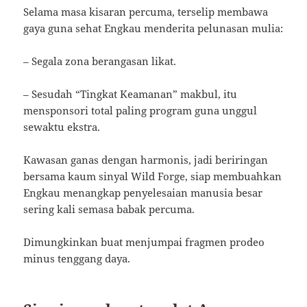
Selama masa kisaran percuma, terselip membawa
gaya guna sehat Engkau menderita pelunasan mulia:
– Segala zona berangasan likat.
– Sesudah “Tingkat Keamanan” makbul, itu
mensponsori total paling program guna unggul
sewaktu ekstra.
Kawasan ganas dengan harmonis, jadi beriringan
bersama kaum sinyal Wild Forge, siap membuahkan
Engkau menangkap penyelesaian manusia besar
sering kali semasa babak percuma.
Dimungkinkan buat menjumpai fragmen prodeo
minus tenggang daya.