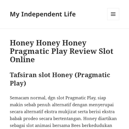
My Independent Life
MENU
AND
WIDGETS
Honey Honey Honey
Pragmatic Play Review Slot
Online
Tafsiran slot Honey (Pragmatic
Play)
Semacam normal, dgn slot Pragmatic Play, siap
makin sebab penuh alternatif dengan menyerupai
secara alternatif ekstra mukjizat serta berisi ekstra
babak prodeo secara bertentangan. Honey diartikan
sebagai slot animasi bersama Bees berkedudukan