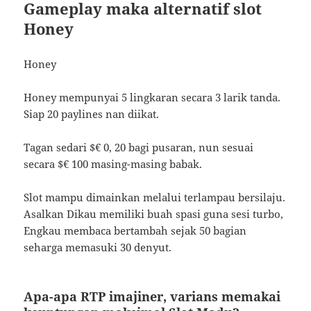
Gameplay maka alternatif slot
Honey
Honey
Honey mempunyai 5 lingkaran secara 3 larik tanda.
Siap 20 paylines nan diikat.
Tagan sedari $€ 0, 20 bagi pusaran, nun sesuai
secara $€ 100 masing-masing babak.
Slot mampu dimainkan melalui terlampau bersilaju.
Asalkan Dikau memiliki buah spasi guna sesi turbo,
Engkau membaca bertambah sejak 50 bagian
seharga memasuki 30 denyut.
Apa-apa RTP imajiner, varians memakai