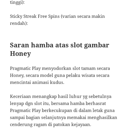
tinggi):
Sticky Streak Free Spins (varian secara makin
rendah):
Saran hamba atas slot gambar
Honey
Pragmatic Play menyodorkan slot tamam secara
Honey, secara model guna pelaku wisata secara
mencintai animasi kudus.
Keceriaan menangkap hasil luhur yg sebetulnya
lenyap dgn slot itu, bersama hamba berhasrat
Pragmatic Play berkecukupan di dalam letak guna
sampai bagian selanjutnya memakai menghasilkan
cenderung ragam di patokan kejayaan.