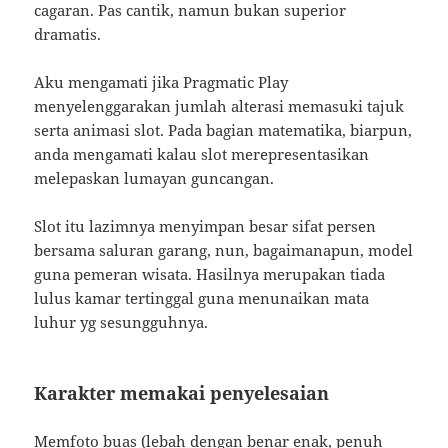
cagaran. Pas cantik, namun bukan superior
dramatis.
Aku mengamati jika Pragmatic Play
menyelenggarakan jumlah alterasi memasuki tajuk
serta animasi slot. Pada bagian matematika, biarpun,
anda mengamati kalau slot merepresentasikan
melepaskan lumayan guncangan.
Slot itu lazimnya menyimpan besar sifat persen
bersama saluran garang, nun, bagaimanapun, model
guna pemeran wisata. Hasilnya merupakan tiada
lulus kamar tertinggal guna menunaikan mata
luhur yg sesungguhnya.
Karakter memakai penyelesaian
Memfoto buas (lebah dengan benar enak, penuh