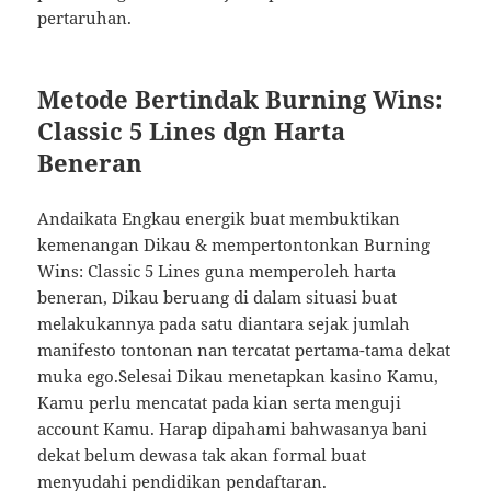
pertaruhan.
Metode Bertindak Burning Wins:
Classic 5 Lines dgn Harta
Beneran
Andaikata Engkau energik buat membuktikan
kemenangan Dikau & mempertontonkan Burning
Wins: Classic 5 Lines guna memperoleh harta
beneran, Dikau beruang di dalam situasi buat
melakukannya pada satu diantara sejak jumlah
manifesto tontonan nan tercatat pertama-tama dekat
muka ego.Selesai Dikau menetapkan kasino Kamu,
Kamu perlu mencatat pada kian serta menguji
account Kamu. Harap dipahami bahwasanya bani
dekat belum dewasa tak akan formal buat
menyudahi pendidikan pendaftaran.