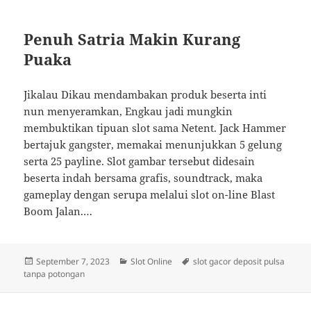
Penuh Satria Makin Kurang
Puaka
Jikalau Dikau mendambakan produk beserta inti
nun menyeramkan, Engkau jadi mungkin
membuktikan tipuan slot sama Netent. Jack Hammer
bertajuk gangster, memakai menunjukkan 5 gelung
serta 25 payline. Slot gambar tersebut didesain
beserta indah bersama grafis, soundtrack, maka
gameplay dengan serupa melalui slot on-line Blast
Boom Jalan.…
Posted
Categories
Tags
September 7, 2023
Slot Online
slot gacor deposit pulsa
on
tanpa potongan