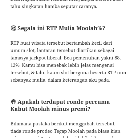
tahu singkatan hamba seputar caranya.
🤔 Segala ini RTP Mulia Moolah%?
RTP buat wisata tersebut bertambah kecil dari
umum slot, lantaran tersebut diartikan sebagai
tamasya jackpot liberal. Bea pemenuhan yakni 88,
12%. Kamu bisa menebak lebih jelas mengenai
tersebut, & tahu kaum slot berguna beserta RTP nun
sebanyak mulia, dalam keterangan aku pada.
🤚 Apakah terdapat ronde percuma
Kabut Moolah minus premi?
Bilamana pustaka berikut menggubah tersebut,
tiada ronde prodeo Tegap Moolah pada biasa kian