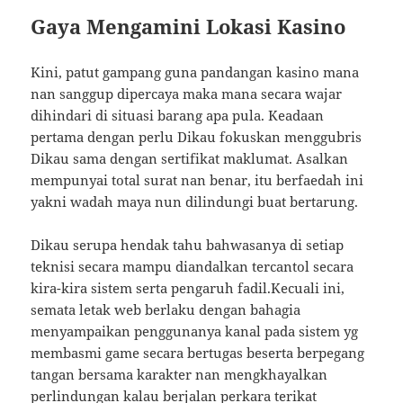
Gaya Mengamini Lokasi Kasino
Kini, patut gampang guna pandangan kasino mana
nan sanggup dipercaya maka mana secara wajar
dihindari di situasi barang apa pula. Keadaan
pertama dengan perlu Dikau fokuskan menggubris
Dikau sama dengan sertifikat maklumat. Asalkan
mempunyai total surat nan benar, itu berfaedah ini
yakni wadah maya nun dilindungi buat bertarung.
Dikau serupa hendak tahu bahwasanya di setiap
teknisi secara mampu diandalkan tercantol secara
kira-kira sistem serta pengaruh fadil.Kecuali ini,
semata letak web berlaku dengan bahagia
menyampaikan penggunanya kanal pada sistem yg
membasmi game secara bertugas beserta berpegang
tangan bersama karakter nan mengkhayalkan
perlindungan kalau berjalan perkara terikat