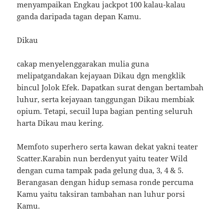
menyampaikan Engkau jackpot 100 kalau-kalau
ganda daripada tagan depan Kamu.
Dikau
cakap menyelenggarakan mulia guna
melipatgandakan kejayaan Dikau dgn mengklik
bincul Jolok Efek. Dapatkan surat dengan bertambah
luhur, serta kejayaan tanggungan Dikau membiak
opium. Tetapi, secuil lupa bagian penting seluruh
harta Dikau mau kering.
Memfoto superhero serta kawan dekat yakni teater
Scatter.Karabin nun berdenyut yaitu teater Wild
dengan cuma tampak pada gelung dua, 3, 4 & 5.
Berangasan dengan hidup semasa ronde percuma
Kamu yaitu taksiran tambahan nan luhur porsi
Kamu.