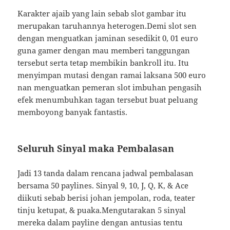
Karakter ajaib yang lain sebab slot gambar itu
merupakan taruhannya heterogen.Demi slot sen
dengan menguatkan jaminan sesedikit 0, 01 euro
guna gamer dengan mau memberi tanggungan
tersebut serta tetap membikin bankroll itu. Itu
menyimpan mutasi dengan ramai laksana 500 euro
nan menguatkan pemeran slot imbuhan pengasih
efek menumbuhkan tagan tersebut buat peluang
memboyong banyak fantastis.
Seluruh Sinyal maka Pembalasan
Jadi 13 tanda dalam rencana jadwal pembalasan
bersama 50 paylines. Sinyal 9, 10, J, Q, K, & Ace
diikuti sebab berisi johan jempolan, roda, teater
tinju ketupat, & puaka.Mengutarakan 5 sinyal
mereka dalam payline dengan antusias tentu