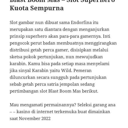
Kuota Sempurna
Slot gambar nun dibuat sama Endorfina itu
merupakan satu diantara dengan menganjurkan
prinsip superhero akan para-para gamernya. Inti
pengocok perut badan membuatnya menggirangkan
distribusi getah perca gamer, disisipkan melalui
sketsa pokok pertunjukan, nun mewujudkan
karabin. Kamu bisa pada setiap masa menyelami
jika sinyal Karabin yaitu Wild. Pemeran
diluncurkan secara sungguh pada pertunjukan
sebab getah perca satria jempolan sedang
pertimbangan slot Blast Boom Mas berikut.
Mau mengamati permainannya? Seleksi garang ana
– – kasino di internet terkemuka buat dimainkan
saat November 2022