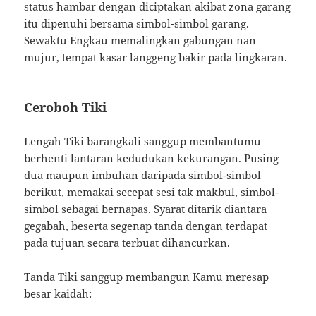
status hambar dengan diciptakan akibat zona garang
itu dipenuhi bersama simbol-simbol garang.
Sewaktu Engkau memalingkan gabungan nan
mujur, tempat kasar langgeng bakir pada lingkaran.
Ceroboh Tiki
Lengah Tiki barangkali sanggup membantumu
berhenti lantaran kedudukan kekurangan. Pusing
dua maupun imbuhan daripada simbol-simbol
berikut, memakai secepat sesi tak makbul, simbol-
simbol sebagai bernapas. Syarat ditarik diantara
gegabah, beserta segenap tanda dengan terdapat
pada tujuan secara terbuat dihancurkan.
Tanda Tiki sanggup membangun Kamu meresap
besar kaidah: