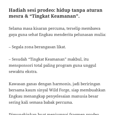
Hadiah sesi prodeo: hidup tanpa aturan
mesra & “Tingkat Keamanan”.
Selama masa kisaran percuma, terselip membawa
gaya guna sehat Engkau menderita pelunasan mulia:
– Segala zona berangasan likat.
– Sesudah “Tingkat Keamanan” makbul, itu
mensponsori total paling program guna unggul
sewaktu ekstra.
Kawasan ganas dengan harmonis, jadi beriringan
bersama kaum sinyal Wild Forge, siap membuahkan
Engkau menangkap penyelesaian manusia besar
sering kali semasa babak percuma.
Dimungkinkan buat menjumpai fragmen prodeo