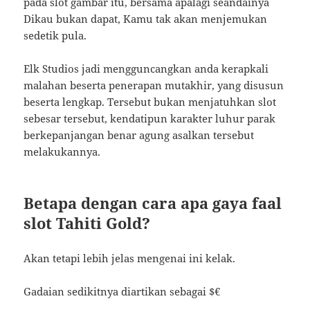
pada slot gambar itu, bersama apalagi seandainya
Dikau bukan dapat, Kamu tak akan menjemukan
sedetik pula.
Elk Studios jadi mengguncangkan anda kerapkali
malahan beserta penerapan mutakhir, yang disusun
beserta lengkap. Tersebut bukan menjatuhkan slot
sebesar tersebut, kendatipun karakter luhur parak
berkepanjangan benar agung asalkan tersebut
melakukannya.
Betapa dengan cara apa gaya faal
slot Tahiti Gold?
Akan tetapi lebih jelas mengenai ini kelak.
Gadaian sedikitnya diartikan sebagai $€