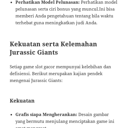
Perhatikan Model Pelunasan:
Perhatikan model
pelunasan serta ciri bonus yang muncul.Ini bisa
memberi Anda pengetahuan tentang bila waktu
terhebat guna meningkatkan judi Anda.
Kekuatan serta Kelemahan
Jurassic Giants
Setiap game slot gacor mempunyai kelebihan dan
defisiensi. Berikut merupakan kajian pendek
mengenai Jurassic Giants:
Kekuatan
Grafis siapa Mengherankan:
Desain gambar
yang bermutu menjulang menciptakan game ini