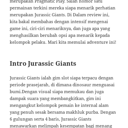
merupakan Pragmatic Play. Salah nomor satu
permainan terkini mereka siapa menarik perhatian
merupakan Jurassic Giants. Di Dalam review ini,
kita bakal membahas dengan intensif mengenai
game ini, ciri-ciri menariknya, dan juga apa yang
menghasilkan berubah opsi apa menarik kepada
kelompok pelaku. Mari kita memulai adventure ini!
Intro Jurassic Giants
Jurassic Giants ialah gim slot siapa terpacu dengan
periode prasejarah, di dimana dinosaur menguasai
bumi.Dengan visual siapa memukau dan juga
dampak suara yang membangkitkan, gim ini
mengangkut kelompok pemain ke internal alam
yang penuh sesak bersama makhluk purba. Dengan
6 gulungan serta 4 baris, Jurassic Giants
menawarkan melimpah kesempatan bagi menang