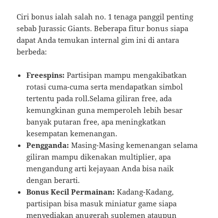
Ciri bonus ialah salah no. 1 tenaga panggil penting
sebab Jurassic Giants. Beberapa fitur bonus siapa
dapat Anda temukan internal gim ini di antara
berbeda:
Freespins:
Partisipan mampu mengakibatkan
rotasi cuma-cuma serta mendapatkan simbol
tertentu pada roll.Selama giliran free, ada
kemungkinan guna memperoleh lebih besar
banyak putaran free, apa meningkatkan
kesempatan kemenangan.
Pengganda:
Masing-Masing kemenangan selama
giliran mampu dikenakan multiplier, apa
mengandung arti kejayaan Anda bisa naik
dengan berarti.
Bonus Kecil Permainan:
Kadang-Kadang,
partisipan bisa masuk miniatur game siapa
menyediakan anugerah suplemen ataupun