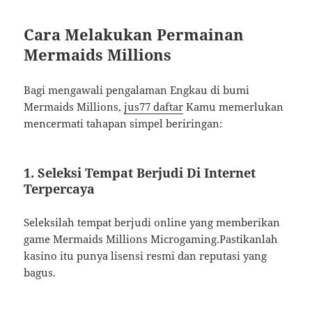
Cara Melakukan Permainan
Mermaids Millions
Bagi mengawali pengalaman Engkau di bumi
Mermaids Millions,
jus77 daftar
Kamu memerlukan
mencermati tahapan simpel beriringan:
1. Seleksi Tempat Berjudi Di Internet
Terpercaya
Seleksilah tempat berjudi online yang memberikan
game Mermaids Millions Microgaming.Pastikanlah
kasino itu punya lisensi resmi dan reputasi yang
bagus.