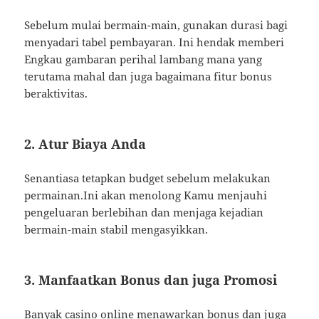
Sebelum mulai bermain-main, gunakan durasi bagi
menyadari tabel pembayaran. Ini hendak memberi
Engkau gambaran perihal lambang mana yang
terutama mahal dan juga bagaimana fitur bonus
beraktivitas.
2. Atur Biaya Anda
Senantiasa tetapkan budget sebelum melakukan
permainan.Ini akan menolong Kamu menjauhi
pengeluaran berlebihan dan menjaga kejadian
bermain-main stabil mengasyikkan.
3. Manfaatkan Bonus dan juga Promosi
Banyak casino online menawarkan bonus dan juga