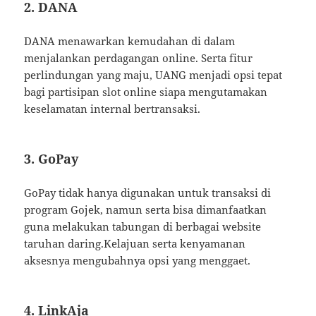
2. DANA
DANA menawarkan kemudahan di dalam
menjalankan perdagangan online. Serta fitur
perlindungan yang maju, UANG menjadi opsi tepat
bagi partisipan slot online siapa mengutamakan
keselamatan internal bertransaksi.
3. GoPay
GoPay tidak hanya digunakan untuk transaksi di
program Gojek, namun serta bisa dimanfaatkan
guna melakukan tabungan di berbagai website
taruhan daring.Kelajuan serta kenyamanan
aksesnya mengubahnya opsi yang menggaet.
4. LinkAja