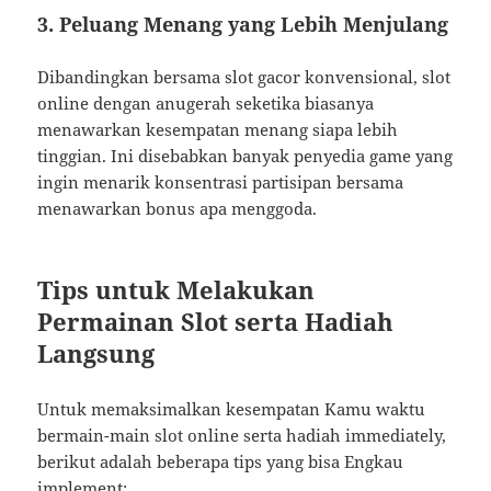
3. Peluang Menang yang Lebih Menjulang
Dibandingkan bersama slot gacor konvensional, slot
online dengan anugerah seketika biasanya
menawarkan kesempatan menang siapa lebih
tinggian. Ini disebabkan banyak penyedia game yang
ingin menarik konsentrasi partisipan bersama
menawarkan bonus apa menggoda.
Tips untuk Melakukan
Permainan Slot serta Hadiah
Langsung
Untuk memaksimalkan kesempatan Kamu waktu
bermain-main slot online serta hadiah immediately,
berikut adalah beberapa tips yang bisa Engkau
implement: