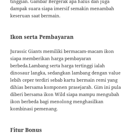
tinggian. Gambar Bergerak apa halus dan juga
dampak suara siapa imersif semakin menambah
keseruan saat bermain.
Ikon serta Pembayaran
Jurassic Giants memiliki bermacam-macam ikon
siapa memberikan harga pembayaran
berbeda.Lambang serta harga tertinggi ialah
dinosaur langka, sedangkan lambang dengan value
lebih ceper terdiri sebab kartu bermain remi yang
dihias bersama komponen prasejarah. Gim ini pula
diberi bersama ikon Wild siapa mampu mengubah
ikon berbeda bagi menolong menghasilkan
kombinasi pemenang.
Fitur Bonus