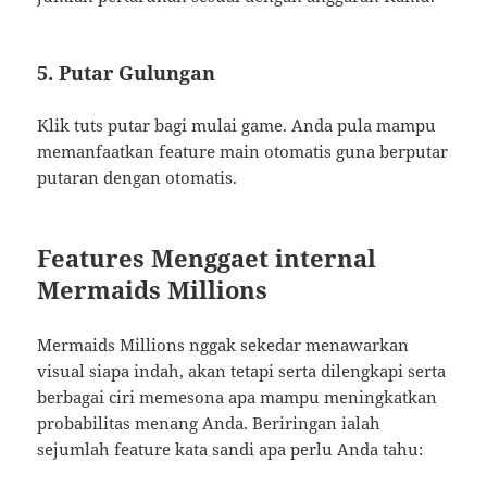
5. Putar Gulungan
Klik tuts putar bagi mulai game. Anda pula mampu
memanfaatkan feature main otomatis guna berputar
putaran dengan otomatis.
Features Menggaet internal
Mermaids Millions
Mermaids Millions nggak sekedar menawarkan
visual siapa indah, akan tetapi serta dilengkapi serta
berbagai ciri memesona apa mampu meningkatkan
probabilitas menang Anda. Beriringan ialah
sejumlah feature kata sandi apa perlu Anda tahu: