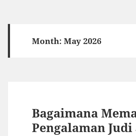
Month:
May 2026
Bagaimana Mema
Pengalaman Judi 