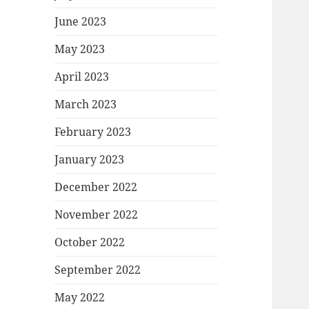
June 2023
May 2023
April 2023
March 2023
February 2023
January 2023
December 2022
November 2022
October 2022
September 2022
May 2022