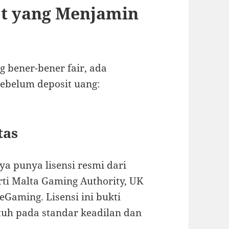
Slot yang Menjamin
 bener-bener fair, ada
ebelum deposit uang:
tas
nya punya lisensi resmi dari
erti Malta Gaming Authority, UK
Gaming. Lisensi ini bukti
uh pada standar keadilan dan