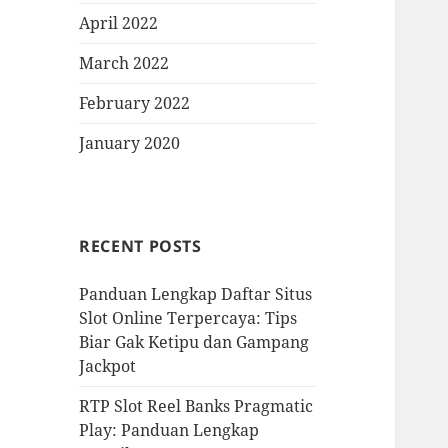
April 2022
March 2022
February 2022
January 2020
RECENT POSTS
Panduan Lengkap Daftar Situs
Slot Online Terpercaya: Tips
Biar Gak Ketipu dan Gampang
Jackpot
RTP Slot Reel Banks Pragmatic
Play: Panduan Lengkap