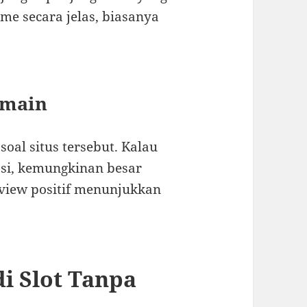
me secara jelas, biasanya
emain
oal situs tersebut. Kalau
si, kemungkinan besar
view positif menunjukkan
di Slot Tanpa