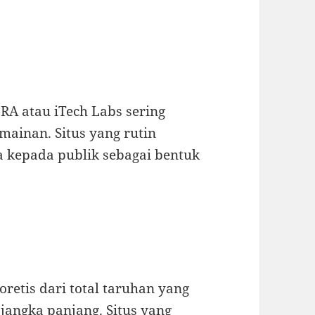
RA atau iTech Labs sering
ainan. Situs yang rutin
 kepada publik sebagai bentuk
oretis dari total taruhan yang
angka panjang. Situs yang