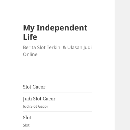
My Independent
Life
Berita Slot Terkini & Ulasan Judi
Online
Slot Gacor
Judi Slot Gacor
Judi Slot Gacor
Slot
Slot