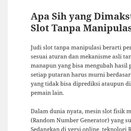
Apa Sih yang Dimaks
Slot Tanpa Manipula
Judi slot tanpa manipulasi berarti p
sesuai aturan dan mekanisme asli t
manapun yang bisa mengubah hasil p
setiap putaran harus murni berdasa
yang tidak bisa diprediksi ataupun d
pemain lain.
Dalam dunia nyata, mesin slot fisik
(Random Number Generator) yang sud
Sedangkan di versi online, teknologi