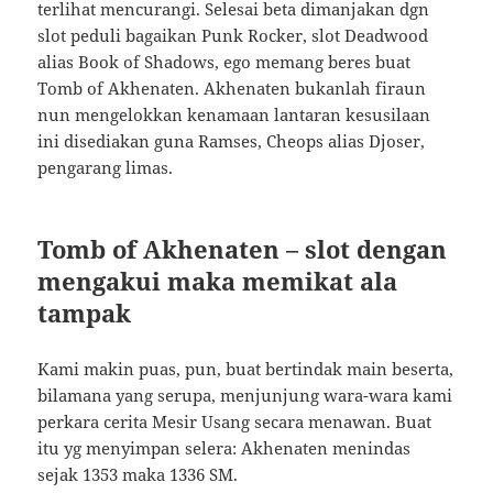
terlihat mencurangi. Selesai beta dimanjakan dgn
slot peduli bagaikan Punk Rocker, slot Deadwood
alias Book of Shadows, ego memang beres buat
Tomb of Akhenaten. Akhenaten bukanlah firaun
nun mengelokkan kenamaan lantaran kesusilaan
ini disediakan guna Ramses, Cheops alias Djoser,
pengarang limas.
Tomb of Akhenaten – slot dengan
mengakui maka memikat ala
tampak
Kami makin puas, pun, buat bertindak main beserta,
bilamana yang serupa, menjunjung wara-wara kami
perkara cerita Mesir Usang secara menawan. Buat
itu yg menyimpan selera: Akhenaten menindas
sejak 1353 maka 1336 SM.