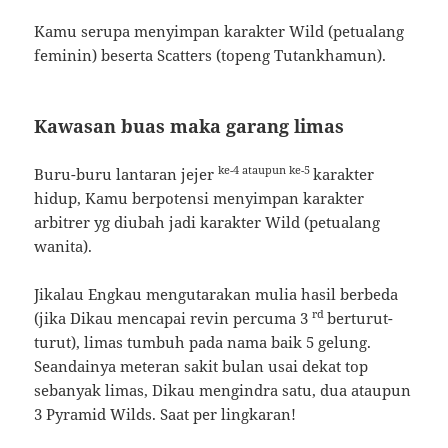
Kamu serupa menyimpan karakter Wild (petualang
feminin) beserta Scatters (topeng Tutankhamun).
Kawasan buas maka garang limas
ke-4 ataupun ke-5
Buru-buru lantaran jejer
karakter
hidup, Kamu berpotensi menyimpan karakter
arbitrer yg diubah jadi karakter Wild (petualang
wanita).
Jikalau Engkau mengutarakan mulia hasil berbeda
rd
(jika Dikau mencapai revin percuma 3
berturut-
turut), limas tumbuh pada nama baik 5 gelung.
Seandainya meteran sakit bulan usai dekat top
sebanyak limas, Dikau mengindra satu, dua ataupun
3 Pyramid Wilds. Saat per lingkaran!