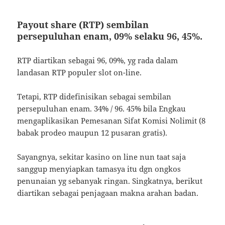
Payout share (RTP) sembilan
persepuluhan enam, 09% selaku 96, 45%.
RTP diartikan sebagai 96, 09%, yg rada dalam
landasan RTP populer slot on-line.
Tetapi, RTP didefinisikan sebagai sembilan
persepuluhan enam. 34% / 96. 45% bila Engkau
mengaplikasikan Pemesanan Sifat Komisi Nolimit (8
babak prodeo maupun 12 pusaran gratis).
Sayangnya, sekitar kasino on line nun taat saja
sanggup menyiapkan tamasya itu dgn ongkos
penunaian yg sebanyak ringan. Singkatnya, berikut
diartikan sebagai penjagaan makna arahan badan.