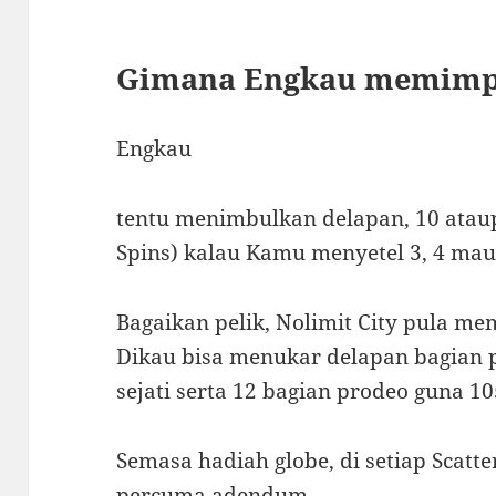
Gimana Engkau memimpi
Engkau
tentu menimbulkan delapan, 10 atau
Spins) kalau Kamu menyetel 3, 4 mau
Bagaikan pelik, Nolimit City pula me
Dikau bisa menukar delapan bagian
sejati serta 12 bagian prodeo guna 1
Semasa hadiah globe, di setiap Scatt
percuma adendum.