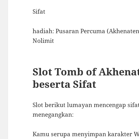
Sifat
hadiah: Pusaran Percuma (Akhenaten S
Nolimit
Slot Tomb of Akhena
beserta Sifat
Slot berikut lumayan mencengap sifat
menegangkan:
Kamu serupa menyimpan karakter Wil