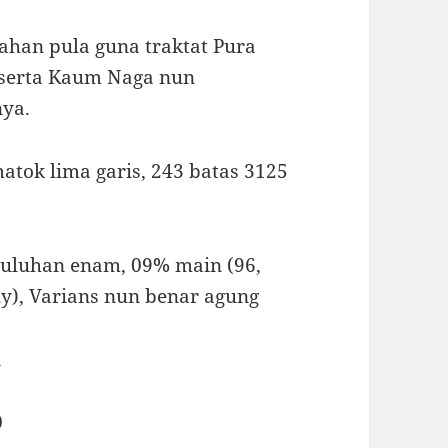
ahan pula guna traktat Pura
 serta Kaum Naga nun
nya.
matok lima garis, 243 batas 3125
puluhan enam, 09% main (96,
), Varians nun benar agung
n
0