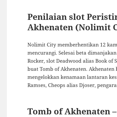
Penilaian slot Perist
Akhenaten (Nolimit C
Nolimit City memberhentikan 12 kama
mencurangi. Selesai beta dimanjakan
Rocker, slot Deadwood alias Book of
buat Tomb of Akhenaten. Akhenaten 
mengelokkan kenamaan lantaran kesu
Ramses, Cheops alias Djoser, pengara
Tomb of Akhenaten –