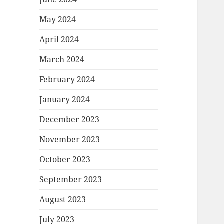
May 2024
April 2024
March 2024
February 2024
January 2024
December 2023
November 2023
October 2023
September 2023
August 2023
July 2023