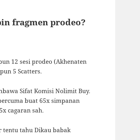
n fragmen prodeo?
pun 12 sesi prodeo (Akhenaten
pun 5 Scatters.
mbawa Sifat Komisi Nolimit Buy.
 percuma buat 65x simpanan
05x cagaran sah.
er tentu tahu Dikau babak