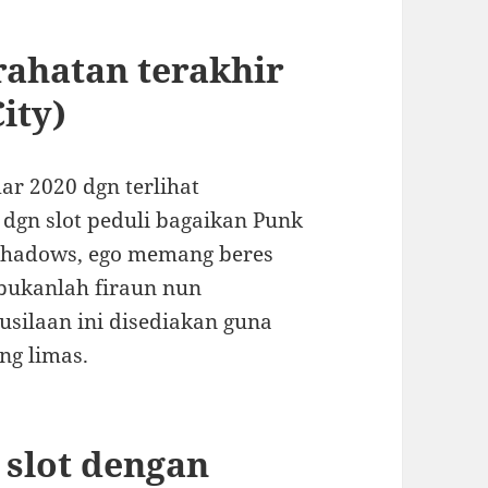
irahatan terakhir
ity)
r 2020 dgn terlihat
 dgn slot peduli bagaikan Punk
 Shadows, ego memang beres
bukanlah firaun nun
silaan ini disediakan guna
ng limas.
 slot dengan