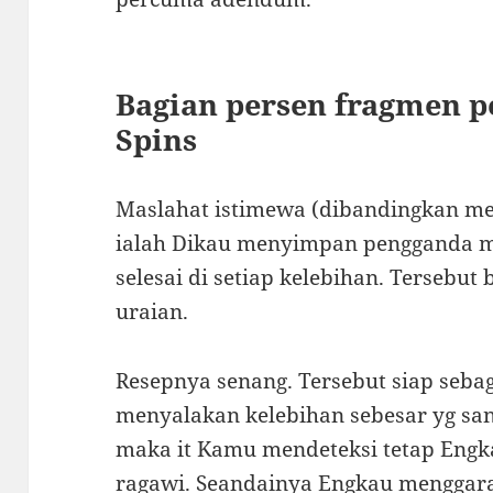
Bagian persen fragmen 
Spins
Maslahat istimewa (dibandingkan mel
ialah Dikau menyimpan pengganda m
selesai di setiap kelebihan. Tersebut
uraian.
Resepnya senang. Tersebut siap seba
menyalakan kelebihan sebesar yg sa
maka it Kamu mendeteksi tetap Engk
ragawi. Seandainya Engkau menggar