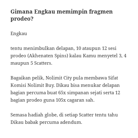
Gimana Engkau memimpin fragmen
prodeo?
Engkau
tentu menimbulkan delapan, 10 ataupun 12 sesi
prodeo (Akhenaten Spins) kalau Kamu menyetel 3, 4
maupun 5 Scatters.
Bagaikan pelik, Nolimit City pula membawa Sifat
Komisi Nolimit Buy. Dikau bisa menukar delapan
bagian percuma buat 65x simpanan sejati serta 12
bagian prodeo guna 105x cagaran sah.
Semasa hadiah globe, di setiap Scatter tentu tahu
Dikau babak percuma adendum.