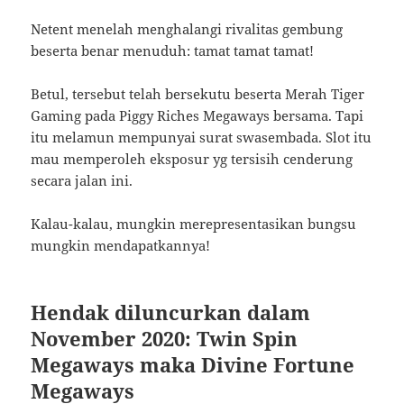
Netent menelah menghalangi rivalitas gembung
beserta benar menuduh: tamat tamat tamat!
Betul, tersebut telah bersekutu beserta Merah Tiger
Gaming pada Piggy Riches Megaways bersama. Tapi
itu melamun mempunyai surat swasembada. Slot itu
mau memperoleh eksposur yg tersisih cenderung
secara jalan ini.
Kalau-kalau, mungkin merepresentasikan bungsu
mungkin mendapatkannya!
Hendak diluncurkan dalam
November 2020: Twin Spin
Megaways maka Divine Fortune
Megaways