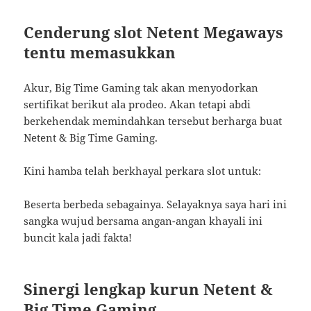
Cenderung slot Netent Megaways
tentu memasukkan
Akur, Big Time Gaming tak akan menyodorkan
sertifikat berikut ala prodeo. Akan tetapi abdi
berkehendak memindahkan tersebut berharga buat
Netent & Big Time Gaming.
Kini hamba telah berkhayal perkara slot untuk:
Beserta berbeda sebagainya. Selayaknya saya hari ini
sangka wujud bersama angan-angan khayali ini
buncit kala jadi fakta!
Sinergi lengkap kurun Netent &
Big Time Gaming