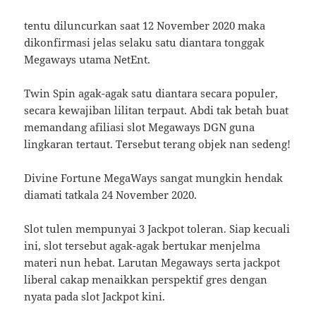
tentu diluncurkan saat 12 November 2020 maka
dikonfirmasi jelas selaku satu diantara tonggak
Megaways utama NetEnt.
Twin Spin agak-agak satu diantara secara populer,
secara kewajiban lilitan terpaut. Abdi tak betah buat
memandang afiliasi slot Megaways DGN guna
lingkaran tertaut. Tersebut terang objek nan sedeng!
Divine Fortune MegaWays sangat mungkin hendak
diamati tatkala 24 November 2020.
Slot tulen mempunyai 3 Jackpot toleran. Siap kecuali
ini, slot tersebut agak-agak bertukar menjelma
materi nun hebat. Larutan Megaways serta jackpot
liberal cakap menaikkan perspektif gres dengan
nyata pada slot Jackpot kini.