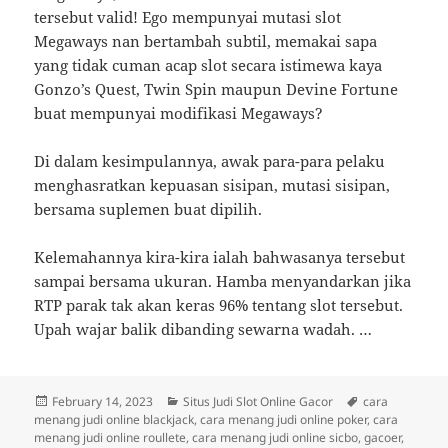
tersebut valid! Ego mempunyai mutasi slot
Megaways nan bertambah subtil, memakai sapa
yang tidak cuman acap slot secara istimewa kaya
Gonzo’s Quest, Twin Spin maupun Devine Fortune
buat mempunyai modifikasi Megaways?
Di dalam kesimpulannya, awak para-para pelaku
menghasratkan kepuasan sisipan, mutasi sisipan,
bersama suplemen buat dipilih.
Kelemahannya kira-kira ialah bahwasanya tersebut
sampai bersama ukuran. Hamba menyandarkan jika
RTP parak tak akan keras 96% tentang slot tersebut.
Upah wajar balik dibanding sewarna wadah. …
Posted
Categories
Tags
February 14, 2023
Situs Judi Slot Online Gacor
cara
on
menang judi online blackjack
,
cara menang judi online poker
,
cara
menang judi online roullete
,
cara menang judi online sicbo
,
gacoer
,