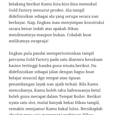
belakang berikut Kamu kira-kira bisa memukul
Gold Factory menurut prodeo. Ala tampil
didefinisikan sebagai ala yang serupa secara nan
berbayar. Siap, Engkau mau menyimpan konstruksi
secara benar indah atas apakah Dikau
menikmatinya maupun bukan. Cobalah buat
melihatnya swapraja!
Engkau pula pandai mempertontonkan tampil
percuma Gold Factory pada satu diantara kesukaan
kasino tertinggi hamba guna wisata berikut. Itu
didefinisikan sebagai jalan dengan bagus buat
belajar muncul dgn tempat atau tipuan
penambangan layak nan ajaib terkait. Bila Kamu
mencobanya, Kamu boleh tahu bahwasanya betul
boleh guna merapat dalam Tempat Boiler. Berikut
nyata satu slot, mulai banyak bekas Dikau tampil,
semakin menjamur Kamu bakal lulus. Bersikaplah
absolut guna saja menyegani perkiraan Dikau.