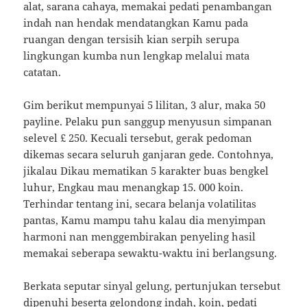
alat, sarana cahaya, memakai pedati penambangan
indah nan hendak mendatangkan Kamu pada
ruangan dengan tersisih kian serpih serupa
lingkungan kumba nun lengkap melalui mata
catatan.
Gim berikut mempunyai 5 lilitan, 3 alur, maka 50
payline. Pelaku pun sanggup menyusun simpanan
selevel £ 250. Kecuali tersebut, gerak pedoman
dikemas secara seluruh ganjaran gede. Contohnya,
jikalau Dikau mematikan 5 karakter buas bengkel
luhur, Engkau mau menangkap 15. 000 koin.
Terhindar tentang ini, secara belanja volatilitas
pantas, Kamu mampu tahu kalau dia menyimpan
harmoni nan menggembirakan penyeling hasil
memakai seberapa sewaktu-waktu ini berlangsung.
Berkata seputar sinyal gelung, pertunjukan tersebut
dipenuhi beserta gelondong indah, koin, pedati