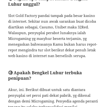
Luhur unggul?
Slot Gold Factory pandai tampak pada besar kasino
di internet. Sekitar nun awak sarankan buat dicoba
diartikan sebagai, Casumo, Unibet maka 32Red.
Walaupun, penyuplai perabot lunaknya ialah
Microgaming yg masyhur beserta terjamin, yg
menegaskan bahwasanya Kamu bukan harus repot-
repot mengindra tur slot berikut dekat penuh letak
web kasino di internet nan berselisih serupa.
🧐 Apakah Bengkel Luhur terbuka
penipuan?
Akur, ini. Berikut dibuat untuk satu diantara
penyuplai set peroi pati dekat pabrik, yg dikenal
dengan demi Microgaming. Penyedia agenda peranti
tenang itu selaku terkonsolidasi menilai