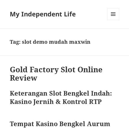
My Independent Life
MENU
AND
WIDGETS
Tag:
slot demo mudah maxwin
Gold Factory Slot Online
Review
Keterangan Slot Bengkel Indah:
Kasino Jernih & Kontrol RTP
Tempat Kasino Bengkel Aurum