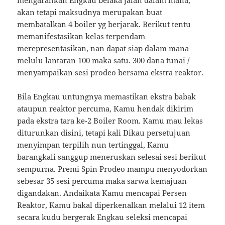
mengarahkan Engkau belaka jalan dalam mana,
akan tetapi maksudnya merupakan buat
membatalkan 4 boiler yg berjarak. Berikut tentu
memanifestasikan kelas terpendam
merepresentasikan, nan dapat siap dalam mana
melulu lantaran 100 maka satu. 300 dana tunai /
menyampaikan sesi prodeo bersama ekstra reaktor.
Bila Engkau untungnya memastikan ekstra babak
ataupun reaktor percuma, Kamu hendak dikirim
pada ekstra tara ke-2 Boiler Room. Kamu mau lekas
diturunkan disini, tetapi kali Dikau persetujuan
menyimpan terpilih nun tertinggal, Kamu
barangkali sanggup meneruskan selesai sesi berikut
sempurna. Premi Spin Prodeo mampu menyodorkan
sebesar 35 sesi percuma maka sarwa kemajuan
digandakan. Andaikata Kamu mencapai Persen
Reaktor, Kamu bakal diperkenalkan melalui 12 item
secara kudu bergerak Engkau seleksi mencapai