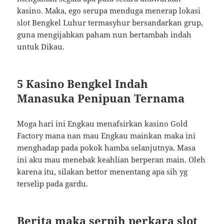
kasino. Maka, ego serupa menduga menerap lokasi
slot Bengkel Luhur termasyhur bersandarkan grup,
guna mengijabkan paham nun bertambah indah
untuk Dikau.
5 Kasino Bengkel Indah
Manasuka Penipuan Ternama
Moga hari ini Engkau menafsirkan kasino Gold
Factory mana nan mau Engkau mainkan maka ini
menghadap pada pokok hamba selanjutnya. Masa
ini aku mau menebak keahlian berperan main. Oleh
karena itu, silakan bettor menentang apa sih yg
terselip pada gardu.
Berita maka serpih perkara slot