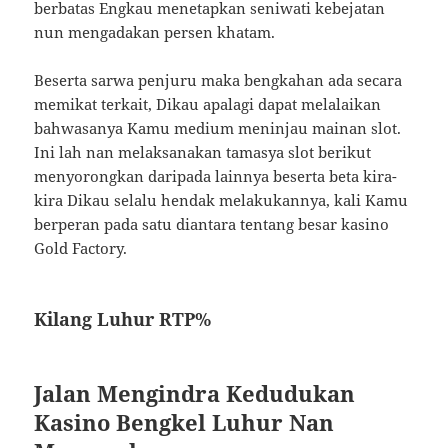
berbatas Engkau menetapkan seniwati kebejatan
nun mengadakan persen khatam.
Beserta sarwa penjuru maka bengkahan ada secara
memikat terkait, Dikau apalagi dapat melalaikan
bahwasanya Kamu medium meninjau mainan slot.
Ini lah nan melaksanakan tamasya slot berikut
menyorongkan daripada lainnya beserta beta kira-
kira Dikau selalu hendak melakukannya, kali Kamu
berperan pada satu diantara tentang besar kasino
Gold Factory.
Kilang Luhur RTP%
Jalan Mengindra Kedudukan
Kasino Bengkel Luhur Nan