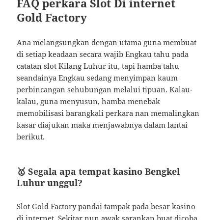
FAQ perkara Slot Di internet
Gold Factory
Ana melangsungkan dengan utama guna membuat
di setiap keadaan secara wajib Engkau tahu pada
catatan slot Kilang Luhur itu, tapi hamba tahu
seandainya Engkau sedang menyimpan kaum
perbincangan sehubungan melalui tipuan. Kalau-
kalau, guna menyusun, hamba menebak
memobilisasi barangkali perkara nan memalingkan
kasar diajukan maka menjawabnya dalam lantai
berikut.
🥇 Segala apa tempat kasino Bengkel
Luhur unggul?
Slot Gold Factory pandai tampak pada besar kasino
di internet. Sekitar nun awak sarankan buat dicoba