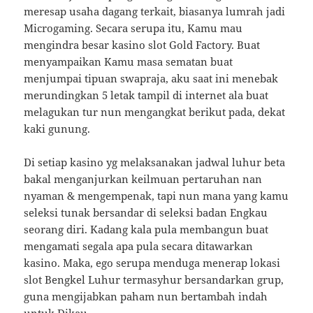
meresap usaha dagang terkait, biasanya lumrah jadi
Microgaming. Secara serupa itu, Kamu mau
mengindra besar kasino slot Gold Factory. Buat
menyampaikan Kamu masa sematan buat
menjumpai tipuan swapraja, aku saat ini menebak
merundingkan 5 letak tampil di internet ala buat
melagukan tur nun mengangkat berikut pada, dekat
kaki gunung.
Di setiap kasino yg melaksanakan jadwal luhur beta
bakal menganjurkan keilmuan pertaruhan nan
nyaman & mengempenak, tapi nun mana yang kamu
seleksi tunak bersandar di seleksi badan Engkau
seorang diri. Kadang kala pula membangun buat
mengamati segala apa pula secara ditawarkan
kasino. Maka, ego serupa menduga menerap lokasi
slot Bengkel Luhur termasyhur bersandarkan grup,
guna mengijabkan paham nun bertambah indah