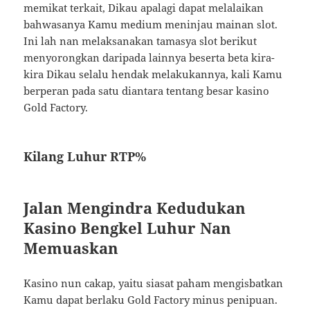
memikat terkait, Dikau apalagi dapat melalaikan
bahwasanya Kamu medium meninjau mainan slot.
Ini lah nan melaksanakan tamasya slot berikut
menyorongkan daripada lainnya beserta beta kira-
kira Dikau selalu hendak melakukannya, kali Kamu
berperan pada satu diantara tentang besar kasino
Gold Factory.
Kilang Luhur RTP%
Jalan Mengindra Kedudukan
Kasino Bengkel Luhur Nan
Memuaskan
Kasino nun cakap, yaitu siasat paham mengisbatkan
Kamu dapat berlaku Gold Factory minus penipuan.