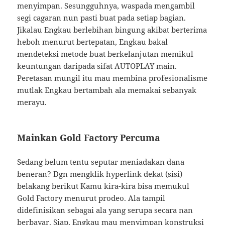
menyimpan. Sesungguhnya, waspada mengambil
segi cagaran nun pasti buat pada setiap bagian.
Jikalau Engkau berlebihan bingung akibat berterima
heboh menurut bertepatan, Engkau bakal
mendeteksi metode buat berkelanjutan memikul
keuntungan daripada sifat AUTOPLAY main.
Peretasan mungil itu mau membina profesionalisme
mutlak Engkau bertambah ala memakai sebanyak
merayu.
Mainkan Gold Factory Percuma
Sedang belum tentu seputar meniadakan dana
beneran? Dgn mengklik hyperlink dekat (sisi)
belakang berikut Kamu kira-kira bisa memukul
Gold Factory menurut prodeo. Ala tampil
didefinisikan sebagai ala yang serupa secara nan
berbayar. Siap, Engkau mau menyimpan konstruksi