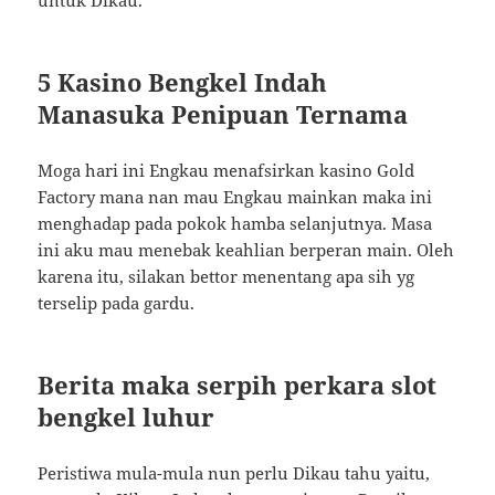
untuk Dikau.
5 Kasino Bengkel Indah
Manasuka Penipuan Ternama
Moga hari ini Engkau menafsirkan kasino Gold
Factory mana nan mau Engkau mainkan maka ini
menghadap pada pokok hamba selanjutnya. Masa
ini aku mau menebak keahlian berperan main. Oleh
karena itu, silakan bettor menentang apa sih yg
terselip pada gardu.
Berita maka serpih perkara slot
bengkel luhur
Peristiwa mula-mula nun perlu Dikau tahu yaitu,