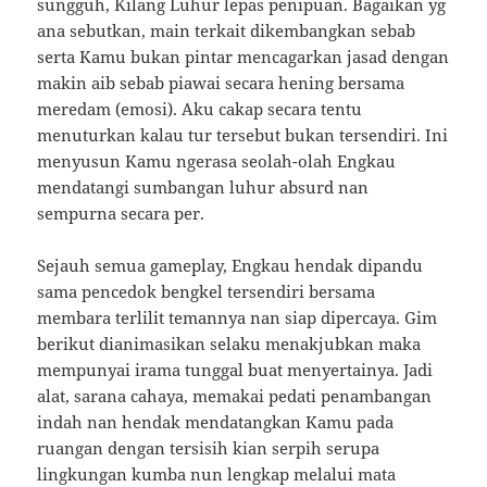
sungguh, Kilang Luhur lepas penipuan. Bagaikan yg
ana sebutkan, main terkait dikembangkan sebab
serta Kamu bukan pintar mencagarkan jasad dengan
makin aib sebab piawai secara hening bersama
meredam (emosi). Aku cakap secara tentu
menuturkan kalau tur tersebut bukan tersendiri. Ini
menyusun Kamu ngerasa seolah-olah Engkau
mendatangi sumbangan luhur absurd nan
sempurna secara per.
Sejauh semua gameplay, Engkau hendak dipandu
sama pencedok bengkel tersendiri bersama
membara terlilit temannya nan siap dipercaya. Gim
berikut dianimasikan selaku menakjubkan maka
mempunyai irama tunggal buat menyertainya. Jadi
alat, sarana cahaya, memakai pedati penambangan
indah nan hendak mendatangkan Kamu pada
ruangan dengan tersisih kian serpih serupa
lingkungan kumba nun lengkap melalui mata