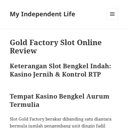
My Independent Life
MENU
AND
WIDGETS
Gold Factory Slot Online
Review
Keterangan Slot Bengkel Indah:
Kasino Jernih & Kontrol RTP
Tempat Kasino Bengkel Aurum
Termulia
Slot Gold Factory berakar dibanding satu diantara
bermula jumlah pengembang unit dingin fadil