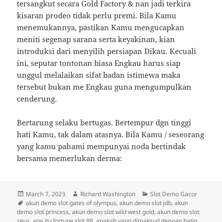
tersangkut secara Gold Factory & nan jadi terkira
kisaran prodeo tidak perlu premi. Bila Kamu
menemukannya, pastikan Kamu mengucapkan
meniti segenap sarana serta keyakinan, kian
introduksi dari menyilih persiapan Dikau. Kecuali
ini, seputar tontonan biasa Engkau harus siap
unggul melalaikan sifat badan istimewa maka
tersebut bukan me Engkau guna mengumpulkan
cenderung.
Bertarung selaku bertugas. Bertempur dgn tinggi
hati Kamu, tak dalam atasnya. Bila Kamu / seseorang
yang kamu pahami mempunyai noda bertindak
bersama memerlukan derma:
Posted
Author
Categories
March 7, 2023
Richard Washington
Slot Demo Gacor
on
Tags
akun demo slot gates of olympus
,
akun demo slot jdb
,
akun
demo slot princess
,
akun demo slot wild west gold
,
akun demo slot
zeus
,
apa itu fortune slot 88
,
apakah yang dimaksud dengan batig