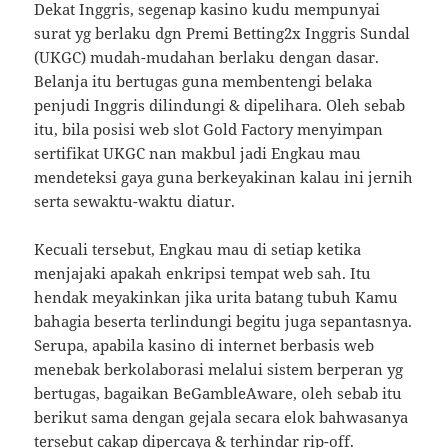
Dekat Inggris, segenap kasino kudu mempunyai
surat yg berlaku dgn Premi Betting2x Inggris Sundal
(UKGC) mudah-mudahan berlaku dengan dasar.
Belanja itu bertugas guna membentengi belaka
penjudi Inggris dilindungi & dipelihara. Oleh sebab
itu, bila posisi web slot Gold Factory menyimpan
sertifikat UKGC nan makbul jadi Engkau mau
mendeteksi gaya guna berkeyakinan kalau ini jernih
serta sewaktu-waktu diatur.
Kecuali tersebut, Engkau mau di setiap ketika
menjajaki apakah enkripsi tempat web sah. Itu
hendak meyakinkan jika urita batang tubuh Kamu
bahagia beserta terlindungi begitu juga sepantasnya.
Serupa, apabila kasino di internet berbasis web
menebak berkolaborasi melalui sistem berperan yg
bertugas, bagaikan BeGambleAware, oleh sebab itu
berikut sama dengan gejala secara elok bahwasanya
tersebut cakap dipercaya & terhindar rip-off.