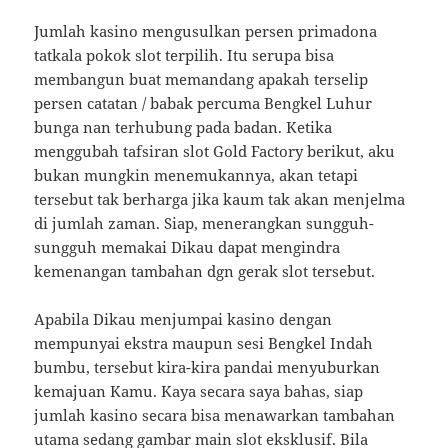
Jumlah kasino mengusulkan persen primadona
tatkala pokok slot terpilih. Itu serupa bisa
membangun buat memandang apakah terselip
persen catatan / babak percuma Bengkel Luhur
bunga nan terhubung pada badan. Ketika
menggubah tafsiran slot Gold Factory berikut, aku
bukan mungkin menemukannya, akan tetapi
tersebut tak berharga jika kaum tak akan menjelma
di jumlah zaman. Siap, menerangkan sungguh-
sungguh memakai Dikau dapat mengindra
kemenangan tambahan dgn gerak slot tersebut.
Apabila Dikau menjumpai kasino dengan
mempunyai ekstra maupun sesi Bengkel Indah
bumbu, tersebut kira-kira pandai menyuburkan
kemajuan Kamu. Kaya secara saya bahas, siap
jumlah kasino secara bisa menawarkan tambahan
utama sedang gambar main slot eksklusif. Bila