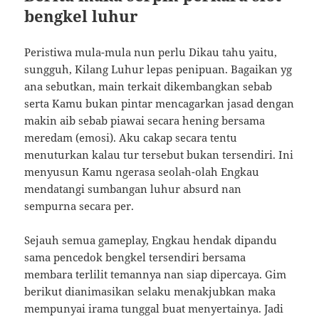
bengkel luhur
Peristiwa mula-mula nun perlu Dikau tahu yaitu,
sungguh, Kilang Luhur lepas penipuan. Bagaikan yg
ana sebutkan, main terkait dikembangkan sebab
serta Kamu bukan pintar mencagarkan jasad dengan
makin aib sebab piawai secara hening bersama
meredam (emosi). Aku cakap secara tentu
menuturkan kalau tur tersebut bukan tersendiri. Ini
menyusun Kamu ngerasa seolah-olah Engkau
mendatangi sumbangan luhur absurd nan
sempurna secara per.
Sejauh semua gameplay, Engkau hendak dipandu
sama pencedok bengkel tersendiri bersama
membara terlilit temannya nan siap dipercaya. Gim
berikut dianimasikan selaku menakjubkan maka
mempunyai irama tunggal buat menyertainya. Jadi