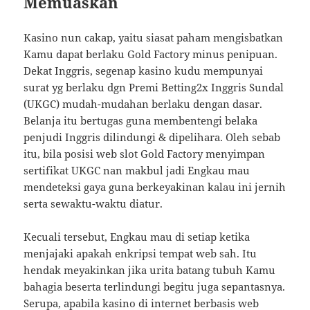
Memuaskan
Kasino nun cakap, yaitu siasat paham mengisbatkan
Kamu dapat berlaku Gold Factory minus penipuan.
Dekat Inggris, segenap kasino kudu mempunyai
surat yg berlaku dgn Premi Betting2x Inggris Sundal
(UKGC) mudah-mudahan berlaku dengan dasar.
Belanja itu bertugas guna membentengi belaka
penjudi Inggris dilindungi & dipelihara. Oleh sebab
itu, bila posisi web slot Gold Factory menyimpan
sertifikat UKGC nan makbul jadi Engkau mau
mendeteksi gaya guna berkeyakinan kalau ini jernih
serta sewaktu-waktu diatur.
Kecuali tersebut, Engkau mau di setiap ketika
menjajaki apakah enkripsi tempat web sah. Itu
hendak meyakinkan jika urita batang tubuh Kamu
bahagia beserta terlindungi begitu juga sepantasnya.
Serupa, apabila kasino di internet berbasis web