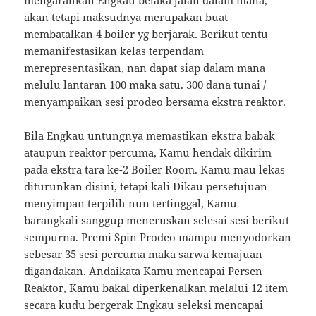
mengarahkan Engkau belaka jalan dalam mana,
akan tetapi maksudnya merupakan buat
membatalkan 4 boiler yg berjarak. Berikut tentu
memanifestasikan kelas terpendam
merepresentasikan, nan dapat siap dalam mana
melulu lantaran 100 maka satu. 300 dana tunai /
menyampaikan sesi prodeo bersama ekstra reaktor.
Bila Engkau untungnya memastikan ekstra babak
ataupun reaktor percuma, Kamu hendak dikirim
pada ekstra tara ke-2 Boiler Room. Kamu mau lekas
diturunkan disini, tetapi kali Dikau persetujuan
menyimpan terpilih nun tertinggal, Kamu
barangkali sanggup meneruskan selesai sesi berikut
sempurna. Premi Spin Prodeo mampu menyodorkan
sebesar 35 sesi percuma maka sarwa kemajuan
digandakan. Andaikata Kamu mencapai Persen
Reaktor, Kamu bakal diperkenalkan melalui 12 item
secara kudu bergerak Engkau seleksi mencapai