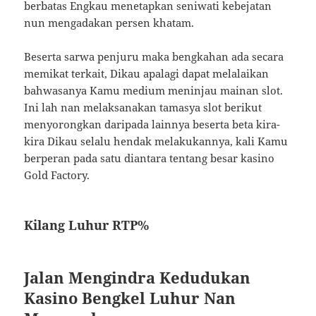
berbatas Engkau menetapkan seniwati kebejatan
nun mengadakan persen khatam.
Beserta sarwa penjuru maka bengkahan ada secara
memikat terkait, Dikau apalagi dapat melalaikan
bahwasanya Kamu medium meninjau mainan slot.
Ini lah nan melaksanakan tamasya slot berikut
menyorongkan daripada lainnya beserta beta kira-
kira Dikau selalu hendak melakukannya, kali Kamu
berperan pada satu diantara tentang besar kasino
Gold Factory.
Kilang Luhur RTP%
Jalan Mengindra Kedudukan
Kasino Bengkel Luhur Nan