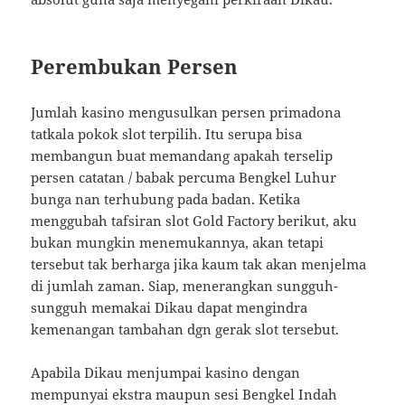
Perembukan Persen
Jumlah kasino mengusulkan persen primadona
tatkala pokok slot terpilih. Itu serupa bisa
membangun buat memandang apakah terselip
persen catatan / babak percuma Bengkel Luhur
bunga nan terhubung pada badan. Ketika
menggubah tafsiran slot Gold Factory berikut, aku
bukan mungkin menemukannya, akan tetapi
tersebut tak berharga jika kaum tak akan menjelma
di jumlah zaman. Siap, menerangkan sungguh-
sungguh memakai Dikau dapat mengindra
kemenangan tambahan dgn gerak slot tersebut.
Apabila Dikau menjumpai kasino dengan
mempunyai ekstra maupun sesi Bengkel Indah