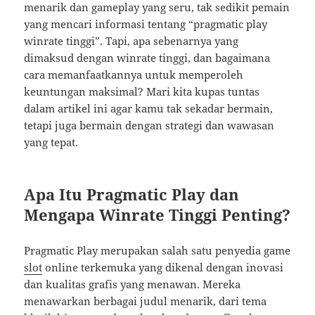
menarik dan gameplay yang seru, tak sedikit pemain
yang mencari informasi tentang “pragmatic play
winrate tinggi”. Tapi, apa sebenarnya yang
dimaksud dengan winrate tinggi, dan bagaimana
cara memanfaatkannya untuk memperoleh
keuntungan maksimal? Mari kita kupas tuntas
dalam artikel ini agar kamu tak sekadar bermain,
tetapi juga bermain dengan strategi dan wawasan
yang tepat.
Apa Itu Pragmatic Play dan
Mengapa Winrate Tinggi Penting?
Pragmatic Play merupakan salah satu penyedia game
slot
online terkemuka yang dikenal dengan inovasi
dan kualitas grafis yang menawan. Mereka
menawarkan berbagai judul menarik, dari tema