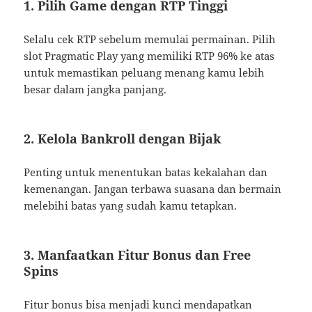
1. Pilih Game dengan RTP Tinggi
Selalu cek RTP sebelum memulai permainan. Pilih
slot Pragmatic Play yang memiliki RTP 96% ke atas
untuk memastikan peluang menang kamu lebih
besar dalam jangka panjang.
2. Kelola Bankroll dengan Bijak
Penting untuk menentukan batas kekalahan dan
kemenangan. Jangan terbawa suasana dan bermain
melebihi batas yang sudah kamu tetapkan.
3. Manfaatkan Fitur Bonus dan Free
Spins
Fitur bonus bisa menjadi kunci mendapatkan