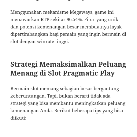
Menggunakan mekanisme Megaways, game ini
menawarkan RTP sekitar 96.54%. Fitur yang unik
dan potensi kemenangan besar membuatnya layak
dipertimbangkan bagi pemain yang ingin bermain di
slot dengan winrate tinggi.
Strategi Memaksimalkan Peluang
Menang di Slot Pragmatic Play
Bermain slot memang sebagian besar bergantung
keberuntungan. Tapi, bukan berarti tidak ada
strategi yang bisa membantu meningkatkan peluang
kemenangan Anda. Berikut beberapa tips yang bisa
diikuti: