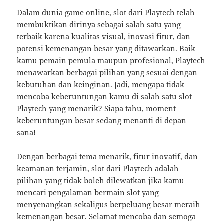
Dalam dunia game online, slot dari Playtech telah
membuktikan dirinya sebagai salah satu yang
terbaik karena kualitas visual, inovasi fitur, dan
potensi kemenangan besar yang ditawarkan. Baik
kamu pemain pemula maupun profesional, Playtech
menawarkan berbagai pilihan yang sesuai dengan
kebutuhan dan keinginan. Jadi, mengapa tidak
mencoba keberuntungan kamu di salah satu slot
Playtech yang menarik? Siapa tahu, moment
keberuntungan besar sedang menanti di depan
sana!
Dengan berbagai tema menarik, fitur inovatif, dan
keamanan terjamin, slot dari Playtech adalah
pilihan yang tidak boleh dilewatkan jika kamu
mencari pengalaman bermain slot yang
menyenangkan sekaligus berpeluang besar meraih
kemenangan besar. Selamat mencoba dan semoga