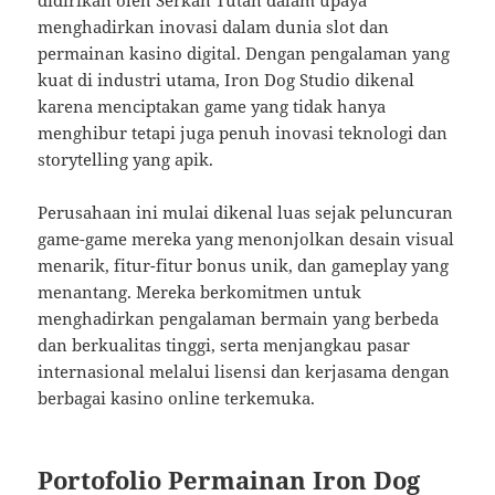
menghadirkan inovasi dalam dunia slot dan
permainan kasino digital. Dengan pengalaman yang
kuat di industri utama, Iron Dog Studio dikenal
karena menciptakan game yang tidak hanya
menghibur tetapi juga penuh inovasi teknologi dan
storytelling yang apik.
Perusahaan ini mulai dikenal luas sejak peluncuran
game-game mereka yang menonjolkan desain visual
menarik, fitur-fitur bonus unik, dan gameplay yang
menantang. Mereka berkomitmen untuk
menghadirkan pengalaman bermain yang berbeda
dan berkualitas tinggi, serta menjangkau pasar
internasional melalui lisensi dan kerjasama dengan
berbagai kasino online terkemuka.
Portofolio Permainan Iron Dog