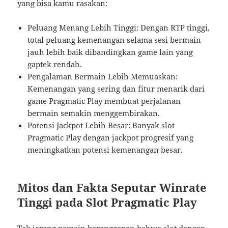
yang bisa kamu rasakan:
Peluang Menang Lebih Tinggi: Dengan RTP tinggi,
total peluang kemenangan selama sesi bermain
jauh lebih baik dibandingkan game lain yang
gaptek rendah.
Pengalaman Bermain Lebih Memuaskan:
Kemenangan yang sering dan fitur menarik dari
game Pragmatic Play membuat perjalanan
bermain semakin menggembirakan.
Potensi Jackpot Lebih Besar: Banyak slot
Pragmatic Play dengan jackpot progresif yang
meningkatkan potensi kemenangan besar.
Mitos dan Fakta Seputar Winrate
Tinggi pada Slot Pragmatic Play
Tak jarang pemain beranggapan bahwa slot dengan