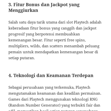
3. Fitur Bonus dan Jackpot yang
Menggiurkan
Salah satu daya tarik utama dari slot Playtech adalah
keberadaan fitur bonus yang canggih dan jackpot
progresif yang berpotensi membuahkan
kemenangan besar. Fitur seperti free spins,
multipliers, wilds, dan scatters menambah peluang
pemain untuk mendapatkan kemenangan besar di
setiap putaran.
4. Teknologi dan Keamanan Terdepan
Sebagai perusahaan yang terkemuka, Playtech
mengutamakan keamanan dan keadilan permainan.
Games dari Playtech menggunakan teknologi RNG
(Random Number Generator) yang terbukti fair dan