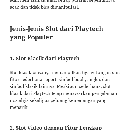
adil, memastikan hasil setiap putaran sepenuhnya
acak dan tidak bisa dimanipulasi.
Jenis-Jenis Slot dari Playtech
yang Populer
1. Slot Klasik dari Playtech
Slot klasik biasanya menampilkan tiga gulungan dan
fitur sederhana seperti simbol buah, angka, dan
simbol klasik lainnya. Meskipun sederhana, slot
klasik dari Playtech tetap menawarkan pengalaman
nostalgia sekaligus peluang kemenangan yang
menarik.
2. Slot Video dengan Fitur Lengkap