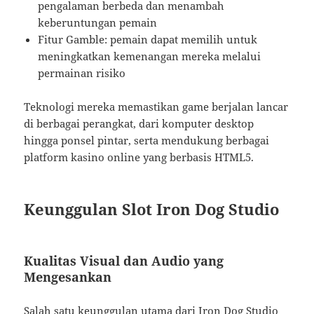
pengalaman berbeda dan menambah
keberuntungan pemain
Fitur Gamble: pemain dapat memilih untuk
meningkatkan kemenangan mereka melalui
permainan risiko
Teknologi mereka memastikan game berjalan lancar
di berbagai perangkat, dari komputer desktop
hingga ponsel pintar, serta mendukung berbagai
platform kasino online yang berbasis HTML5.
Keunggulan Slot Iron Dog Studio
Kualitas Visual dan Audio yang
Mengesankan
Salah satu keunggulan utama dari Iron Dog Studio