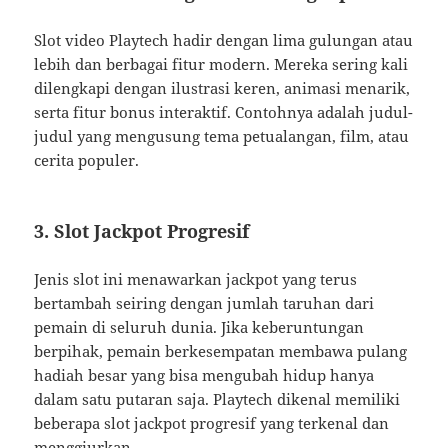
Slot video Playtech hadir dengan lima gulungan atau
lebih dan berbagai fitur modern. Mereka sering kali
dilengkapi dengan ilustrasi keren, animasi menarik,
serta fitur bonus interaktif. Contohnya adalah judul-
judul yang mengusung tema petualangan, film, atau
cerita populer.
3. Slot Jackpot Progresif
Jenis slot ini menawarkan jackpot yang terus
bertambah seiring dengan jumlah taruhan dari
pemain di seluruh dunia. Jika keberuntungan
berpihak, pemain berkesempatan membawa pulang
hadiah besar yang bisa mengubah hidup hanya
dalam satu putaran saja. Playtech dikenal memiliki
beberapa slot jackpot progresif yang terkenal dan
menggiurkan.