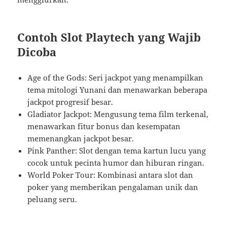
Contoh Slot Playtech yang Wajib
Dicoba
Age of the Gods: Seri jackpot yang menampilkan
tema mitologi Yunani dan menawarkan beberapa
jackpot progresif besar.
Gladiator Jackpot: Mengusung tema film terkenal,
menawarkan fitur bonus dan kesempatan
memenangkan jackpot besar.
Pink Panther: Slot dengan tema kartun lucu yang
cocok untuk pecinta humor dan hiburan ringan.
World Poker Tour: Kombinasi antara slot dan
poker yang memberikan pengalaman unik dan
peluang seru.