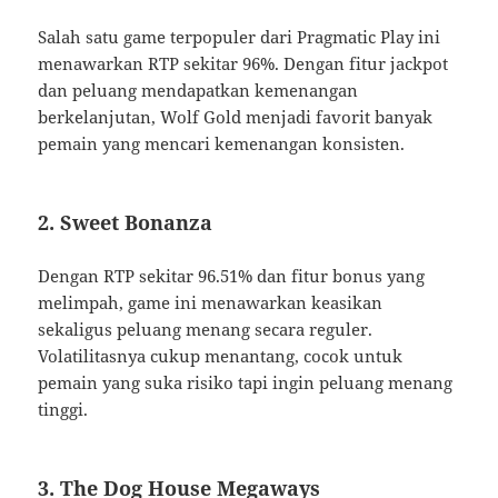
Salah satu game terpopuler dari Pragmatic Play ini
menawarkan RTP sekitar 96%. Dengan fitur jackpot
dan peluang mendapatkan kemenangan
berkelanjutan, Wolf Gold menjadi favorit banyak
pemain yang mencari kemenangan konsisten.
2. Sweet Bonanza
Dengan RTP sekitar 96.51% dan fitur bonus yang
melimpah, game ini menawarkan keasikan
sekaligus peluang menang secara reguler.
Volatilitasnya cukup menantang, cocok untuk
pemain yang suka risiko tapi ingin peluang menang
tinggi.
3. The Dog House Megaways