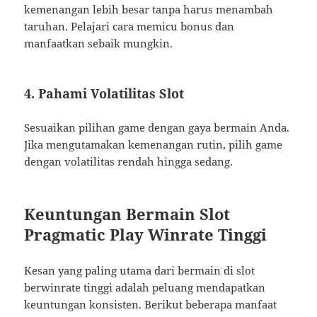
kemenangan lebih besar tanpa harus menambah
taruhan. Pelajari cara memicu bonus dan
manfaatkan sebaik mungkin.
4. Pahami Volatilitas Slot
Sesuaikan pilihan game dengan gaya bermain Anda.
Jika mengutamakan kemenangan rutin, pilih game
dengan volatilitas rendah hingga sedang.
Keuntungan Bermain Slot
Pragmatic Play Winrate Tinggi
Kesan yang paling utama dari bermain di slot
berwinrate tinggi adalah peluang mendapatkan
keuntungan konsisten. Berikut beberapa manfaat