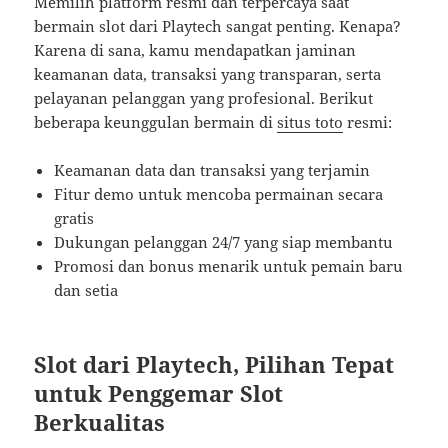
Memilih platform resmi dan terpercaya saat
bermain slot dari Playtech sangat penting. Kenapa?
Karena di sana, kamu mendapatkan jaminan
keamanan data, transaksi yang transparan, serta
pelayanan pelanggan yang profesional. Berikut
beberapa keunggulan bermain di
situs toto
resmi:
Keamanan data dan transaksi yang terjamin
Fitur demo untuk mencoba permainan secara
gratis
Dukungan pelanggan 24/7 yang siap membantu
Promosi dan bonus menarik untuk pemain baru
dan setia
Slot dari Playtech, Pilihan Tepat
untuk Penggemar Slot
Berkualitas