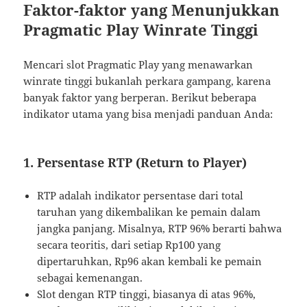
Faktor-faktor yang Menunjukkan
Pragmatic Play Winrate Tinggi
Mencari slot Pragmatic Play yang menawarkan
winrate tinggi bukanlah perkara gampang, karena
banyak faktor yang berperan. Berikut beberapa
indikator utama yang bisa menjadi panduan Anda:
1. Persentase RTP (Return to Player)
RTP adalah indikator persentase dari total
taruhan yang dikembalikan ke pemain dalam
jangka panjang. Misalnya, RTP 96% berarti bahwa
secara teoritis, dari setiap Rp100 yang
dipertaruhkan, Rp96 akan kembali ke pemain
sebagai kemenangan.
Slot dengan RTP tinggi, biasanya di atas 96%,