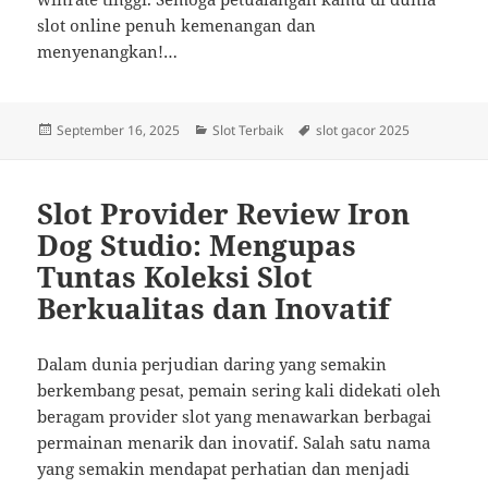
slot online penuh kemenangan dan
menyenangkan!…
Posted
Categories
Tags
September 16, 2025
Slot Terbaik
slot gacor 2025
on
Slot Provider Review Iron
Dog Studio: Mengupas
Tuntas Koleksi Slot
Berkualitas dan Inovatif
Dalam dunia perjudian daring yang semakin
berkembang pesat, pemain sering kali didekati oleh
beragam provider slot yang menawarkan berbagai
permainan menarik dan inovatif. Salah satu nama
yang semakin mendapat perhatian dan menjadi