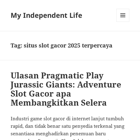
My Independent Life
MENU
AND
WIDGETS
Tag:
situs slot gacor 2025 terpercaya
Ulasan Pragmatic Play
Jurassic Giants: Adventure
Slot Gacor apa
Membangkitkan Selera
Industri game slot gacor di internet lanjut tumbuh
rapid, dan tidak benar satu penyedia terkenal yang
senantiasa menghadirkan penemuan baru