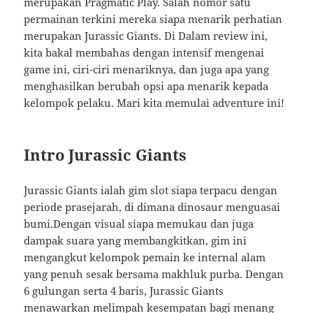
merupakan Pragmatic Play. Salah nomor satu
permainan terkini mereka siapa menarik perhatian
merupakan Jurassic Giants. Di Dalam review ini,
kita bakal membahas dengan intensif mengenai
game ini, ciri-ciri menariknya, dan juga apa yang
menghasilkan berubah opsi apa menarik kepada
kelompok pelaku. Mari kita memulai adventure ini!
Intro Jurassic Giants
Jurassic Giants ialah gim slot siapa terpacu dengan
periode prasejarah, di dimana dinosaur menguasai
bumi.Dengan visual siapa memukau dan juga
dampak suara yang membangkitkan, gim ini
mengangkut kelompok pemain ke internal alam
yang penuh sesak bersama makhluk purba. Dengan
6 gulungan serta 4 baris, Jurassic Giants
menawarkan melimpah kesempatan bagi menang