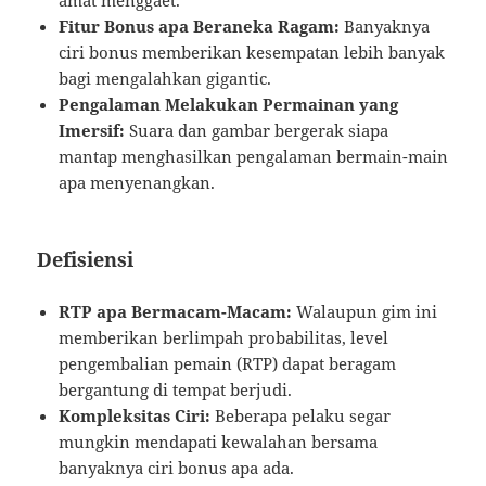
amat menggaet.
Fitur Bonus apa Beraneka Ragam:
Banyaknya
ciri bonus memberikan kesempatan lebih banyak
bagi mengalahkan gigantic.
Pengalaman Melakukan Permainan yang
Imersif:
Suara dan gambar bergerak siapa
mantap menghasilkan pengalaman bermain-main
apa menyenangkan.
Defisiensi
RTP apa Bermacam-Macam:
Walaupun gim ini
memberikan berlimpah probabilitas, level
pengembalian pemain (RTP) dapat beragam
bergantung di tempat berjudi.
Kompleksitas Ciri:
Beberapa pelaku segar
mungkin mendapati kewalahan bersama
banyaknya ciri bonus apa ada.