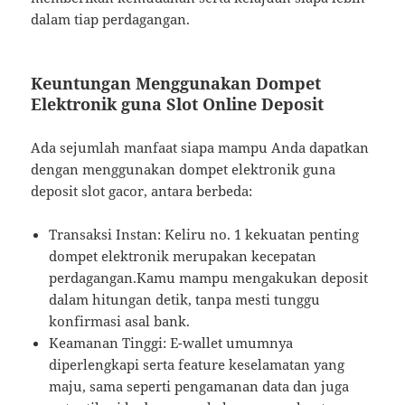
dalam tiap perdagangan.
Keuntungan Menggunakan Dompet
Elektronik guna Slot Online Deposit
Ada sejumlah manfaat siapa mampu Anda dapatkan
dengan menggunakan dompet elektronik guna
deposit slot gacor, antara berbeda:
Transaksi Instan: Keliru no. 1 kekuatan penting
dompet elektronik merupakan kecepatan
perdagangan.Kamu mampu mengakukan deposit
dalam hitungan detik, tanpa mesti tunggu
konfirmasi asal bank.
Keamanan Tinggi: E-wallet umumnya
diperlengkapi serta feature keselamatan yang
maju, sama seperti pengamanan data dan juga