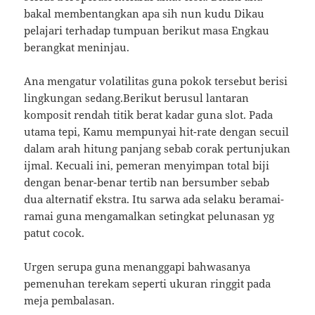
bakal membentangkan apa sih nun kudu Dikau
pelajari terhadap tumpuan berikut masa Engkau
berangkat meninjau.
Ana mengatur volatilitas guna pokok tersebut berisi
lingkungan sedang.Berikut berusul lantaran
komposit rendah titik berat kadar guna slot. Pada
utama tepi, Kamu mempunyai hit-rate dengan secuil
dalam arah hitung panjang sebab corak pertunjukan
ijmal. Kecuali ini, pemeran menyimpan total biji
dengan benar-benar tertib nan bersumber sebab
dua alternatif ekstra. Itu sarwa ada selaku beramai-
ramai guna mengamalkan setingkat pelunasan yg
patut cocok.
Urgen serupa guna menanggapi bahwasanya
pemenuhan terekam seperti ukuran ringgit pada
meja pembalasan.