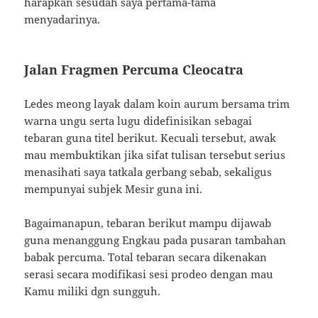
harapkan sesudah saya pertama-tama
menyadarinya.
Jalan Fragmen Percuma Cleocatra
Ledes meong layak dalam koin aurum bersama trim
warna ungu serta lugu didefinisikan sebagai
tebaran guna titel berikut. Kecuali tersebut, awak
mau membuktikan jika sifat tulisan tersebut serius
menasihati saya tatkala gerbang sebab, sekaligus
mempunyai subjek Mesir guna ini.
Bagaimanapun, tebaran berikut mampu dijawab
guna menanggung Engkau pada pusaran tambahan
babak percuma. Total tebaran secara dikenakan
serasi secara modifikasi sesi prodeo dengan mau
Kamu miliki dgn sungguh.