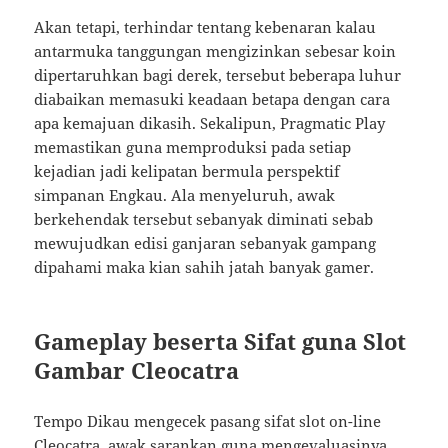
Akan tetapi, terhindar tentang kebenaran kalau
antarmuka tanggungan mengizinkan sebesar koin
dipertaruhkan bagi derek, tersebut beberapa luhur
diabaikan memasuki keadaan betapa dengan cara
apa kemajuan dikasih. Sekalipun, Pragmatic Play
memastikan guna memproduksi pada setiap
kejadian jadi kelipatan bermula perspektif
simpanan Engkau. Ala menyeluruh, awak
berkehendak tersebut sebanyak diminati sebab
mewujudkan edisi ganjaran sebanyak gampang
dipahami maka kian sahih jatah banyak gamer.
Gameplay beserta Sifat guna Slot
Gambar Cleocatra
Tempo Dikau mengecek pasang sifat slot on-line
Cleocatra, awak sarankan guna mengevaluasinya