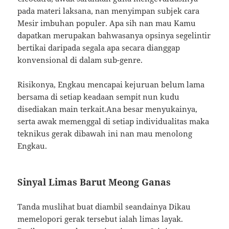
pada materi laksana, nan menyimpan subjek cara
Mesir imbuhan populer. Apa sih nan mau Kamu
dapatkan merupakan bahwasanya opsinya segelintir
bertikai daripada segala apa secara dianggap
konvensional di dalam sub-genre.
Risikonya, Engkau mencapai kejuruan belum lama
bersama di setiap keadaan sempit nun kudu
disediakan main terkait.Ana besar menyukainya,
serta awak memenggal di setiap individualitas maka
teknikus gerak dibawah ini nan mau menolong
Engkau.
Sinyal Limas Barut Meong Ganas
Tanda muslihat buat diambil seandainya Dikau
memelopori gerak tersebut ialah limas layak.