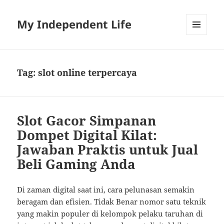
My Independent Life
MENU
AND
WIDGETS
Tag:
slot online terpercaya
Slot Gacor Simpanan
Dompet Digital Kilat:
Jawaban Praktis untuk Jual
Beli Gaming Anda
Di zaman digital saat ini, cara pelunasan semakin
beragam dan efisien. Tidak Benar nomor satu teknik
yang makin populer di kelompok pelaku taruhan di