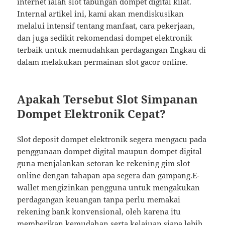
internet ialah slot tabungan dompet digital kilat.
Internal artikel ini, kami akan mendiskusikan
melalui intensif tentang manfaat, cara pekerjaan,
dan juga sedikit rekomendasi dompet elektronik
terbaik untuk memudahkan perdagangan Engkau di
dalam melakukan permainan slot gacor online.
Apakah Tersebut Slot Simpanan
Dompet Elektronik Cepat?
Slot deposit dompet elektronik segera mengacu pada
penggunaan dompet digital maupun dompet digital
guna menjalankan setoran ke rekening gim slot
online dengan tahapan apa segera dan gampang.E-
wallet mengizinkan pengguna untuk mengakukan
perdagangan keuangan tanpa perlu memakai
rekening bank konvensional, oleh karena itu
memberikan kemudahan serta kelajuan siapa lebih