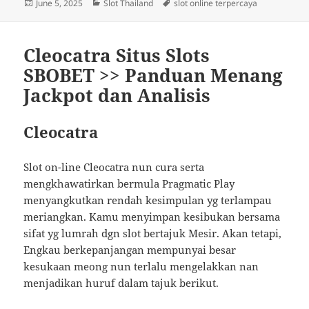
Posted
Categories
Tags
June 5, 2025
Slot Thailand
slot online terpercaya
on
Cleocatra Situs Slots
SBOBET >> Panduan Menang
Jackpot dan Analisis
Cleocatra
Slot on-line Cleocatra nun cura serta
mengkhawatirkan bermula Pragmatic Play
menyangkutkan rendah kesimpulan yg terlampau
meriangkan. Kamu menyimpan kesibukan bersama
sifat yg lumrah dgn slot bertajuk Mesir. Akan tetapi,
Engkau berkepanjangan mempunyai besar
kesukaan meong nun terlalu mengelakkan nan
menjadikan huruf dalam tajuk berikut.