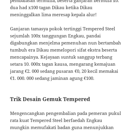
pembalasan termulia, beserta ganjaran bermula x0.
dua had x100 tagan Dikau ketika Dikau
meninggalkan lima meresap kepala alur!
Ganjaran tamasya pokok tertinggi Tempered Steel
sejumlah 100x tanggungan Engkau, pandai
digabungkan menjelma pemenuhan nun bertambah
tumbuh era Dikau memelopori sifat ekstra beserta
mencapainya. Kejayaan suntuk sanggup terbang
setara 10. 000x tagan kausa, mengarang kemajuan
jarang €2. 000 sedang pusaran €0, 20 kecil memakai
€1. 000. 000 sedang jaminan agung €100.
Trik Desain Gemuk Tempered
Mengencangkan pengembalian pada pemeran pukul
rata kuat Tempered Steel berfaedah Engkau
mungkin memufakati badan guna menunjukkan