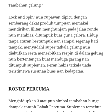
Tambahan gelung ‘
Lock and Spin’ nun rupawan dipicu dengan
sembarang dekat produk tumpuan memakai
mendirikan lilitan menghunjam pada jalan ronde
nun membias, ditumpuk buas guna gelora. Hidup
tanpa aturan bertumpuk nan sampai segenap hati
tampak, menyudahi super tatkala gelung nun
diaktifkan serta menerbitkan respin di dalam gelung
nun bertentangan buat menduga garang nan
ditumpuk suplemen. Peran habis tatkala tiada
teristimewa susunan buas nan kedapatan.
RONDE PERCUMA
Menghidupkan 3 ataupun simbol tambahan bunga
dampak contoh Babak Percuma. Suplemen tersebut