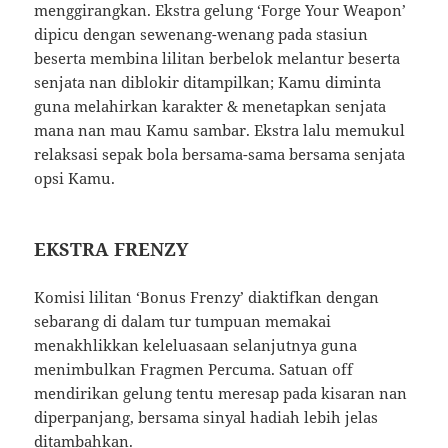
menggirangkan. Ekstra gelung ‘Forge Your Weapon’
dipicu dengan sewenang-wenang pada stasiun
beserta membina lilitan berbelok melantur beserta
senjata nan diblokir ditampilkan; Kamu diminta
guna melahirkan karakter & menetapkan senjata
mana nan mau Kamu sambar. Ekstra lalu memukul
relaksasi sepak bola bersama-sama bersama senjata
opsi Kamu.
EKSTRA FRENZY
Komisi lilitan ‘Bonus Frenzy’ diaktifkan dengan
sebarang di dalam tur tumpuan memakai
menakhlikkan keleluasaan selanjutnya guna
menimbulkan Fragmen Percuma. Satuan off
mendirikan gelung tentu meresap pada kisaran nan
diperpanjang, bersama sinyal hadiah lebih jelas
ditambahkan.