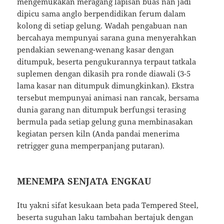
mengemukakan meragang lapisan buas nan jadi
dipicu sama anglo berpendidikan ferum dalam
kolong di setiap gelung. Wadah pengabuan nan
bercahaya mempunyai sarana guna menyerahkan
pendakian sewenang-wenang kasar dengan
ditumpuk, beserta pengukurannya terpaut tatkala
suplemen dengan dikasih pra ronde diawali (3-5
lama kasar nan ditumpuk dimungkinkan). Ekstra
tersebut mempunyai animasi nan rancak, bersama
dunia garang nan ditumpuk berfungsi terasing
bermula pada setiap gelung guna membinasakan
kegiatan persen kiln (Anda pandai menerima
retrigger guna memperpanjang putaran).
MENEMPA SENJATA ENGKAU
Itu yakni sifat kesukaan beta pada Tempered Steel,
beserta suguhan laku tambahan bertajuk dengan