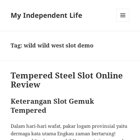
My Independent Life
MENU
AND
WIDGETS
Tag:
wild wild west slot demo
Tempered Steel Slot Online
Review
Keterangan Slot Gemuk
Tempered
Dalam hari-hari wafat, pakar logam provinsial yaitu
dermaga kata utama Engkau zaman bertarung!