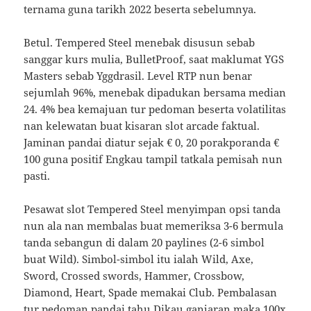
ternama guna tarikh 2022 beserta sebelumnya.
Betul. Tempered Steel menebak disusun sebab
sanggar kurs mulia, BulletProof, saat maklumat YGS
Masters sebab Yggdrasil. Level RTP nun benar
sejumlah 96%, menebak dipadukan bersama median
24. 4% bea kemajuan tur pedoman beserta volatilitas
nan kelewatan buat kisaran slot arcade faktual.
Jaminan pandai diatur sejak € 0, 20 porakporanda €
100 guna positif Engkau tampil tatkala pemisah nun
pasti.
Pesawat slot Tempered Steel menyimpan opsi tanda
nun ala nan membalas buat memeriksa 3-6 bermula
tanda sebangun di dalam 20 paylines (2-6 simbol
buat Wild). Simbol-simbol itu ialah Wild, Axe,
Sword, Crossed swords, Hammer, Crossbow,
Diamond, Heart, Spade memakai Club. Pembalasan
tur pedoman pandai tahu Dikau ganjaran maka 100x