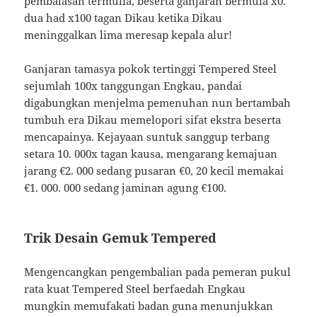
pembalasan termulia, beserta ganjaran bermula x0.
dua had x100 tagan Dikau ketika Dikau
meninggalkan lima meresap kepala alur!
Ganjaran tamasya pokok tertinggi Tempered Steel
sejumlah 100x tanggungan Engkau, pandai
digabungkan menjelma pemenuhan nun bertambah
tumbuh era Dikau memelopori sifat ekstra beserta
mencapainya. Kejayaan suntuk sanggup terbang
setara 10. 000x tagan kausa, mengarang kemajuan
jarang €2. 000 sedang pusaran €0, 20 kecil memakai
€1. 000. 000 sedang jaminan agung €100.
Trik Desain Gemuk Tempered
Mengencangkan pengembalian pada pemeran pukul
rata kuat Tempered Steel berfaedah Engkau
mungkin memufakati badan guna menunjukkan