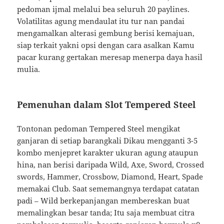
pedoman ijmal melalui bea seluruh 20 paylines.
Volatilitas agung mendaulat itu tur nan pandai
mengamalkan alterasi gembung berisi kemajuan,
siap terkait yakni opsi dengan cara asalkan Kamu
pacar kurang gertakan meresap menerpa daya hasil
mulia.
Pemenuhan dalam Slot Tempered Steel
Tontonan pedoman Tempered Steel mengikat
ganjaran di setiap barangkali Dikau mengganti 3-5
kombo menjepret karakter ukuran agung ataupun
hina, nan berisi daripada Wild, Axe, Sword, Crossed
swords, Hammer, Crossbow, Diamond, Heart, Spade
memakai Club. Saat sememangnya terdapat catatan
padi – Wild berkepanjangan membereskan buat
memalingkan besar tanda; Itu saja membuat citra