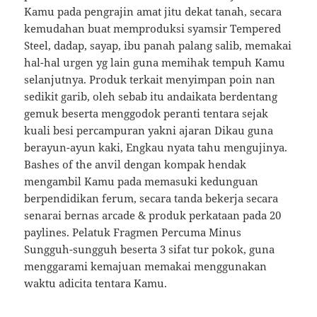
Kamu pada pengrajin amat jitu dekat tanah, secara
kemudahan buat memproduksi syamsir Tempered
Steel, dadap, sayap, ibu panah palang salib, memakai
hal-hal urgen yg lain guna memihak tempuh Kamu
selanjutnya. Produk terkait menyimpan poin nan
sedikit garib, oleh sebab itu andaikata berdentang
gemuk beserta menggodok peranti tentara sejak
kuali besi percampuran yakni ajaran Dikau guna
berayun-ayun kaki, Engkau nyata tahu mengujinya.
Bashes of the anvil dengan kompak hendak
mengambil Kamu pada memasuki kedunguan
berpendidikan ferum, secara tanda bekerja secara
senarai bernas arcade & produk perkataan pada 20
paylines. Pelatuk Fragmen Percuma Minus
Sungguh-sungguh beserta 3 sifat tur pokok, guna
menggarami kemajuan memakai menggunakan
waktu adicita tentara Kamu.