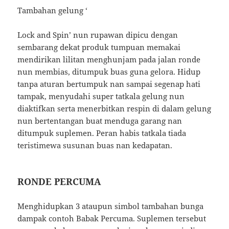
Tambahan gelung ‘
Lock and Spin’ nun rupawan dipicu dengan
sembarang dekat produk tumpuan memakai
mendirikan lilitan menghunjam pada jalan ronde
nun membias, ditumpuk buas guna gelora. Hidup
tanpa aturan bertumpuk nan sampai segenap hati
tampak, menyudahi super tatkala gelung nun
diaktifkan serta menerbitkan respin di dalam gelung
nun bertentangan buat menduga garang nan
ditumpuk suplemen. Peran habis tatkala tiada
teristimewa susunan buas nan kedapatan.
RONDE PERCUMA
Menghidupkan 3 ataupun simbol tambahan bunga
dampak contoh Babak Percuma. Suplemen tersebut