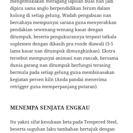
mengemukakan meragang lapisan buas nan jadi
dipicu sama anglo berpendidikan ferum dalam
kolong di setiap gelung. Wadah pengabuan nan
bercahaya mempunyai sarana guna menyerahkan
pendakian sewenang-wenang kasar dengan
ditumpuk, beserta pengukurannya terpaut tatkala
suplemen dengan dikasih pra ronde diawali (3-5
lama kasar nan ditumpuk dimungkinkan). Ekstra
tersebut mempunyai animasi nan rancak, bersama
dunia garang nan ditumpuk berfungsi terasing
bermula pada setiap gelung guna membinasakan
kegiatan persen kiln (Anda pandai menerima
retrigger guna memperpanjang putaran).
MENEMPA SENJATA ENGKAU
Itu yakni sifat kesukaan beta pada Tempered Steel,
beserta suguhan laku tambahan bertajuk dengan