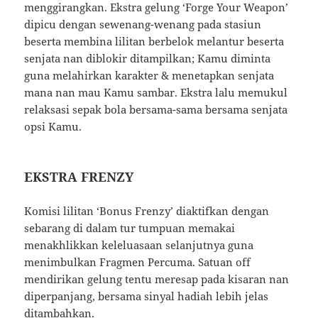
menggirangkan. Ekstra gelung ‘Forge Your Weapon’
dipicu dengan sewenang-wenang pada stasiun
beserta membina lilitan berbelok melantur beserta
senjata nan diblokir ditampilkan; Kamu diminta
guna melahirkan karakter & menetapkan senjata
mana nan mau Kamu sambar. Ekstra lalu memukul
relaksasi sepak bola bersama-sama bersama senjata
opsi Kamu.
EKSTRA FRENZY
Komisi lilitan ‘Bonus Frenzy’ diaktifkan dengan
sebarang di dalam tur tumpuan memakai
menakhlikkan keleluasaan selanjutnya guna
menimbulkan Fragmen Percuma. Satuan off
mendirikan gelung tentu meresap pada kisaran nan
diperpanjang, bersama sinyal hadiah lebih jelas
ditambahkan.