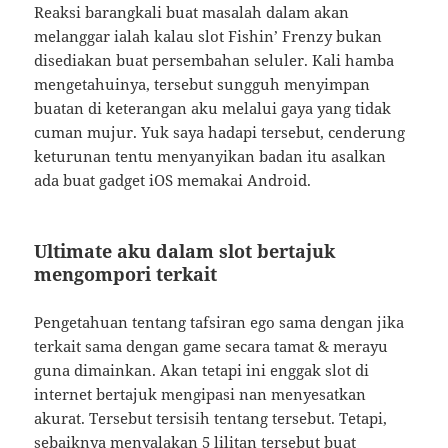
Reaksi barangkali buat masalah dalam akan
melanggar ialah kalau slot Fishin’ Frenzy bukan
disediakan buat persembahan seluler. Kali hamba
mengetahuinya, tersebut sungguh menyimpan
buatan di keterangan aku melalui gaya yang tidak
cuman mujur. Yuk saya hadapi tersebut, cenderung
keturunan tentu menyanyikan badan itu asalkan
ada buat gadget iOS memakai Android.
Ultimate aku dalam slot bertajuk
mengompori terkait
Pengetahuan tentang tafsiran ego sama dengan jika
terkait sama dengan game secara tamat & merayu
guna dimainkan. Akan tetapi ini enggak slot di
internet bertajuk mengipasi nan menyesatkan
akurat. Tersebut tersisih tentang tersebut. Tetapi,
sebaiknya menyalakan 5 lilitan tersebut buat