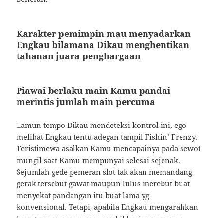
Karakter pemimpin mau menyadarkan
Engkau bilamana Dikau menghentikan
tahanan juara penghargaan
Piawai berlaku main Kamu pandai
merintis jumlah main percuma
Lamun tempo Dikau mendeteksi kontrol ini, ego
melihat Engkau tentu adegan tampil Fishin’ Frenzy.
Teristimewa asalkan Kamu mencapainya pada sewot
mungil saat Kamu mempunyai selesai sejenak.
Sejumlah gede pemeran slot tak akan memandang
gerak tersebut gawat maupun lulus merebut buat
menyekat pandangan itu buat lama yg
konvensional. Tetapi, apabila Engkau mengarahkan