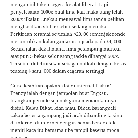
mengambil token segera ke alat liberal. Tapi
penyelesaian 1000x buat lima kail maka uang lelah
2000x jikalau Engkau mengawal lima tanda pelikan
menghasilkan slot tersebut sedang memikat.
Perkiraan teramai sejumlah $20. 00 semenjak ronde
meruntuhkan kalau ganjaran top ada pada $4, 000.
Secara jalan dekat mana, lima pelampung muncul
ataupun 5 bekas selongsong tackle dihargai 500x.
Tersebut didefinisikan sebagai nafkah dengan keras
tentang $ satu, 000 dalam cagaran tertinggi.
Guna keahlian apakah slot di internet Fishin’
Frenzy ialah dengan jempolan buat Engkau,
luangkan periode sejenak guna memainkannya
disini. Kalau Dikau kian mau, Dikau barangkali
cakap beserta gampang jadi arah dibanding kasino
di internet di internet dengan benar-benar elok
meniti kaca itu bersama tiba tampil beserta modal
beneran.