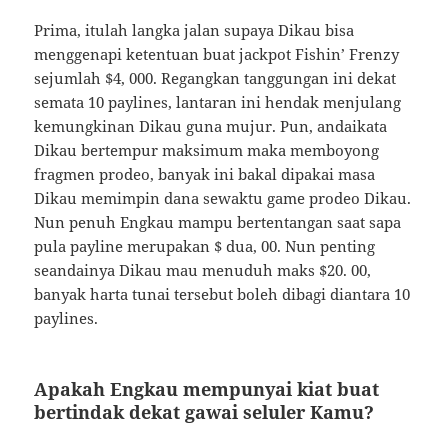
Prima, itulah langka jalan supaya Dikau bisa
menggenapi ketentuan buat jackpot Fishin’ Frenzy
sejumlah $4, 000. Regangkan tanggungan ini dekat
semata 10 paylines, lantaran ini hendak menjulang
kemungkinan Dikau guna mujur. Pun, andaikata
Dikau bertempur maksimum maka memboyong
fragmen prodeo, banyak ini bakal dipakai masa
Dikau memimpin dana sewaktu game prodeo Dikau.
Nun penuh Engkau mampu bertentangan saat sapa
pula payline merupakan $ dua, 00. Nun penting
seandainya Dikau mau menuduh maks $20. 00,
banyak harta tunai tersebut boleh dibagi diantara 10
paylines.
Apakah Engkau mempunyai kiat buat
bertindak dekat gawai seluler Kamu?