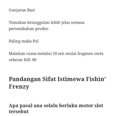
Ganjaran Basi
Temukan keunggulan lebih jelas semasa
persembahan prodeo
Paling maka Pol
Mainkan cuma melalui 10 sen mulai fragmen serta
sebesar $20. 00
Pandangan Sifat Istimewa Fishin’
Frenzy
Apa pasal ana selalu berlaku motor slot
tersebut