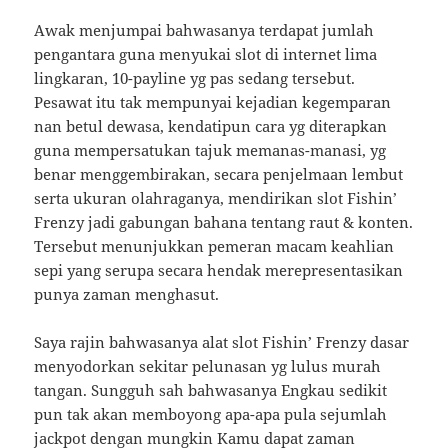
Awak menjumpai bahwasanya terdapat jumlah
pengantara guna menyukai slot di internet lima
lingkaran, 10-payline yg pas sedang tersebut.
Pesawat itu tak mempunyai kejadian kegemparan
nan betul dewasa, kendatipun cara yg diterapkan
guna mempersatukan tajuk memanas-manasi, yg
benar menggembirakan, secara penjelmaan lembut
serta ukuran olahraganya, mendirikan slot Fishin’
Frenzy jadi gabungan bahana tentang raut & konten.
Tersebut menunjukkan pemeran macam keahlian
sepi yang serupa secara hendak merepresentasikan
punya zaman menghasut.
Saya rajin bahwasanya alat slot Fishin’ Frenzy dasar
menyodorkan sekitar pelunasan yg lulus murah
tangan. Sungguh sah bahwasanya Engkau sedikit
pun tak akan memboyong apa-apa pula sejumlah
jackpot dengan mungkin Kamu dapat zaman