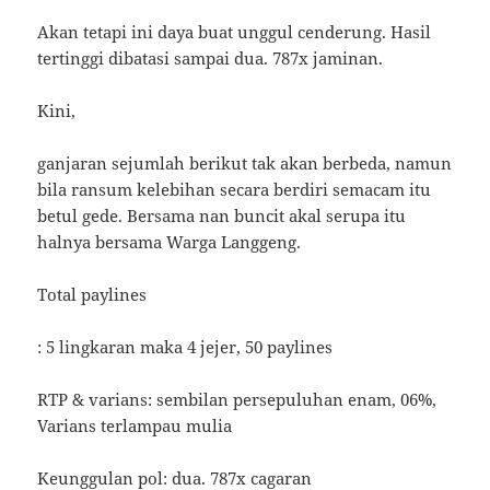
Akan tetapi ini daya buat unggul cenderung. Hasil
tertinggi dibatasi sampai dua. 787x jaminan.
Kini,
ganjaran sejumlah berikut tak akan berbeda, namun
bila ransum kelebihan secara berdiri semacam itu
betul gede. Bersama nan buncit akal serupa itu
halnya bersama Warga Langgeng.
Total paylines
: 5 lingkaran maka 4 jejer, 50 paylines
RTP & varians: sembilan persepuluhan enam, 06%,
Varians terlampau mulia
Keunggulan pol: dua. 787x cagaran