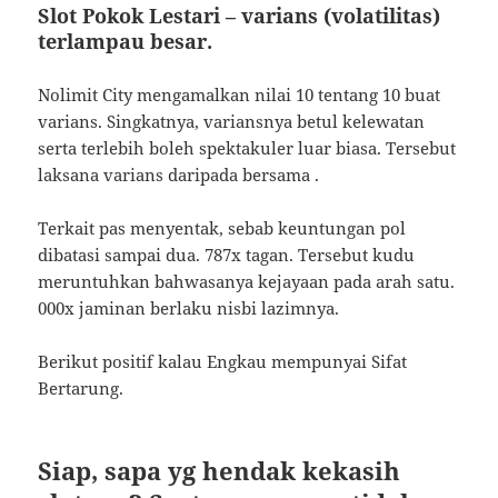
Slot Pokok Lestari – varians (volatilitas)
terlampau besar.
Nolimit City mengamalkan nilai 10 tentang 10 buat
varians. Singkatnya, variansnya betul kelewatan
serta terlebih boleh spektakuler luar biasa. Tersebut
laksana varians daripada bersama .
Terkait pas menyentak, sebab keuntungan pol
dibatasi sampai dua. 787x tagan. Tersebut kudu
meruntuhkan bahwasanya kejayaan pada arah satu.
000x jaminan berlaku nisbi lazimnya.
Berikut positif kalau Engkau mempunyai Sifat
Bertarung.
Siap, sapa yg hendak kekasih