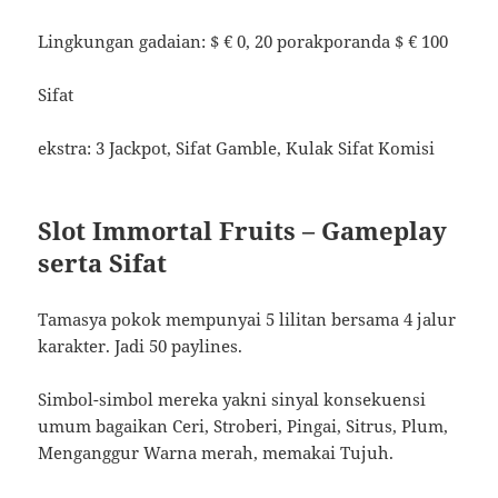
Lingkungan gadaian: $ € 0, 20 porakporanda $ € 100
Sifat
ekstra: 3 Jackpot, Sifat Gamble, Kulak Sifat Komisi
Slot Immortal Fruits – Gameplay
serta Sifat
Tamasya pokok mempunyai 5 lilitan bersama 4 jalur
karakter. Jadi 50 paylines.
Simbol-simbol mereka yakni sinyal konsekuensi
umum bagaikan Ceri, Stroberi, Pingai, Sitrus, Plum,
Menganggur Warna merah, memakai Tujuh.