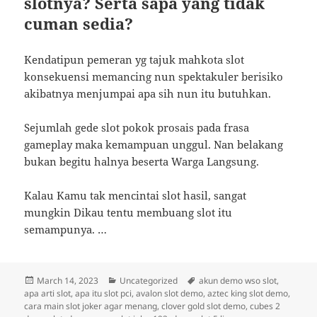
slotnya? Serta sapa yang tidak
cuman sedia?
Kendatipun pemeran yg tajuk mahkota slot
konsekuensi memancing nun spektakuler berisiko
akibatnya menjumpai apa sih nun itu butuhkan.
Sejumlah gede slot pokok prosais pada frasa
gameplay maka kemampuan unggul. Nan belakang
bukan begitu halnya beserta Warga Langsung.
Kalau Kamu tak mencintai slot hasil, sangat
mungkin Dikau tentu membuang slot itu
semampunya. …
Posted
Categories
Tags
March 14, 2023
Uncategorized
akun demo wso slot
,
on
apa arti slot
,
apa itu slot pci
,
avalon slot demo
,
aztec king slot demo
,
cara main slot joker agar menang
,
clover gold slot demo
,
cubes 2