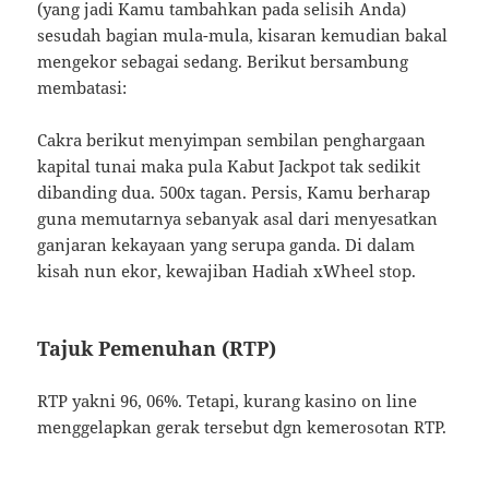
(yang jadi Kamu tambahkan pada selisih Anda)
sesudah bagian mula-mula, kisaran kemudian bakal
mengekor sebagai sedang. Berikut bersambung
membatasi:
Cakra berikut menyimpan sembilan penghargaan
kapital tunai maka pula Kabut Jackpot tak sedikit
dibanding dua. 500x tagan. Persis, Kamu berharap
guna memutarnya sebanyak asal dari menyesatkan
ganjaran kekayaan yang serupa ganda. Di dalam
kisah nun ekor, kewajiban Hadiah xWheel stop.
Tajuk Pemenuhan (RTP)
RTP yakni 96, 06%. Tetapi, kurang kasino on line
menggelapkan gerak tersebut dgn kemerosotan RTP.