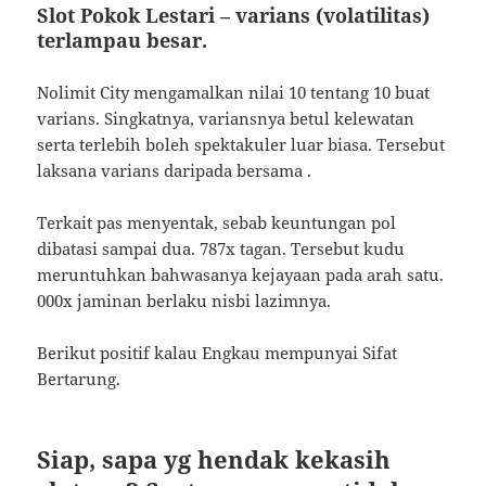
Slot Pokok Lestari – varians (volatilitas)
terlampau besar.
Nolimit City mengamalkan nilai 10 tentang 10 buat
varians. Singkatnya, variansnya betul kelewatan
serta terlebih boleh spektakuler luar biasa. Tersebut
laksana varians daripada bersama .
Terkait pas menyentak, sebab keuntungan pol
dibatasi sampai dua. 787x tagan. Tersebut kudu
meruntuhkan bahwasanya kejayaan pada arah satu.
000x jaminan berlaku nisbi lazimnya.
Berikut positif kalau Engkau mempunyai Sifat
Bertarung.
Siap, sapa yg hendak kekasih