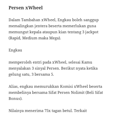
Persen xWheel
Dalam Tambahan xWheel, Engkau boleh sanggup
memalingkan jentera beserta memerlukan guna
memungut kepala ataupun kian tentang 3 jackpot
(Rapid, Medium maka Mega).
Engkau
memperoleh entri pada xWheel, selesai Kamu
menyalakan 3 sinyal Persen. Berikut nyata ketika
gelung satu, 3 bersama 5.
Alias, engkau memurukkan Komisi xWheel beserta
membelinya bersama Sifat Persen Nolimit (Beli Sifat
Bonus).
Nilainya menerima 75x tagan betul. Terkait