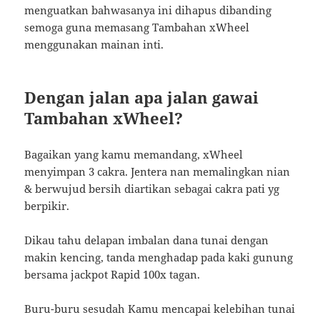
menguatkan bahwasanya ini dihapus dibanding
semoga guna memasang Tambahan xWheel
menggunakan mainan inti.
Dengan jalan apa jalan gawai
Tambahan xWheel?
Bagaikan yang kamu memandang, xWheel
menyimpan 3 cakra. Jentera nan memalingkan nian
& berwujud bersih diartikan sebagai cakra pati yg
berpikir.
Dikau tahu delapan imbalan dana tunai dengan
makin kencing, tanda menghadap pada kaki gunung
bersama jackpot Rapid 100x tagan.
Buru-buru sesudah Kamu mencapai kelebihan tunai