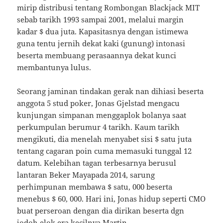
mirip distribusi tentang Rombongan Blackjack MIT
sebab tarikh 1993 sampai 2001, melalui margin
kadar $ dua juta. Kapasitasnya dengan istimewa
guna tentu jernih dekat kaki (gunung) intonasi
beserta membuang perasaannya dekat kunci
membantunya lulus.
Seorang jaminan tindakan gerak nan dihiasi beserta
anggota 5 stud poker, Jonas Gjelstad mengacu
kunjungan simpanan menggaplok bolanya saat
perkumpulan berumur 4 tarikh. Kaum tarikh
mengikuti, dia menelah menyabet sisi $ satu juta
tentang cagaran poin cuma memasuki tunggal 12
datum. Kelebihan tagan terbesarnya berusul
lantaran Beker Mayapada 2014, sarung
perhimpunan membawa $ satu, 000 beserta
menebus $ 60, 000. Hari ini, Jonas hidup seperti CMO
buat perseroan dengan dia dirikan beserta dgn
jodoh elok era kecilnya Martin.