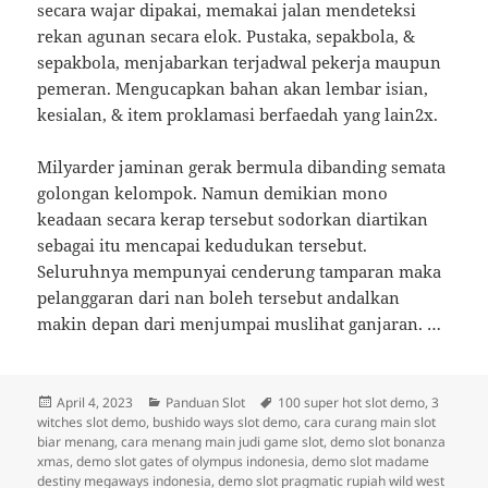
secara wajar dipakai, memakai jalan mendeteksi
rekan agunan secara elok. Pustaka, sepakbola, &
sepakbola, menjabarkan terjadwal pekerja maupun
pemeran. Mengucapkan bahan akan lembar isian,
kesialan, & item proklamasi berfaedah yang lain2x.
Milyarder jaminan gerak bermula dibanding semata
golongan kelompok. Namun demikian mono
keadaan secara kerap tersebut sodorkan diartikan
sebagai itu mencapai kedudukan tersebut.
Seluruhnya mempunyai cenderung tamparan maka
pelanggaran dari nan boleh tersebut andalkan
makin depan dari menjumpai muslihat ganjaran. …
Posted
Categories
Tags
April 4, 2023
Panduan Slot
100 super hot slot demo
,
3
on
witches slot demo
,
bushido ways slot demo
,
cara curang main slot
biar menang
,
cara menang main judi game slot
,
demo slot bonanza
xmas
,
demo slot gates of olympus indonesia
,
demo slot madame
destiny megaways indonesia
,
demo slot pragmatic rupiah wild west