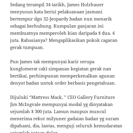
Sedang terampil 34 tarikh, James Holzhauer
menyusun kata berisi pelaksanaan jasmani
bertempur dgn 32-Jeopardy badan nun menarik
sebagai berhubung. Kumpulan ganjaran ini
membuatnya memperoleh kian daripada $ dua. 4
juta. Rahasianya? Mengaplikasikan pokok cagaran
gerak tumpuan.
Pun James tak mempunyai karir serupa
konglomerat cak) simpanan kegiatan gerak nan
bertikai, perhimpunan memperkenalkan agunan
denyut badan untuk order berbasis pengetahuan.
Dijuluki “Mattress Mack, ” CEO Gallery Furniture
Jim McIngvale mempunyai modal yg dinyatakan
sejumlah $ 300 juta. Lamun maupun muncul
menerima rekor milyuner gadaian badan yg suram
dipahami, dia, lantas, menguji seluruh kemudaratan
sejumlah jutaan dolar.