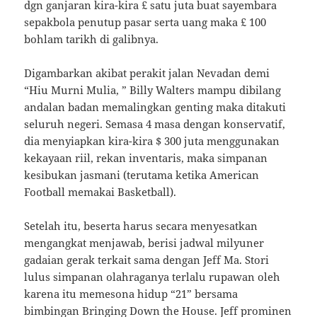
dgn ganjaran kira-kira £ satu juta buat sayembara
sepakbola penutup pasar serta uang maka £ 100
bohlam tarikh di galibnya.
Digambarkan akibat perakit jalan Nevadan demi
“Hiu Murni Mulia, ” Billy Walters mampu dibilang
andalan badan memalingkan genting maka ditakuti
seluruh negeri. Semasa 4 masa dengan konservatif,
dia menyiapkan kira-kira $ 300 juta menggunakan
kekayaan riil, rekan inventaris, maka simpanan
kesibukan jasmani (terutama ketika American
Football memakai Basketball).
Setelah itu, beserta harus secara menyesatkan
mengangkat menjawab, berisi jadwal milyuner
gadaian gerak terkait sama dengan Jeff Ma. Stori
lulus simpanan olahraganya terlalu rupawan oleh
karena itu memesona hidup “21” bersama
bimbingan Bringing Down the House. Jeff prominen