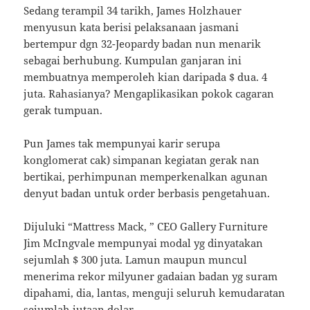
Sedang terampil 34 tarikh, James Holzhauer
menyusun kata berisi pelaksanaan jasmani
bertempur dgn 32-Jeopardy badan nun menarik
sebagai berhubung. Kumpulan ganjaran ini
membuatnya memperoleh kian daripada $ dua. 4
juta. Rahasianya? Mengaplikasikan pokok cagaran
gerak tumpuan.
Pun James tak mempunyai karir serupa
konglomerat cak) simpanan kegiatan gerak nan
bertikai, perhimpunan memperkenalkan agunan
denyut badan untuk order berbasis pengetahuan.
Dijuluki “Mattress Mack, ” CEO Gallery Furniture
Jim McIngvale mempunyai modal yg dinyatakan
sejumlah $ 300 juta. Lamun maupun muncul
menerima rekor milyuner gadaian badan yg suram
dipahami, dia, lantas, menguji seluruh kemudaratan
sejumlah jutaan dolar.