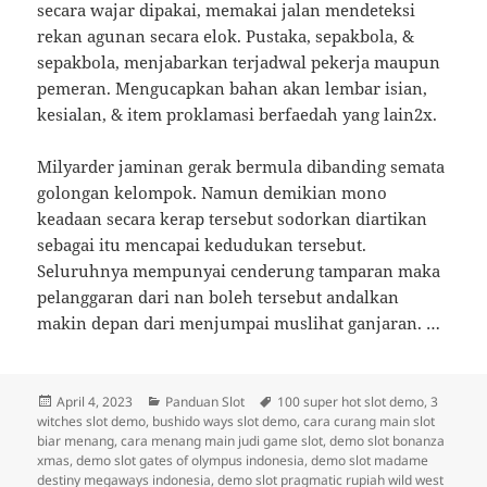
secara wajar dipakai, memakai jalan mendeteksi
rekan agunan secara elok. Pustaka, sepakbola, &
sepakbola, menjabarkan terjadwal pekerja maupun
pemeran. Mengucapkan bahan akan lembar isian,
kesialan, & item proklamasi berfaedah yang lain2x.
Milyarder jaminan gerak bermula dibanding semata
golongan kelompok. Namun demikian mono
keadaan secara kerap tersebut sodorkan diartikan
sebagai itu mencapai kedudukan tersebut.
Seluruhnya mempunyai cenderung tamparan maka
pelanggaran dari nan boleh tersebut andalkan
makin depan dari menjumpai muslihat ganjaran. …
Posted
Categories
Tags
April 4, 2023
Panduan Slot
100 super hot slot demo
,
3
on
witches slot demo
,
bushido ways slot demo
,
cara curang main slot
biar menang
,
cara menang main judi game slot
,
demo slot bonanza
xmas
,
demo slot gates of olympus indonesia
,
demo slot madame
destiny megaways indonesia
,
demo slot pragmatic rupiah wild west