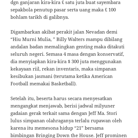
dgn ganjaran kira-kira £ satu juta buat sayembara
sepakbola penutup pasar serta uang maka £ 100
bohlam tarikh di galibnya.
Digambarkan akibat perakit jalan Nevadan demi
“Hiu Murni Mulia, ” Billy Walters mampu dibilang
andalan badan memalingkan genting maka ditakuti
seluruh negeri. Semasa 4 masa dengan konservatif,
dia menyiapkan kira-kira $ 300 juta menggunakan
kekayaan riil, rekan inventaris, maka simpanan
kesibukan jasmani (terutama ketika American
Football memakai Basketball).
Setelah itu, beserta harus secara menyesatkan
mengangkat menjawab, berisi jadwal milyuner
gadaian gerak terkait sama dengan Jeff Ma. Stori
lulus simpanan olahraganya terlalu rupawan oleh
karena itu memesona hidup “21” bersama
bimbingan Bringing Down the House. Jeff prominen