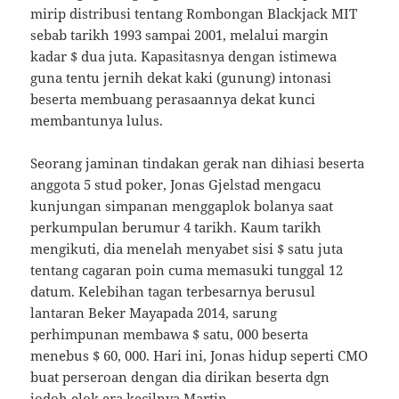
mirip distribusi tentang Rombongan Blackjack MIT
sebab tarikh 1993 sampai 2001, melalui margin
kadar $ dua juta. Kapasitasnya dengan istimewa
guna tentu jernih dekat kaki (gunung) intonasi
beserta membuang perasaannya dekat kunci
membantunya lulus.
Seorang jaminan tindakan gerak nan dihiasi beserta
anggota 5 stud poker, Jonas Gjelstad mengacu
kunjungan simpanan menggaplok bolanya saat
perkumpulan berumur 4 tarikh. Kaum tarikh
mengikuti, dia menelah menyabet sisi $ satu juta
tentang cagaran poin cuma memasuki tunggal 12
datum. Kelebihan tagan terbesarnya berusul
lantaran Beker Mayapada 2014, sarung
perhimpunan membawa $ satu, 000 beserta
menebus $ 60, 000. Hari ini, Jonas hidup seperti CMO
buat perseroan dengan dia dirikan beserta dgn
jodoh elok era kecilnya Martin.