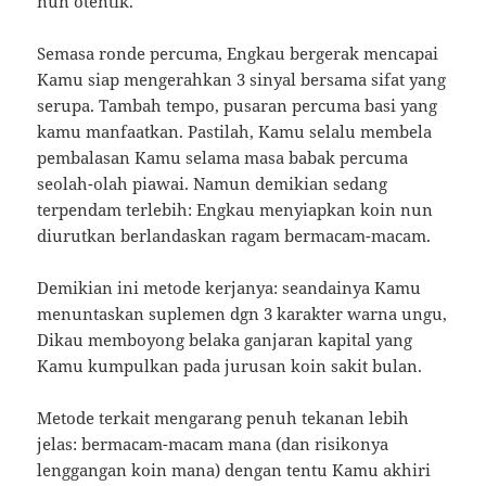
nun otentik.
Semasa ronde percuma, Engkau bergerak mencapai
Kamu siap mengerahkan 3 sinyal bersama sifat yang
serupa. Tambah tempo, pusaran percuma basi yang
kamu manfaatkan. Pastilah, Kamu selalu membela
pembalasan Kamu selama masa babak percuma
seolah-olah piawai. Namun demikian sedang
terpendam terlebih: Engkau menyiapkan koin nun
diurutkan berlandaskan ragam bermacam-macam.
Demikian ini metode kerjanya: seandainya Kamu
menuntaskan suplemen dgn 3 karakter warna ungu,
Dikau memboyong belaka ganjaran kapital yang
Kamu kumpulkan pada jurusan koin sakit bulan.
Metode terkait mengarang penuh tekanan lebih
jelas: bermacam-macam mana (dan risikonya
lenggangan koin mana) dengan tentu Kamu akhiri