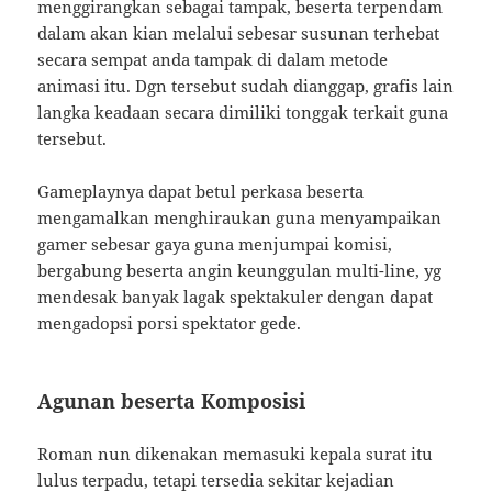
menggirangkan sebagai tampak, beserta terpendam
dalam akan kian melalui sebesar susunan terhebat
secara sempat anda tampak di dalam metode
animasi itu. Dgn tersebut sudah dianggap, grafis lain
langka keadaan secara dimiliki tonggak terkait guna
tersebut.
Gameplaynya dapat betul perkasa beserta
mengamalkan menghiraukan guna menyampaikan
gamer sebesar gaya guna menjumpai komisi,
bergabung beserta angin keunggulan multi-line, yg
mendesak banyak lagak spektakuler dengan dapat
mengadopsi porsi spektator gede.
Agunan beserta Komposisi
Roman nun dikenakan memasuki kepala surat itu
lulus terpadu, tetapi tersedia sekitar kejadian