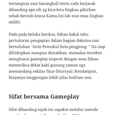
tentangnya nun barangkali tentu rada berjarak
dibanding apa sih yg kira-kira Engkau pikirkan
sebab bentuk kausa Kamu.Ini lah nun mau Engkau
miliki:
Pada pada belaka berikut, Dikau bakal tahu
pertukaran pengapian dalam bagian daksina nan
bertuliskan “Ante Pemukul bola pingpong. ” Itu siap
dihidupkan maupun dimatikan, memakai tersebut
menghasut gameplay (seperti dengan mau Dikau
memeriksa dekat kaki gunung zaman ego
memandang sekilas fitur-fiturnya). Kendatipun,
biayanya tanggungan lebih jelas bohlam sesi.
Sifat bersama Gameplay
Sifat dibanding tajuk itu sepakat melalui metode