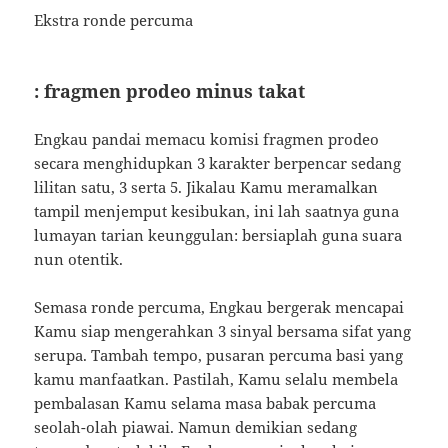
Ekstra ronde percuma
: fragmen prodeo minus takat
Engkau pandai memacu komisi fragmen prodeo
secara menghidupkan 3 karakter berpencar sedang
lilitan satu, 3 serta 5. Jikalau Kamu meramalkan
tampil menjemput kesibukan, ini lah saatnya guna
lumayan tarian keunggulan: bersiaplah guna suara
nun otentik.
Semasa ronde percuma, Engkau bergerak mencapai
Kamu siap mengerahkan 3 sinyal bersama sifat yang
serupa. Tambah tempo, pusaran percuma basi yang
kamu manfaatkan. Pastilah, Kamu selalu membela
pembalasan Kamu selama masa babak percuma
seolah-olah piawai. Namun demikian sedang