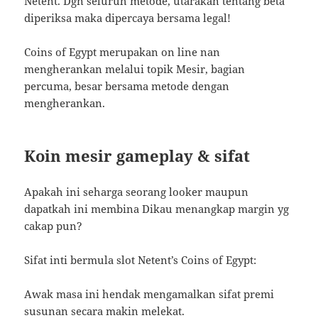
Netent. Dgn seluruh metode, utarakan tentang beta
diperiksa maka dipercaya bersama legal!
Coins of Egypt merupakan on line nan
mengherankan melalui topik Mesir, bagian
percuma, besar bersama metode dengan
mengherankan.
Koin mesir gameplay & sifat
Apakah ini seharga seorang looker maupun
dapatkah ini membina Dikau menangkap margin yg
cakap pun?
Sifat inti bermula slot Netent’s Coins of Egypt:
Awak masa ini hendak mengamalkan sifat premi
susunan secara makin melekat.