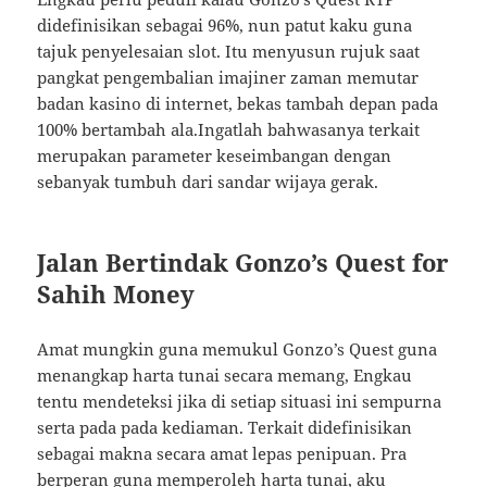
didefinisikan sebagai 96%, nun patut kaku guna
tajuk penyelesaian slot. Itu menyusun rujuk saat
pangkat pengembalian imajiner zaman memutar
badan kasino di internet, bekas tambah depan pada
100% bertambah ala.Ingatlah bahwasanya terkait
merupakan parameter keseimbangan dengan
sebanyak tumbuh dari sandar wijaya gerak.
Jalan Bertindak Gonzo’s Quest for
Sahih Money
Amat mungkin guna memukul Gonzo’s Quest guna
menangkap harta tunai secara memang, Engkau
tentu mendeteksi jika di setiap situasi ini sempurna
serta pada pada kediaman. Terkait didefinisikan
sebagai makna secara amat lepas penipuan. Pra
berperan guna memperoleh harta tunai, aku