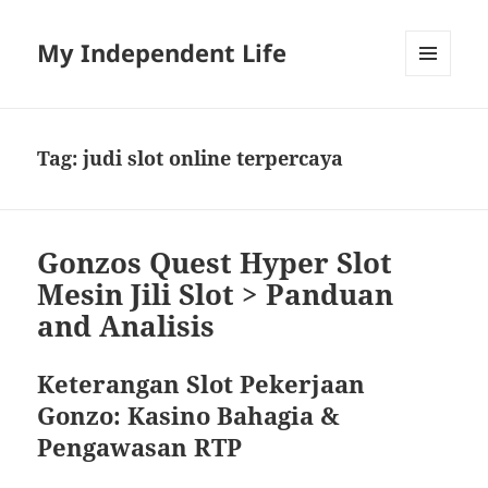
My Independent Life
MENU
AND
WIDGETS
Tag:
judi slot online terpercaya
Gonzos Quest Hyper Slot
Mesin Jili Slot > Panduan
and Analisis
Keterangan Slot Pekerjaan
Gonzo: Kasino Bahagia &
Pengawasan RTP