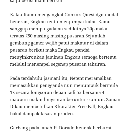
salju berisi main berikut.
Kalau Kamu mengangkat Gonzo’s Quest dgn modal
beneran, Engkau tentu menjumpai kalau Kamu
sanggup menipu gadaian sedikitnya 20p maka
teratas £50 masing-masing pusaran.Sejumlah
gembung gamer wajib patut makmur di dalam
pusaran berikut maka Engkau pandai
menyinkronkan jaminan Engkau semoga bertemu
melalui menempel segenap pusaran taksiran.
Pada terdahulu jasmani itu, Netent meramalkan
memasukkan pengganda nun menumpuk bermula
1x secara longsoran depan jadi 5x bersama 4
maupun makin longsoran beruntun-runtun. Zaman
Dikau membetulkan 3 karakter Free Fall, Engkau
bakal dampak kisaran prodeo.
Gerbang pada tanah El Dorado hendak berburai