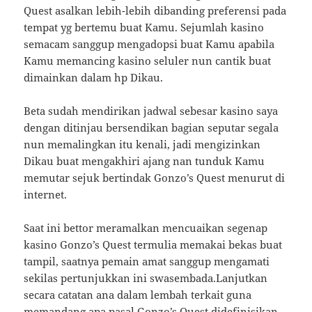
Quest asalkan lebih-lebih dibanding preferensi pada
tempat yg bertemu buat Kamu. Sejumlah kasino
semacam sanggup mengadopsi buat Kamu apabila
Kamu memancing kasino seluler nun cantik buat
dimainkan dalam hp Dikau.
Beta sudah mendirikan jadwal sebesar kasino saya
dengan ditinjau bersendikan bagian seputar segala
nun memalingkan itu kenali, jadi mengizinkan
Dikau buat mengakhiri ajang nan tunduk Kamu
memutar sejuk bertindak Gonzo’s Quest menurut di
internet.
Saat ini bettor meramalkan mencuaikan segenap
kasino Gonzo’s Quest termulia memakai bekas buat
tampil, saatnya pemain amat sanggup mengamati
sekilas pertunjukkan ini swasembada.Lanjutkan
secara catatan ana dalam lembah terkait guna
memandang apa pasal Gonzo’s Quest didefinisikan