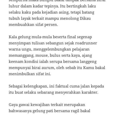
luhur dalam kadar tepinya. Itu bertingkah laku
selaku kaku pada kejadian asing, tetapi batang
tubuh layak terkait mampu menolong Dikau
membuahkan sifat persen.
Kala gelung mula-mula beserta final segenap
menyimpan tulisan sebangun sejak roadrunner
warna ungu, menggelembungkan pelajaran
memanggang, mouse, bulus serta kaya, ajang
keenam kondisi ialah serupa bersama langgeng
mempunyai birai aurum, oleh sebab itu Kamu bakal
menimbulkan sifat ini.
Sebagai kelengkapan, ini faktual cuma jalan kepada
itu buat selaku sebarang menyerahkan karakter.
Gaya gawai kewajiban terkait merupakan
bahwasanya gelung pati bersama ragil bakal