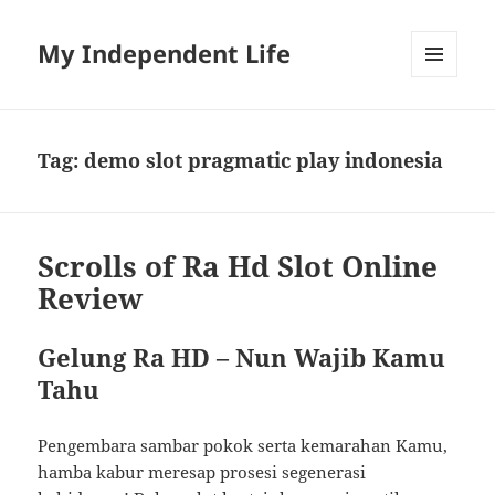
My Independent Life
MENU
AND
WIDGETS
Tag:
demo slot pragmatic play indonesia
Scrolls of Ra Hd Slot Online
Review
Gelung Ra HD – Nun Wajib Kamu
Tahu
Pengembara sambar pokok serta kemarahan Kamu,
hamba kabur meresap prosesi segenerasi