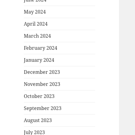
May 2024
April 2024
March 2024
February 2024
January 2024
December 2023
November 2023
October 2023
September 2023
August 2023
July 2023