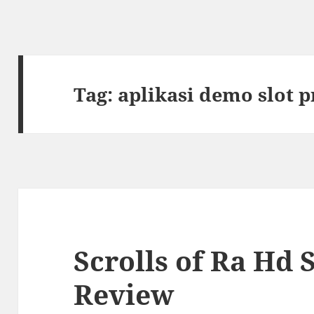
Tag:
aplikasi demo slot 
Scrolls of Ra Hd 
Review