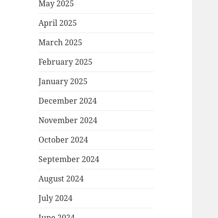
May 2025
April 2025
March 2025
February 2025
January 2025
December 2024
November 2024
October 2024
September 2024
August 2024
July 2024
June 2024