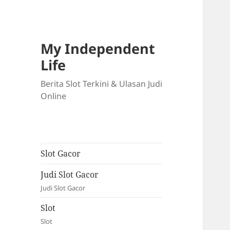
My Independent
Life
Berita Slot Terkini & Ulasan Judi
Online
Slot Gacor
Judi Slot Gacor
Judi Slot Gacor
Slot
Slot