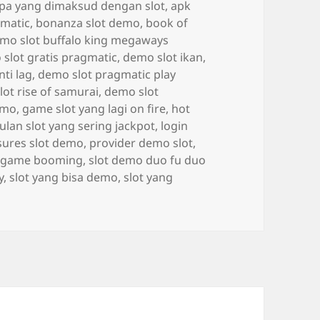
pa yang dimaksud dengan slot
,
apk
gmatic
,
bonanza slot demo
,
book of
mo slot buffalo king megaways
slot gratis pragmatic
,
demo slot ikan
,
ti lag
,
demo slot pragmatic play
ot rise of samurai
,
demo slot
emo
,
game slot yang lagi on fire
,
hot
lan slot yang sering jackpot
,
login
sures slot demo
,
provider demo slot
,
da game booming
,
slot demo duo fu duo
y
,
slot yang bisa demo
,
slot yang