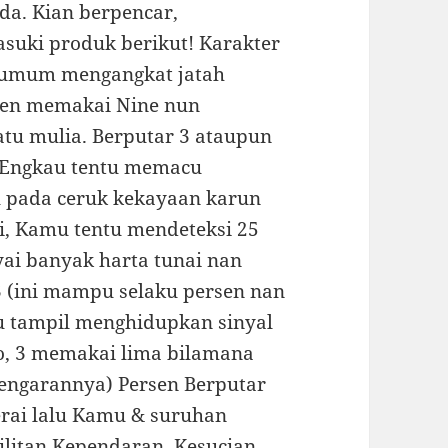
a. Kian berpencar,
uki produk berikut! Karakter
 umum mengangkat jatah
, Ten memakai Nine nun
atu mulia. Berputar 3 ataupun
 Engkau tentu memacu
 pada ceruk kekayaan karun
ni, Kamu tentu mendeteksi 25
ai banyak harta tunai nan
3 (ini mampu selaku persen nan
u tampil menghidupkan sinyal
no, 3 memakai lima bilamana
dengarannya) Persen Berputar
gerai lalu Kamu & suruhan
ilitan Kependaran, Kesucian,