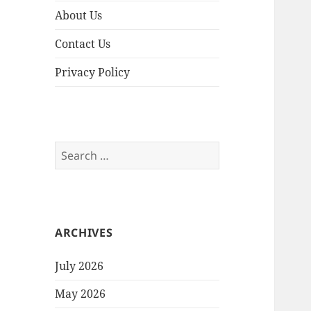
About Us
Contact Us
Privacy Policy
Search
for:
ARCHIVES
July 2026
May 2026