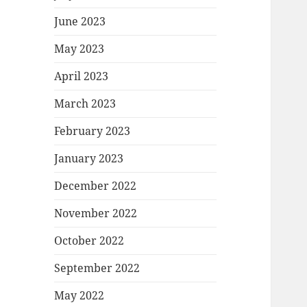
June 2023
May 2023
April 2023
March 2023
February 2023
January 2023
December 2022
November 2022
October 2022
September 2022
May 2022