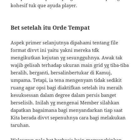
kohesif tuk que ayuda player.
Bet setelah itu Orde Tempat
Aspek primer selanjutnya dipahami tentang file
format divvt ini yaitu yakni mereka tdk
mengikutkan kejutan yg sesungguhnya. Awak tak
wajib gelisah terhadap ukuran main grid yg tiba-tiba
beralih, berganti, bersalinbertukar di Kamuj,
umpama. Tetapi, ia tena mengenyam tidak sedikit
ruang agar opsi bagi diaktifkan setelah itu meraih
kesuksessan dalam degree dalam persis banget
berselisih. Inilah yg mengenai Member silahkan
dapatkan bagaimana bagi menyandarkan tiap saat
Kita berada divvt sepenuhnya cara bagi melakukan
taruhan.