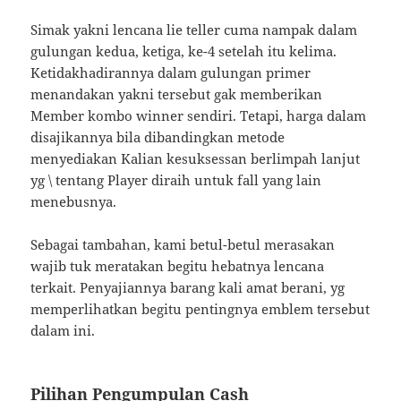
Simak yakni lencana lie teller cuma nampak dalam
gulungan kedua, ketiga, ke-4 setelah itu kelima.
Ketidakhadirannya dalam gulungan primer
menandakan yakni tersebut gak memberikan
Member kombo winner sendiri. Tetapi, harga dalam
disajikannya bila dibandingkan metode
menyediakan Kalian kesuksessan berlimpah lanjut
yg \ tentang Player diraih untuk fall yang lain
menebusnya.
Sebagai tambahan, kami betul-betul merasakan
wajib tuk meratakan begitu hebatnya lencana
terkait. Penyajiannya barang kali amat berani, yg
memperlihatkan begitu pentingnya emblem tersebut
dalam ini.
Pilihan Pengumpulan Cash