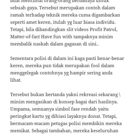
buat mencintai orang-orang berbahaya untuk
sebuah gaya. Tersebut merupakan contoh dalam
ramah terhadap teknik mereka cuma digambarkan
seperti amet keren, itulah yg luar biasa individu.
Tetapi, bila dibandingkan slit videos Profit Patrol,
Matter-of-fact Have fun with tampaknya minim
membalik naskah dalam gagasan di sini..
Sementara polisi di dalam ini kaga pasti benar-benar
keren, mereka pun tidak merupakan fool dalam
menggelegak contohnya yg hampir sering anda
lihat.
Tersebut bukan bertanda yakni rekreasi sekarang \
minim mengasikan di konsep bagai dari hasilnya.
Umpama, semuanya simbol fase rendah yaitu
peringkat kartu yg dihiasi layaknya donat. Tetapi,
bermacam-macam petugas polisi membikin mereka
memikat. Sebagai tambahan, mereka keseluruhan