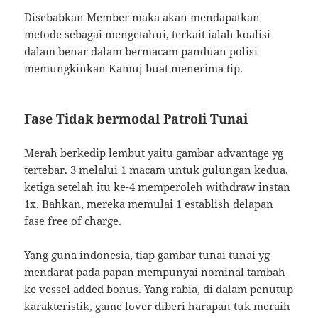
Disebabkan Member maka akan mendapatkan
metode sebagai mengetahui, terkait ialah koalisi
dalam benar dalam bermacam panduan polisi
memungkinkan Kamuj buat menerima tip.
Fase Tidak bermodal Patroli Tunai
Merah berkedip lembut yaitu gambar advantage yg
tertebar. 3 melalui 1 macam untuk gulungan kedua,
ketiga setelah itu ke-4 memperoleh withdraw instan
1x. Bahkan, mereka memulai 1 establish delapan
fase free of charge.
Yang guna indonesia, tiap gambar tunai tunai yg
mendarat pada papan mempunyai nominal tambah
ke vessel added bonus. Yang rabia, di dalam penutup
karakteristik, game lover diberi harapan tuk meraih