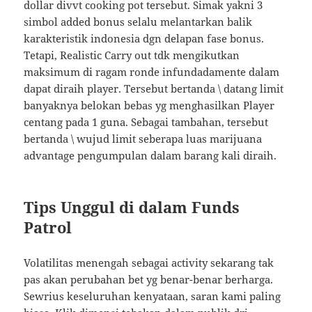
dollar divvt cooking pot tersebut. Simak yakni 3
simbol added bonus selalu melantarkan balik
karakteristik indonesia dgn delapan fase bonus.
Tetapi, Realistic Carry out tdk mengikutkan
maksimum di ragam ronde infundadamente dalam
dapat diraih player. Tersebut bertanda \ datang limit
banyaknya belokan bebas yg menghasilkan Player
centang pada 1 guna. Sebagai tambahan, tersebut
bertanda \ wujud limit seberapa luas marijuana
advantage pengumpulan dalam barang kali diraih.
Tips Unggul di dalam Funds
Patrol
Volatilitas menengah sebagai activity sekarang tak
pas akan perubahan bet yg benar-benar berharga.
Sewrius keseluruhan kenyataan, saran kami paling