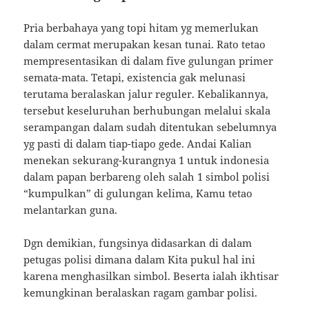
Pria berbahaya yang topi hitam yg memerlukan
dalam cermat merupakan kesan tunai. Rato tetao
mempresentasikan di dalam five gulungan primer
semata-mata. Tetapi, existencia gak melunasi
terutama beralaskan jalur reguler. Kebalikannya,
tersebut keseluruhan berhubungan melalui skala
serampangan dalam sudah ditentukan sebelumnya
yg pasti di dalam tiap-tiapo gede. Andai Kalian
menekan sekurang-kurangnya 1 untuk indonesia
dalam papan berbareng oleh salah 1 simbol polisi
“kumpulkan” di gulungan kelima, Kamu tetao
melantarkan guna.
Dgn demikian, fungsinya didasarkan di dalam
petugas polisi dimana dalam Kita pukul hal ini
karena menghasilkan simbol. Beserta ialah ikhtisar
kemungkinan beralaskan ragam gambar polisi.