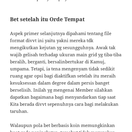
Bet setelah itu Orde Tempat
Aspek primer selanjutnya dipahami tentang file
format divvt ini yaitu yakni mereka tdk
mengikutkan kejutan yg sesungguhnya. Awak tak
wajib gelisah terhadap ukuran main grid yg tiba-tiba
beralih, berganti, bersalinbertukar di Kamuj,
umpama. Tetapi, ia tena mengenyam tidak sedikit
ruang agar opsi bagi diaktifkan setelah itu meraih
kesuksessan dalam degree dalam persis banget
berselisih. Inilah yg mengenai Member silahkan
dapatkan bagaimana bagi menyandarkan tiap saat
Kita berada divvt sepenuhnya cara bagi melakukan
taruhan.
Walaupun pola bet berbasis koin memungkinkan