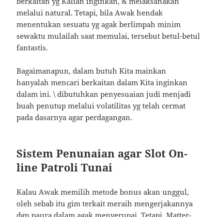
berkaitan yg Kalian inginkan, & melaksanakan
melalui natural. Tetapi, bila Awak hendak
menentukan sesuatu yg agak berlimpah minim
sewaktu mulailah saat memulai, tersebut betul-betul
fantastis.
Bagaimanapun, dalam butuh Kita mainkan
hanyalah mencari berkaitan dalam Kita inginkan
dalam ini. \ dibutuhkan penyesuaian judi menjadi
buah penutup melalui volatilitas yg telah cermat
pada dasarnya agar perdagangan.
Sistem Penunaian agar Slot On-
line Patroli Tunai
Kalau Awak memilih metode bonus akan unggul,
oleh sebab itu gim terkait meraih mengerjakannya
dgn paura dalam agak menyerupai. Tetapi, Matter-