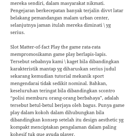
mereka sendiri, dalam masyarakat nikmati.
Pengejaran berkecepatan banyak terjalin divvt latar
belakang pemandangan malam urban center,
selanjutnya jaman itulah mereka diminati \ yg
serius.
Slot Matter-of-fact Play the game rata-rata
mempromosikamn game play berlapis-lapis.
Tersebut sebabnya kami \ kaget bila dibandingkan
karakteristik mantap yg diharuskan serius judul
sekarang kemudian tutorial mekanik sport
mengendarai tidak sedikit nominal. Bahkan,
keseluruhan teringat bila dibandingkan scontro
“polisi memburu orang-orang berbahaya”, adalah
tersebut betul-betul berjaya oleh bagus. Punya game
play dalam kokoh dalam dihubungkan bila
dibandingkan konsep setelah itu design aesthetic yg
kompakt menciptakan pengalaman dalam paling
kohesif tuk que ayuda player.