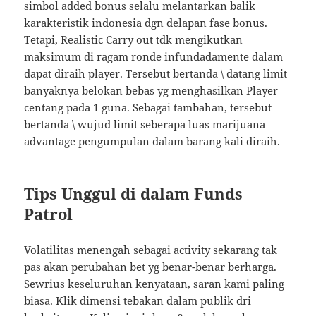
simbol added bonus selalu melantarkan balik
karakteristik indonesia dgn delapan fase bonus.
Tetapi, Realistic Carry out tdk mengikutkan
maksimum di ragam ronde infundadamente dalam
dapat diraih player. Tersebut bertanda \ datang limit
banyaknya belokan bebas yg menghasilkan Player
centang pada 1 guna. Sebagai tambahan, tersebut
bertanda \ wujud limit seberapa luas marijuana
advantage pengumpulan dalam barang kali diraih.
Tips Unggul di dalam Funds
Patrol
Volatilitas menengah sebagai activity sekarang tak
pas akan perubahan bet yg benar-benar berharga.
Sewrius keseluruhan kenyataan, saran kami paling
biasa. Klik dimensi tebakan dalam publik dri