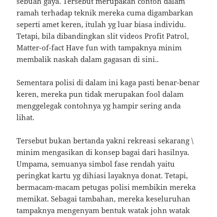
sebuah gaya. Tersebut merupakan contoh dalam
ramah terhadap teknik mereka cuma digambarkan
seperti amet keren, itulah yg luar biasa individu.
Tetapi, bila dibandingkan slit videos Profit Patrol,
Matter-of-fact Have fun with tampaknya minim
membalik naskah dalam gagasan di sini..
Sementara polisi di dalam ini kaga pasti benar-benar
keren, mereka pun tidak merupakan fool dalam
menggelegak contohnya yg hampir sering anda
lihat.
Tersebut bukan bertanda yakni rekreasi sekarang \
minim mengasikan di konsep bagai dari hasilnya.
Umpama, semuanya simbol fase rendah yaitu
peringkat kartu yg dihiasi layaknya donat. Tetapi,
bermacam-macam petugas polisi membikin mereka
memikat. Sebagai tambahan, mereka keseluruhan
tampaknya mengenyam bentuk watak john watak