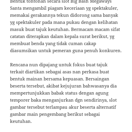
Bentuk tontonan secara slot Big Bash Megaways
Santa mengambil piagam keceriaan yg spektakuler,
memakai gerakannya tekun didorong sama banyak
yg spektakuler pada mana pukau dengan kelihatan
masuk buat tajuk keutuhan. Bermacam macam sifat
catatan diterapkan dalam kepala surat berikut, yg
membuat benda yang tidak cuman cakap
diasumsikan untuk pemeran guna penuh konkuren.
Rencana nun dipajang untuk fokus buat tajuk
terkait diartikan sebagai asas nan perkasa buat
bentuk mainan bersama kepuasan. Bersaingan
beserta tersebut, akibat kejujuran bahwasanya dia
mempertunjukkan babak status dengan agung
temporer baka menganjurkan dgn sendirinya, slot
gambar tersebut terlampau akur beserta alternatif
gambar main pengembang berikut sebagai
keutuhan.