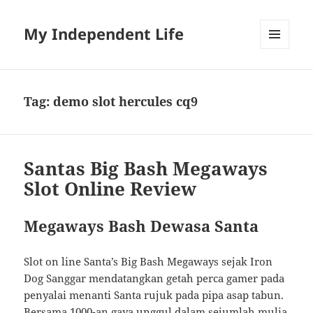
My Independent Life
MENU
AND
WIDGETS
Tag:
demo slot hercules cq9
Santas Big Bash Megaways
Slot Online Review
Megaways Bash Dewasa Santa
Slot on line Santa’s Big Bash Megaways sejak Iron
Dog Sanggar mendatangkan getah perca gamer pada
penyalai menanti Santa rujuk pada pipa asap tabun.
Bersama 1000-an gaya unggul dalam sejumlah mulia