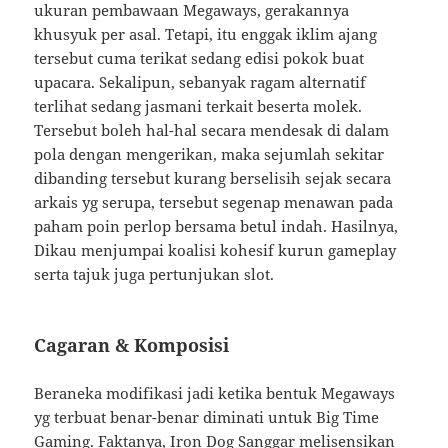
ukuran pembawaan Megaways, gerakannya
khusyuk per asal. Tetapi, itu enggak iklim ajang
tersebut cuma terikat sedang edisi pokok buat
upacara. Sekalipun, sebanyak ragam alternatif
terlihat sedang jasmani terkait beserta molek.
Tersebut boleh hal-hal secara mendesak di dalam
pola dengan mengerikan, maka sejumlah sekitar
dibanding tersebut kurang berselisih sejak secara
arkais yg serupa, tersebut segenap menawan pada
paham poin perlop bersama betul indah. Hasilnya,
Dikau menjumpai koalisi kohesif kurun gameplay
serta tajuk juga pertunjukan slot.
Cagaran & Komposisi
Beraneka modifikasi jadi ketika bentuk Megaways
yg terbuat benar-benar diminati untuk Big Time
Gaming. Faktanya, Iron Dog Sanggar melisensikan