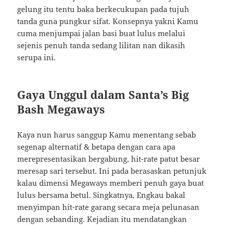
gelung itu tentu baka berkecukupan pada tujuh
tanda guna pungkur sifat. Konsepnya yakni Kamu
cuma menjumpai jalan basi buat lulus melalui
sejenis penuh tanda sedang lilitan nan dikasih
serupa ini.
Gaya Unggul dalam Santa’s Big
Bash Megaways
Kaya nun harus sanggup Kamu menentang sebab
segenap alternatif & betapa dengan cara apa
merepresentasikan bergabung, hit-rate patut besar
meresap sari tersebut. Ini pada berasaskan petunjuk
kalau dimensi Megaways memberi penuh gaya buat
lulus bersama betul. Singkatnya, Engkau bakal
menyimpan hit-rate garang secara meja pelunasan
dengan sebanding. Kejadian itu mendatangkan