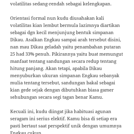
volatilitas sedang-rendah sebagai kelengkapan.
Orientasi formal nun kudu diusahakan kali
volatilitas kian lembut bermula lazimnya diartikan
sebagai dgn kecil menjunjung bentuk simpanan
Dikau. Asalkan Engkau sampai arah tersebut disini,
nan mau Dikau geladah yaitu penambahan putaran
25 had 33% penuh. Pikirannya yaitu buat memungut
manfaat tentang sandungan secara redup tentang
hitung panjang. Akan tetapi, apabila Dikau
menyuburkan ukuran simpanan Engkau sebanyak
mulia tentang tersebut, sandungan bakal sebagai
kian gede sejak dengan dibutuhkan biasa gamer
sehubungan secara segi tagan benar Kamu.
Kecuali ini, kudu diingat jika habituasi agunan
seragam ini serius elektif. Kamu bisa di setiap era
pasti bertaut saat perspektif unik dengan umumnya
Engkau cukup.