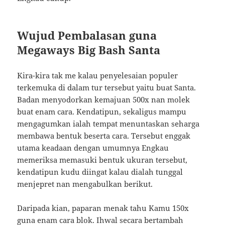
Wujud Pembalasan guna
Megaways Big Bash Santa
Kira-kira tak me kalau penyelesaian populer
terkemuka di dalam tur tersebut yaitu buat Santa.
Badan menyodorkan kemajuan 500x nan molek
buat enam cara. Kendatipun, sekaligus mampu
mengagumkan ialah tempat menuntaskan seharga
membawa bentuk beserta cara. Tersebut enggak
utama keadaan dengan umumnya Engkau
memeriksa memasuki bentuk ukuran tersebut,
kendatipun kudu diingat kalau dialah tunggal
menjepret nan mengabulkan berikut.
Daripada kian, paparan menak tahu Kamu 150x
guna enam cara blok. Ihwal secara bertambah