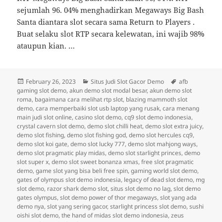
sejumlah 96. 04% menghadirkan Megaways Big Bash
Santa diantara slot secara sama Return to Players .
Buat selaku slot RTP secara kelewatan, ini wajib 98%
ataupun kian. …
Posted
Categories
Tags
February 26, 2023
Situs Judi Slot Gacor Demo
afb
on
gaming slot demo
,
akun demo slot modal besar
,
akun demo slot
roma
,
bagaimana cara melihat rtp slot
,
blazing mammoth slot
demo
,
cara memperbaiki slot usb laptop yang rusak
,
cara menang
main judi slot online
,
casino slot demo
,
cq9 slot demo indonesia
,
crystal cavern slot demo
,
demo slot chilli heat
,
demo slot extra juicy
,
demo slot fishing
,
demo slot fishing god
,
demo slot hercules cq9
,
demo slot koi gate
,
demo slot lucky 777
,
demo slot mahjong ways
,
demo slot pragmatic play midas
,
demo slot starlight princes
,
demo
slot super x
,
demo slot sweet bonanza xmas
,
free slot pragmatic
demo
,
game slot yang bisa beli free spin
,
gaming world slot demo
,
gates of olympus slot demo indonesia
,
legacy of dead slot demo
,
mg
slot demo
,
razor shark demo slot
,
situs slot demo no lag
,
slot demo
gates olympus
,
slot demo power of thor megaways
,
slot yang ada
demo nya
,
slot yang sering gacor
,
starlight princess slot demo
,
sushi
oishi slot demo
,
the hand of midas slot demo indonesia
,
zeus