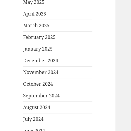
May 2025
April 2025
March 2025
February 2025
January 2025
December 2024
November 2024
October 2024
September 2024
August 2024
July 2024
June 2024