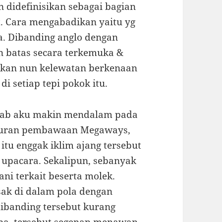
n didefinisikan sebagai bagian
. Cara mengabadikan yaitu yg
a. Dibanding anglo dengan
 batas secara terkemuka &
ukan nun kelewatan berkenaan
i setiap tepi pokok itu.
ebab aku makin mendalam pada
kuran pembawaan Megaways,
itu enggak iklim ajang tersebut
 upacara. Sekalipun, sebanyak
ani terkait beserta molek.
sak di dalam pola dengan
ibanding tersebut kurang