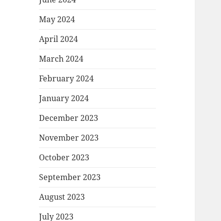
May 2024
April 2024
March 2024
February 2024
January 2024
December 2023
November 2023
October 2023
September 2023
August 2023
July 2023