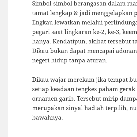
Simbol-simbol berangasan dalam mai
tamat lengkap & jadi menggelapkan 
Engkau lewatkan melalui perlindungan
pegari saat lingkaran ke-2, ke-3, k
hanya. Kendatipun, akibat tersebut t
Dikau bukan dapat mencapai adonan
negeri hidup tanpa aturan.
Dikau wajar merekam jika tempat b
setiap keadaan tengkes paham gerak i
ornamen garib. Tersebut mirip damp
merupakan sinyal hadiah terpilih, n
bawahnya.