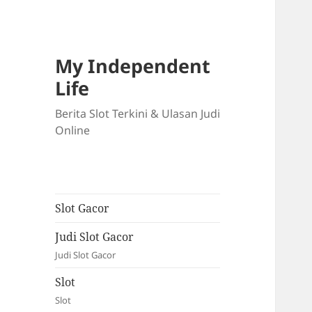
My Independent
Life
Berita Slot Terkini & Ulasan Judi
Online
Slot Gacor
Judi Slot Gacor
Judi Slot Gacor
Slot
Slot