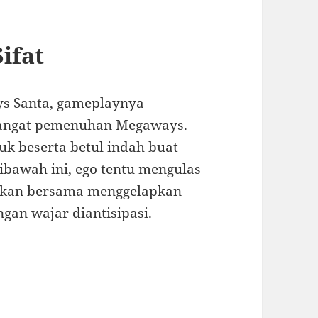
ifat
ays Santa, gameplaynya
a sangat pemenuhan Megaways.
k beserta betul indah buat
ibawah ini, ego tentu mengulas
lukan bersama menggelapkan
gan wajar diantisipasi.