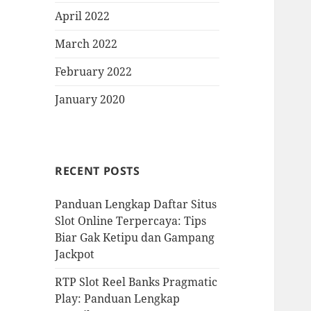
April 2022
March 2022
February 2022
January 2020
RECENT POSTS
Panduan Lengkap Daftar Situs
Slot Online Terpercaya: Tips
Biar Gak Ketipu dan Gampang
Jackpot
RTP Slot Reel Banks Pragmatic
Play: Panduan Lengkap