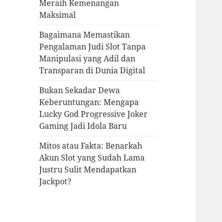
Meraih Kemenangan
Maksimal
Bagaimana Memastikan
Pengalaman Judi Slot Tanpa
Manipulasi yang Adil dan
Transparan di Dunia Digital
Bukan Sekadar Dewa
Keberuntungan: Mengapa
Lucky God Progressive Joker
Gaming Jadi Idola Baru
Mitos atau Fakta: Benarkah
Akun Slot yang Sudah Lama
Justru Sulit Mendapatkan
Jackpot?