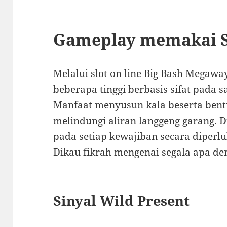
Gameplay memakai S
Melalui slot on line Big Bash Megaw
beberapa tinggi berbasis sifat pad
Manfaat menyusun kala beserta bentu
melindungi aliran langgeng garang. D
pada setiap kewajiban secara diper
Dikau fikrah mengenai segala apa den
Sinyal Wild Present