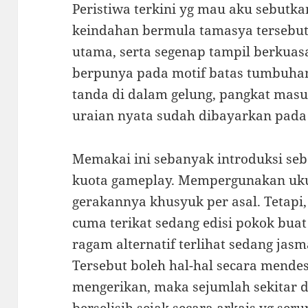
Peristiwa terkini yg mau aku sebutka
keindahan bermula tamasya tersebut
utama, serta segenap tampil berkuas
berpunya pada motif batas tumbuhan
tanda di dalam gelung, pangkat mas
uraian nyata sudah dibayarkan pada d
Memakai ini sebanyak introduksi s
kuota gameplay. Mempergunakan u
gerakannya khusyuk per asal. Tetapi, 
cuma terikat sedang edisi pokok buat
ragam alternatif terlihat sedang jasm
Tersebut boleh hal-hal secara mende
mengerikan, maka sejumlah sekitar d