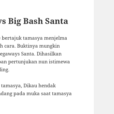
 Big Bash Santa
e bertajuk tamasya menjelma
h cara. Buktinya mungkin
Megaways Santa. Dihasilkan
pan pertunjukan nun istimewa
ling.
a tamasya, Dikau hendak
ndang pada muka saat tamasya