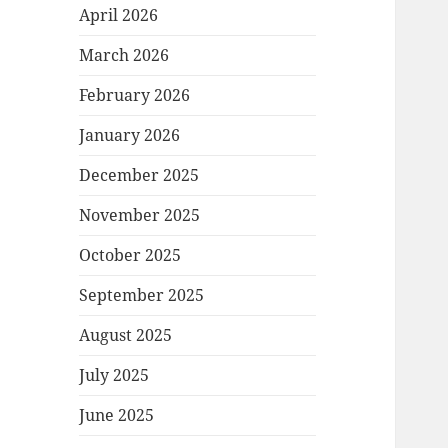
April 2026
March 2026
February 2026
January 2026
December 2025
November 2025
October 2025
September 2025
August 2025
July 2025
June 2025