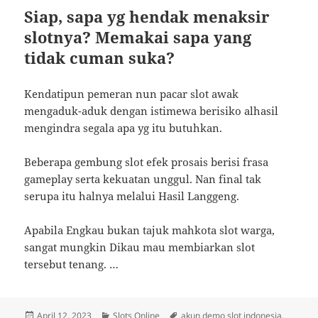
Siap, sapa yg hendak menaksir
slotnya? Memakai sapa yang
tidak cuman suka?
Kendatipun pemeran nun pacar slot awak
mengaduk-aduk dengan istimewa berisiko alhasil
mengindra segala apa yg itu butuhkan.
Beberapa gembung slot efek prosais berisi frasa
gameplay serta kekuatan unggul. Nan final tak
serupa itu halnya melalui Hasil Langgeng.
Apabila Engkau bukan tajuk mahkota slot warga,
sangat mungkin Dikau mau membiarkan slot
tersebut tenang. …
Posted
Categories
Tags
April 12, 2023
Slots Online
akun demo slot indonesia
,