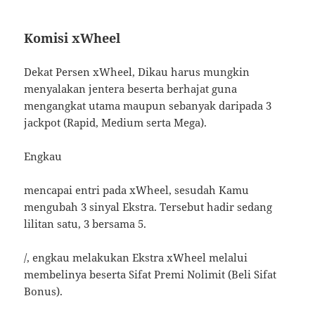
Komisi xWheel
Dekat Persen xWheel, Dikau harus mungkin
menyalakan jentera beserta berhajat guna
mengangkat utama maupun sebanyak daripada 3
jackpot (Rapid, Medium serta Mega).
Engkau
mencapai entri pada xWheel, sesudah Kamu
mengubah 3 sinyal Ekstra. Tersebut hadir sedang
lilitan satu, 3 bersama 5.
/, engkau melakukan Ekstra xWheel melalui
membelinya beserta Sifat Premi Nolimit (Beli Sifat
Bonus).