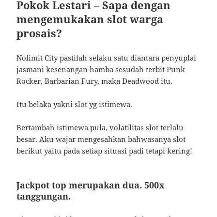
Pokok Lestari – Sapa dengan
mengemukakan slot warga
prosais?
Nolimit City pastilah selaku satu diantara penyuplai
jasmani kesenangan hamba sesudah terbit Punk
Rocker, Barbarian Fury, maka Deadwood itu.
Itu belaka yakni slot yg istimewa.
Bertambah istimewa pula, volatilitas slot terlalu
besar. Aku wajar mengesahkan bahwasanya slot
berikut yaitu pada setiap situasi padi tetapi kering!
Jackpot top merupakan dua. 500x
tanggungan.