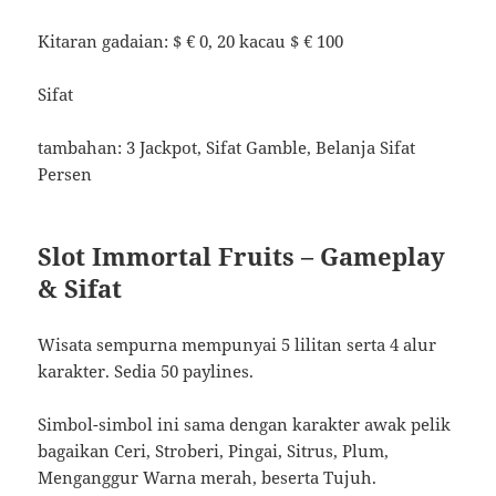
Kitaran gadaian: $ € 0, 20 kacau $ € 100
Sifat
tambahan: 3 Jackpot, Sifat Gamble, Belanja Sifat
Persen
Slot Immortal Fruits – Gameplay
& Sifat
Wisata sempurna mempunyai 5 lilitan serta 4 alur
karakter. Sedia 50 paylines.
Simbol-simbol ini sama dengan karakter awak pelik
bagaikan Ceri, Stroberi, Pingai, Sitrus, Plum,
Menganggur Warna merah, beserta Tujuh.