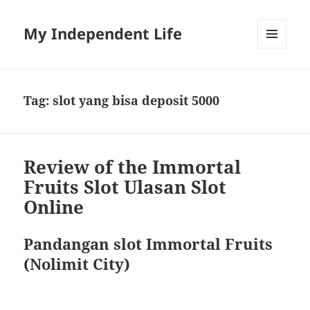
My Independent Life
MENU
AND
WIDGETS
Tag:
slot yang bisa deposit 5000
Review of the Immortal
Fruits Slot Ulasan Slot
Online
Pandangan slot Immortal Fruits
(Nolimit City)