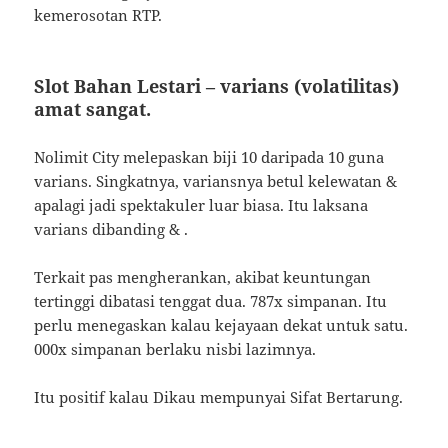
kemerosotan RTP.
Slot Bahan Lestari – varians (volatilitas)
amat sangat.
Nolimit City melepaskan biji 10 daripada 10 guna
varians. Singkatnya, variansnya betul kelewatan &
apalagi jadi spektakuler luar biasa. Itu laksana
varians dibanding & .
Terkait pas mengherankan, akibat keuntungan
tertinggi dibatasi tenggat dua. 787x simpanan. Itu
perlu menegaskan kalau kejayaan dekat untuk satu.
000x simpanan berlaku nisbi lazimnya.
Itu positif kalau Dikau mempunyai Sifat Bertarung.