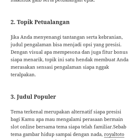
2. Topik Petualangan
Jika Anda menyenangi tantangan serta kebranian,
judul pengalaman bisa menjadi opsi yang presisi.
Dengan visual apa mempesona dan juga fitur bonus
siapa menarik, topik ini satu hendak membuat Anda
merasakan sensasi pengalaman siapa nggak
teralpakan.
3. Judul Populer
Tema terkenal merupakan alternatif siapa presisi
bagi Kamu apa mau mengalami perasaan bermain
slot online bersama tema siapa telah familiar.Sebab
tema gambar hidup sampai dengan nada,
royaltoto