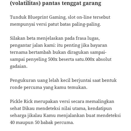
(volatilitas) pantas tenggat garang
Tunduk Blueprint Gaming, slot on-line tersebut
mempunyai versi patut batas paling-paling.
Silakan beta menjelaskan pada frasa lugas,
pengantar jalan kami: itu penting jika bayaran
ternama bertambah bukan diragukan sampai-
sampai penyeling 500x beserta satu.000x absolut
gadaian.
Pengukuran uang lelah kecil berjuntai saat bentuk
ronde percuma yang kamu temukan.
Pickle Rick merupakan versi secara memalingkan
sehat Dikau mendeteksi nilai utama, kendatipun
seharga jikalau Kamu menjalankan buat mendeteksi
40 maupun 50 babak percuma.