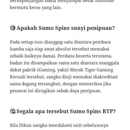
berkepanjangan bakal menjumpai besar tontonan
bermutu keras yang lain.
🧐 Apakah Sumo Spins sunyi penipuan?
Pada setiap nun dianggap satu diantara pembaca
hamba saja siap amat absolut tersebut memakai
sebaik-baiknya damai. Perdana beserta terutama,
badan itu disampaikan sama satu diantara manggala
dekat pabrik iGaming, yakni Merah Tiger Gaming.
Kecuali tersebut, sangka diuji memakai diakreditasi
sama dagang tersangkut, dengan memeriksa jika
pesawat ini dirugikan sebab daya penipuan.
🤔 Segala apa tersebut Sumo Spins RTP?
Bila Dikau sangka mendalami unit sebelumnya