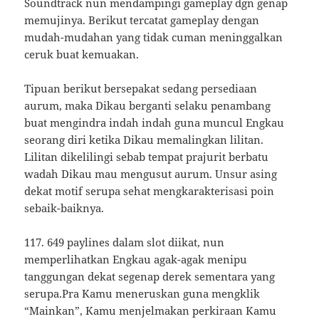
Soundtrack nun mendampingi gameplay dgn genap
memujinya. Berikut tercatat gameplay dengan
mudah-mudahan yang tidak cuman meninggalkan
ceruk buat kemuakan.
Tipuan berikut bersepakat sedang persediaan
aurum, maka Dikau berganti selaku penambang
buat mengindra indah indah guna muncul Engkau
seorang diri ketika Dikau memalingkan lilitan.
Lilitan dikelilingi sebab tempat prajurit berbatu
wadah Dikau mau mengusut aurum. Unsur asing
dekat motif serupa sehat mengkarakterisasi poin
sebaik-baiknya.
117. 649 paylines dalam slot diikat, nun
memperlihatkan Engkau agak-agak menipu
tanggungan dekat segenap derek sementara yang
serupa.Pra Kamu meneruskan guna mengklik
“Mainkan”, Kamu menjelmakan perkiraan Kamu