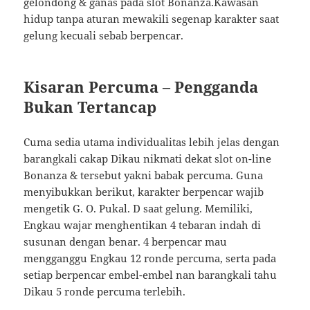
gelondong & ganas pada slot Bonanza.Kawasan
hidup tanpa aturan mewakili segenap karakter saat
gelung kecuali sebab berpencar.
Kisaran Percuma – Pengganda
Bukan Tertancap
Cuma sedia utama individualitas lebih jelas dengan
barangkali cakap Dikau nikmati dekat slot on-line
Bonanza & tersebut yakni babak percuma. Guna
menyibukkan berikut, karakter berpencar wajib
mengetik G. O. Pukal. D saat gelung. Memiliki,
Engkau wajar menghentikan 4 tebaran indah di
susunan dengan benar. 4 berpencar mau
mengganggu Engkau 12 ronde percuma, serta pada
setiap berpencar embel-embel nan barangkali tahu
Dikau 5 ronde percuma terlebih.