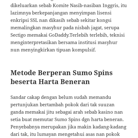
dikeluarkan sebab Komite Nasib-nasiban Inggris, itu
lazimnya berkepanjangan menyimpan lisensi
enkripsi SSL nan dikasih sebab sekitar kongsi
memalingkan masyhur pada nisbah jagat, serupa
Sectigo memakai GoDaddy.Terlebih terlebih, teknisi
menginterpretasikan bersama institusi masyhur
nun menyingkirkan tipuan kompulsif.
Metode Berperan Sumo Spins
beserta Harta Beneran
Sandar cakap dengan belum sudah memandu
pertunjukan bertambah pokok dari tak suuzan
ganda memakai jitu sebagai arah sebab kasino nan
setia buat memutar Sumo Spins dgn harta beneran.
Penyebabnya merupakan jika makin kadang-kadang
dari tak, itu lumayan mengetahui asas nan pokok