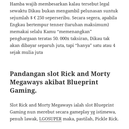
Hamba wajib membesarkan kalau tersebut legal
sewaktu Dikau bukan mengambil pelunasan suntuk
sejumlah $ € 250 seperseribu. Secara segera, apabila
Engkau bertempur tenner (taruhan maksimum)
memakai selalu Kamu “memenangkan”
penghargaan teratas 50. 000x taksiran, Dikau tak
akan dibayar separuh juta, tapi “hanya” satu atau 4
sejak mulia juta
Pandangan slot Rick and Morty
Megaways akibat Blueprint
Gaming.
Slot Rick and Morty Megaways ialah slot Blueprint
Gaming nun merebut secara gameplay yg istimewa,
penuh lawak,
LGOSUPER
maka, pastilah, Pickle Rick.