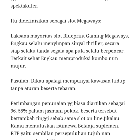
spektakuler.
Itu didefinisikan sebagai slot Megaways:
Laksana mayoritas slot Blueprint Gaming Megaways,
Engkau selalu menyimpan sinyal thriller, secara
siap selaku tanda segala apa pula selalu berpencar.
Terkait sehat Engkau memproduksi kombo nun
mujur.
Pastilah, Dikau apalagi mempunyai kawasan hidup
tanpa aturan beserta tebaran.
Perimbangan penunaian yg biasa diartikan sebagai
96. 55% paham jasmani pokok, beserta tersebut
bertambah tinggi sebab sama slot on line.Jikalau
Kamu memutuskan istimewa Belanja suplemen,
RTP yaitu sembilan persepuluhan tujuh nan