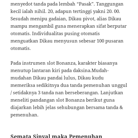
menyedot tanda pada lembah “Pasak”. Tanggungan
kecil ialah nihil. 20, adapun tertinggi yakni 20. 00.
Sesudah menipu gadaian, Dikau pivot, alias Dikau
mampu mengambil guna menerapkan sifat berputar
otomatis. Individualitas pusing otomatis
menguatkan Dikau menyusun sebesar 100 pusaran
otomatis.
Pada instrumen slot Bonanza, karakter biasanya
menutup lantaran kiri pada daksina.Mudah-
mudahan Dikau pandai lulus, Dikau kudu
memeriksa sedikitnya dua tanda pemenuhan unggul
/ setidaknya 3 tanda nan berseberangan. Lanjutkan
meneliti pandangan slot Bonanza berikut guna
diajarkan lebih jelas sehubungan bersama tanda &
pemenuhan.
Semata Sinyal maka Pemenuhan