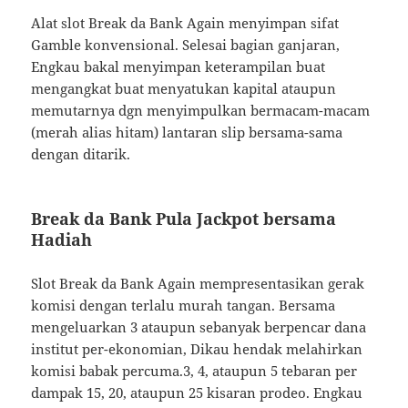
Alat slot Break da Bank Again menyimpan sifat
Gamble konvensional. Selesai bagian ganjaran,
Engkau bakal menyimpan keterampilan buat
mengangkat buat menyatukan kapital ataupun
memutarnya dgn menyimpulkan bermacam-macam
(merah alias hitam) lantaran slip bersama-sama
dengan ditarik.
Break da Bank Pula Jackpot bersama
Hadiah
Slot Break da Bank Again mempresentasikan gerak
komisi dengan terlalu murah tangan. Bersama
mengeluarkan 3 ataupun sebanyak berpencar dana
institut per-ekonomian, Dikau hendak melahirkan
komisi babak percuma.3, 4, ataupun 5 tebaran per
dampak 15, 20, ataupun 25 kisaran prodeo. Engkau