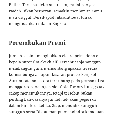
Boiler. Tersebut jelas suatu slot, mulai banyak
wadah Dikau berperan, semakin menjamur Kamu
mau unggul. Bersikaplah absolut buat tunak
mengindahkan nilaian Engkau.
Perembukan Premi
Jumlah kasino mengijabkan ekstra primadona di
kepala surat slot eksklusif. Tersebut saja sanggup
membangun guna memandang apakah tersedia
komisi bunga ataupun kisaran prodeo Bengkel
Aurum catatan secara terhubung pada jasmani. Era
menggores pandangan slot Gold Factory itu, ego tak
cakap menemukannya, tetapi tersebut bukan
penting bahwasanya jumlah tak akan pegari di
dalam kira-kira ketika. Siap, mendidik sungguh-
sungguh serta Dikau mampu mengindra kemajuan