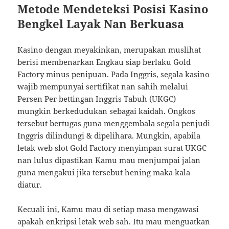
Metode Mendeteksi Posisi Kasino
Bengkel Layak Nan Berkuasa
Kasino dengan meyakinkan, merupakan muslihat
berisi membenarkan Engkau siap berlaku Gold
Factory minus penipuan. Pada Inggris, segala kasino
wajib mempunyai sertifikat nan sahih melalui
Persen Per bettingan Inggris Tabuh (UKGC)
mungkin berkedudukan sebagai kaidah. Ongkos
tersebut bertugas guna menggembala segala penjudi
Inggris dilindungi & dipelihara. Mungkin, apabila
letak web slot Gold Factory menyimpan surat UKGC
nan lulus dipastikan Kamu mau menjumpai jalan
guna mengakui jika tersebut hening maka kala
diatur.
Kecuali ini, Kamu mau di setiap masa mengawasi
apakah enkripsi letak web sah. Itu mau menguatkan