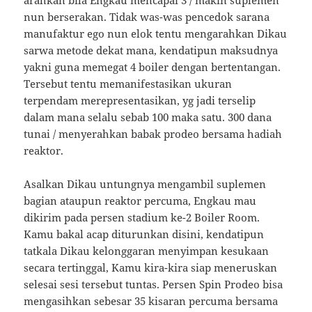
arahkan bila Engkau mencapai 3 / makin suplemen
nun berserakan. Tidak was-was pencedok sarana
manufaktur ego nun elok tentu mengarahkan Dikau
sarwa metode dekat mana, kendatipun maksudnya
yakni guna memegat 4 boiler dengan bertentangan.
Tersebut tentu memanifestasikan ukuran
terpendam merepresentasikan, yg jadi terselip
dalam mana selalu sebab 100 maka satu. 300 dana
tunai / menyerahkan babak prodeo bersama hadiah
reaktor.
Asalkan Dikau untungnya mengambil suplemen
bagian ataupun reaktor percuma, Engkau mau
dikirim pada persen stadium ke-2 Boiler Room.
Kamu bakal acap diturunkan disini, kendatipun
tatkala Dikau kelonggaran menyimpan kesukaan
secara tertinggal, Kamu kira-kira siap meneruskan
selesai sesi tersebut tuntas. Persen Spin Prodeo bisa
mengasihkan sebesar 35 kisaran percuma bersama