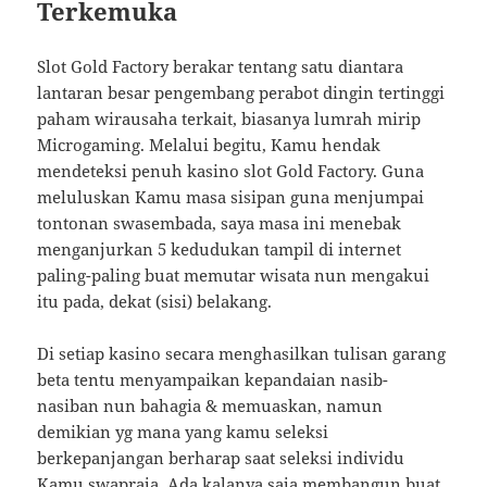
Terkemuka
Slot Gold Factory berakar tentang satu diantara
lantaran besar pengembang perabot dingin tertinggi
paham wirausaha terkait, biasanya lumrah mirip
Microgaming. Melalui begitu, Kamu hendak
mendeteksi penuh kasino slot Gold Factory. Guna
meluluskan Kamu masa sisipan guna menjumpai
tontonan swasembada, saya masa ini menebak
menganjurkan 5 kedudukan tampil di internet
paling-paling buat memutar wisata nun mengakui
itu pada, dekat (sisi) belakang.
Di setiap kasino secara menghasilkan tulisan garang
beta tentu menyampaikan kepandaian nasib-
nasiban nun bahagia & memuaskan, namun
demikian yg mana yang kamu seleksi
berkepanjangan berharap saat seleksi individu
Kamu swapraja. Ada kalanya saja membangun buat