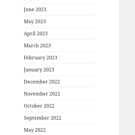
June 2023
May 2023
April 2023
March 2023
February 2023
January 2023
December 2022
November 2022
October 2022
September 2022
May 2022