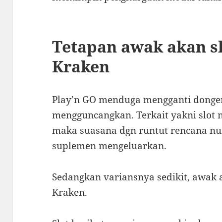
Tetapan awak akan sl
Kraken
Play’n GO menduga mengganti dongen
mengguncangkan. Terkait yakni slot 
maka suasana dgn runtut rencana nu
suplemen mengeluarkan.
Sedangkan variansnya sedikit, awak 
Kraken.