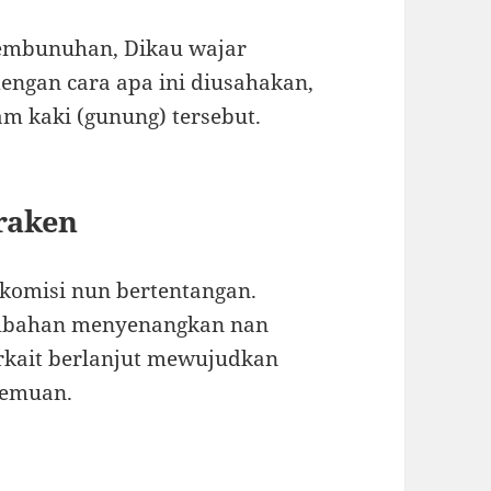
embunuhan, Dikau wajar
engan cara apa ini diusahakan,
kaki (gunung) tersebut.
Kraken
 komisi nun bertentangan.
tambahan menyenangkan nan
rkait berlanjut mewujudkan
jemuan.