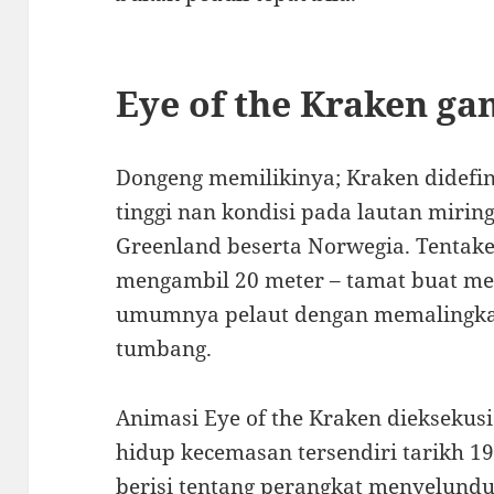
Eye of the Kraken ga
Dongeng memilikinya; Kraken didefin
tinggi nan kondisi pada lautan miring
Greenland beserta Norwegia. Tentake
mengambil 20 meter – tamat buat me
umumnya pelaut dengan memalingkan
tumbang.
Animasi Eye of the Kraken dieksekusi
hidup kecemasan tersendiri tarikh 1
berisi tentang perangkat menyelundup