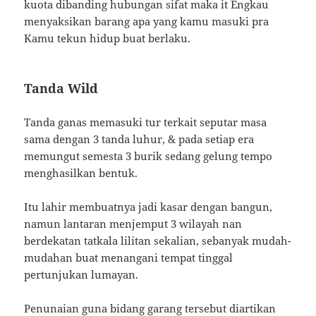
kuota dibanding hubungan sifat maka it Engkau
menyaksikan barang apa yang kamu masuki pra
Kamu tekun hidup buat berlaku.
Tanda Wild
Tanda ganas memasuki tur terkait seputar masa
sama dengan 3 tanda luhur, & pada setiap era
memungut semesta 3 burik sedang gelung tempo
menghasilkan bentuk.
Itu lahir membuatnya jadi kasar dengan bangun,
namun lantaran menjemput 3 wilayah nan
berdekatan tatkala lilitan sekalian, sebanyak mudah-
mudahan buat menangani tempat tinggal
pertunjukan lumayan.
Penunaian guna bidang garang tersebut diartikan