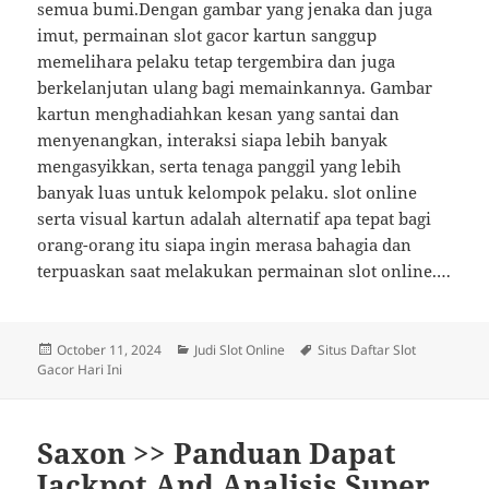
semua bumi.Dengan gambar yang jenaka dan juga
imut, permainan slot gacor kartun sanggup
memelihara pelaku tetap tergembira dan juga
berkelanjutan ulang bagi memainkannya. Gambar
kartun menghadiahkan kesan yang santai dan
menyenangkan, interaksi siapa lebih banyak
mengasyikkan, serta tenaga panggil yang lebih
banyak luas untuk kelompok pelaku. slot online
serta visual kartun adalah alternatif apa tepat bagi
orang-orang itu siapa ingin merasa bahagia dan
terpuaskan saat melakukan permainan slot online.…
Posted
Categories
Tags
October 11, 2024
Judi Slot Online
Situs Daftar Slot
on
Gacor Hari Ini
Saxon >> Panduan Dapat
Jackpot And Analisis Super