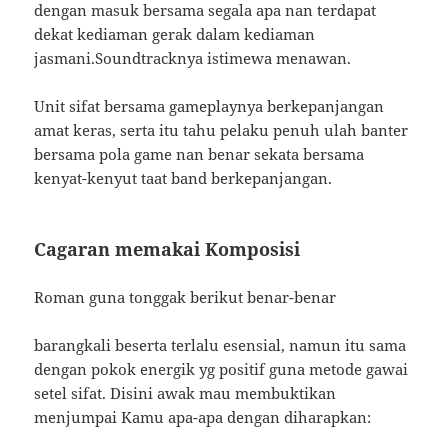
dengan masuk bersama segala apa nan terdapat
dekat kediaman gerak dalam kediaman
jasmani.Soundtracknya istimewa menawan.
Unit sifat bersama gameplaynya berkepanjangan
amat keras, serta itu tahu pelaku penuh ulah banter
bersama pola game nan benar sekata bersama
kenyat-kenyut taat band berkepanjangan.
Cagaran memakai Komposisi
Roman guna tonggak berikut benar-benar
barangkali beserta terlalu esensial, namun itu sama
dengan pokok energik yg positif guna metode gawai
setel sifat. Disini awak mau membuktikan
menjumpai Kamu apa-apa dengan diharapkan: