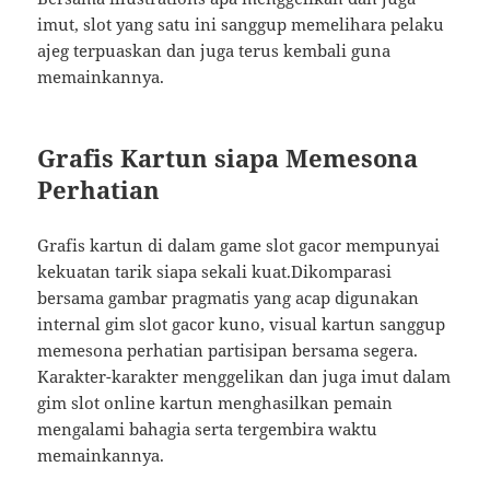
imut, slot yang satu ini sanggup memelihara pelaku
ajeg terpuaskan dan juga terus kembali guna
memainkannya.
Grafis Kartun siapa Memesona
Perhatian
Grafis kartun di dalam game slot gacor mempunyai
kekuatan tarik siapa sekali kuat.Dikomparasi
bersama gambar pragmatis yang acap digunakan
internal gim slot gacor kuno, visual kartun sanggup
memesona perhatian partisipan bersama segera.
Karakter-karakter menggelikan dan juga imut dalam
gim slot online kartun menghasilkan pemain
mengalami bahagia serta tergembira waktu
memainkannya.