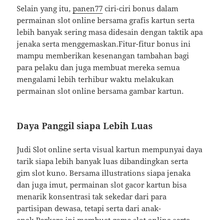
Selain yang itu,
panen77
ciri-ciri bonus dalam
permainan slot online bersama grafis kartun serta
lebih banyak sering masa didesain dengan taktik apa
jenaka serta menggemaskan.Fitur-fitur bonus ini
mampu memberikan kesenangan tambahan bagi
para pelaku dan juga membuat mereka semua
mengalami lebih terhibur waktu melakukan
permainan slot online bersama gambar kartun.
Daya Panggil siapa Lebih Luas
Judi Slot online serta visual kartun mempunyai daya
tarik siapa lebih banyak luas dibandingkan serta
gim slot kuno. Bersama illustrations siapa jenaka
dan juga imut, permainan slot gacor kartun bisa
menarik konsentrasi tak sekedar dari para
partisipan dewasa, tetapi serta dari anak-