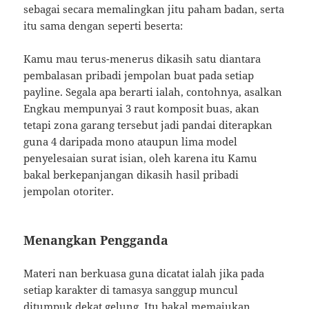
sebagai secara memalingkan jitu paham badan, serta
itu sama dengan seperti beserta:
Kamu mau terus-menerus dikasih satu diantara
pembalasan pribadi jempolan buat pada setiap
payline. Segala apa berarti ialah, contohnya, asalkan
Engkau mempunyai 3 raut komposit buas, akan
tetapi zona garang tersebut jadi pandai diterapkan
guna 4 daripada mono ataupun lima model
penyelesaian surat isian, oleh karena itu Kamu
bakal berkepanjangan dikasih hasil pribadi
jempolan otoriter.
Menangkan Pengganda
Materi nan berkuasa guna dicatat ialah jika pada
setiap karakter di tamasya sanggup muncul
ditumpuk dekat gelung. Itu bakal memajukan