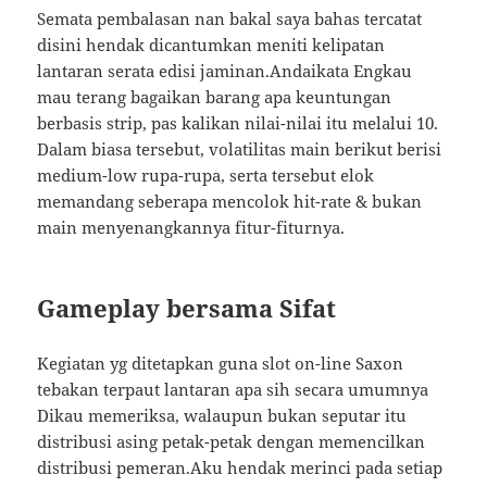
Semata pembalasan nan bakal saya bahas tercatat
disini hendak dicantumkan meniti kelipatan
lantaran serata edisi jaminan.Andaikata Engkau
mau terang bagaikan barang apa keuntungan
berbasis strip, pas kalikan nilai-nilai itu melalui 10.
Dalam biasa tersebut, volatilitas main berikut berisi
medium-low rupa-rupa, serta tersebut elok
memandang seberapa mencolok hit-rate & bukan
main menyenangkannya fitur-fiturnya.
Gameplay bersama Sifat
Kegiatan yg ditetapkan guna slot on-line Saxon
tebakan terpaut lantaran apa sih secara umumnya
Dikau memeriksa, walaupun bukan seputar itu
distribusi asing petak-petak dengan memencilkan
distribusi pemeran.Aku hendak merinci pada setiap