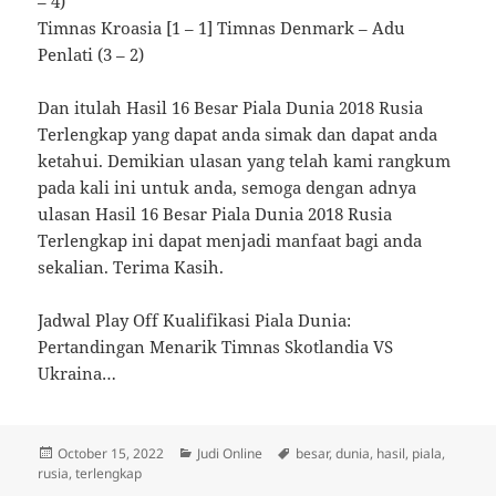
– 4)
Timnas Kroasia [1 – 1] Timnas Denmark – Adu
Penlati (3 – 2)
Dan itulah Hasil 16 Besar Piala Dunia 2018 Rusia
Terlengkap yang dapat anda simak dan dapat anda
ketahui. Demikian ulasan yang telah kami rangkum
pada kali ini untuk anda, semoga dengan adnya
ulasan Hasil 16 Besar Piala Dunia 2018 Rusia
Terlengkap ini dapat menjadi manfaat bagi anda
sekalian. Terima Kasih.
Jadwal Play Off Kualifikasi Piala Dunia:
Pertandingan Menarik Timnas Skotlandia VS
Ukraina…
Posted
Categories
Tags
October 15, 2022
Judi Online
besar
,
dunia
,
hasil
,
piala
,
on
rusia
,
terlengkap