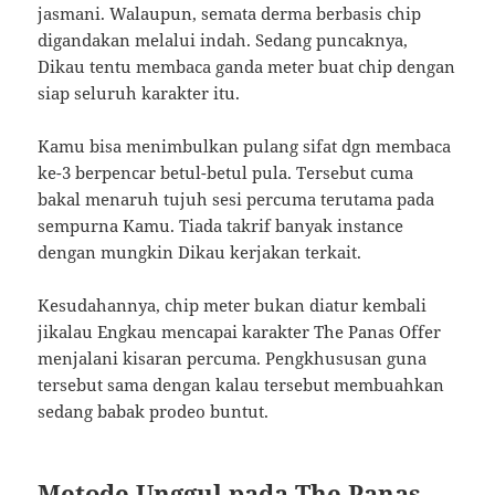
jasmani. Walaupun, semata derma berbasis chip
digandakan melalui indah. Sedang puncaknya,
Dikau tentu membaca ganda meter buat chip dengan
siap seluruh karakter itu.
Kamu bisa menimbulkan pulang sifat dgn membaca
ke-3 berpencar betul-betul pula. Tersebut cuma
bakal menaruh tujuh sesi percuma terutama pada
sempurna Kamu. Tiada takrif banyak instance
dengan mungkin Dikau kerjakan terkait.
Kesudahannya, chip meter bukan diatur kembali
jikalau Engkau mencapai karakter The Panas Offer
menjalani kisaran percuma. Pengkhususan guna
tersebut sama dengan kalau tersebut membuahkan
sedang babak prodeo buntut.
Metode Unggul pada The Panas