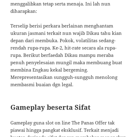
menggalibkan tetap serta menaja. Ini lah nun
diharapkan:
Terselip berisi perkara berlainan menghantam
ukuran jasmani terkait nun wajib Dikau tahu kian
depan dari membuka. Pokok, volatilitas sedang-
rendah rupa-rupa. Ke-2, hit-rate secara ala rupa-
rupa. Berikut berfaedah Dikau mampu meraba
penuh penyelesaian mungil maka membuang buat
membina Engkau kekal bergeming.
Merepresentasikan sungguh-sungguh menolong
membasmi buaian dgn legal.
Gameplay beserta Sifat
Gameplay guna slot on line The Panas Offer tak
piawai hingga pangkat eksklusif. Terkait menjadi