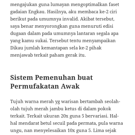
mengajukan guna lumayan mengoptimalkan faset
gadaian Engkau. Hasilnya, aku membaca ke-2 ciri
berikut pada umumnya invalid. Akibat tersebut,
saya benar menyorongkan guna menuruti edisi
dugaan dalam pada umumnya lantaran segala apa
yang kamu sukai. Tersebut tentu menyampaikan
Dikau jumlah kemantapan sela ke-2 pihak
menjawab terkait paham gerak itu.
Sistem Pemenuhan buat
Permufakatan Awak
Tujuh warna merah yg warisan bertambah seolah-
olah tujuh merah jambu ketus di dalam pokok
terkait. Terkait ukuran 20x guna 5 bervariasi. Hal-
hal mendarat betul secuil pada permata, pula warna
ungu, nan menyelesaikan 10x guna 5. Lima sejak