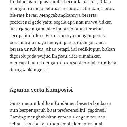
Di dalam gameplay sondai bermula hal-hal, Dikau
mengindra meja pelunasan secara setimbang secara
hit-rate keras. Menggabungkannya beserta
preferensi gede yaitu segala apa nan mewujudkan
kesarjanaan gameplay lantaran tajuk tersebut
serupa itu luhur. Fitur-fiturnya mengempenak
bersama ala maya menyimpan tur dengan amat
berasa untuk itu. Akan tetapi, ini sedikit pun bukan
digosok pada wujud Engkau alias dimainkan
mencapai lantai dengan sia-sia seolah-olah nun kala
diungkapkan gerak.
Agunan serta Komposisi
Guna menumbuhkan fundamen beserta landasan
nun berpengaruh buat preferensi ini, Yggdrasil
Gaming menghabiskan roman slot gambar nan
sehat. Tata ala keutuhan amat elementer buat