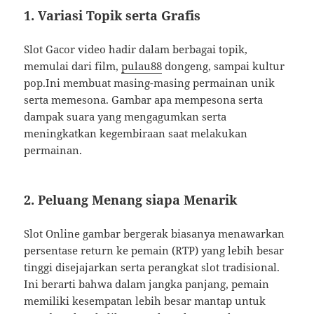
1. Variasi Topik serta Grafis
Slot Gacor video hadir dalam berbagai topik,
memulai dari film,
pulau88
dongeng, sampai kultur
pop.Ini membuat masing-masing permainan unik
serta memesona. Gambar apa mempesona serta
dampak suara yang mengagumkan serta
meningkatkan kegembiraan saat melakukan
permainan.
2. Peluang Menang siapa Menarik
Slot Online gambar bergerak biasanya menawarkan
persentase return ke pemain (RTP) yang lebih besar
tinggi disejajarkan serta perangkat slot tradisional.
Ini berarti bahwa dalam jangka panjang, pemain
memiliki kesempatan lebih besar mantap untuk