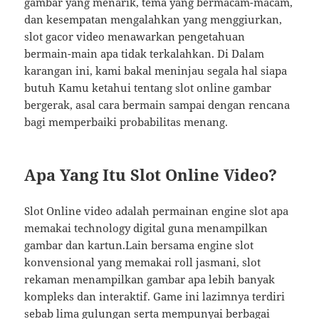
gambar yang menarik, tema yang bermacam-macam,
dan kesempatan mengalahkan yang menggiurkan,
slot gacor video menawarkan pengetahuan
bermain-main apa tidak terkalahkan. Di Dalam
karangan ini, kami bakal meninjau segala hal siapa
butuh Kamu ketahui tentang slot online gambar
bergerak, asal cara bermain sampai dengan rencana
bagi memperbaiki probabilitas menang.
Apa Yang Itu Slot Online Video?
Slot Online video adalah permainan engine slot apa
memakai technology digital guna menampilkan
gambar dan kartun.Lain bersama engine slot
konvensional yang memakai roll jasmani, slot
rekaman menampilkan gambar apa lebih banyak
kompleks dan interaktif. Game ini lazimnya terdiri
sebab lima gulungan serta mempunyai berbagai