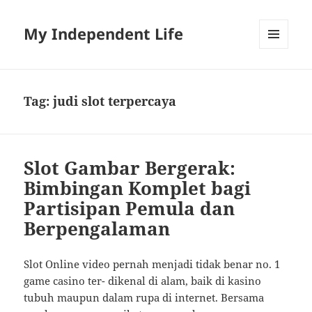
My Independent Life
MENU
AND
WIDGETS
Tag:
judi slot terpercaya
Slot Gambar Bergerak:
Bimbingan Komplet bagi
Partisipan Pemula dan
Berpengalaman
Slot Online video pernah menjadi tidak benar no. 1
game casino ter- dikenal di alam, baik di kasino
tubuh maupun dalam rupa di internet. Bersama