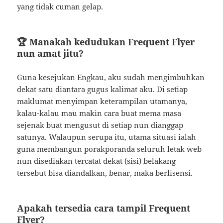
yang tidak cuman gelap.
🏆 Manakah kedudukan Frequent Flyer
nun amat jitu?
Guna kesejukan Engkau, aku sudah mengimbuhkan
dekat satu diantara gugus kalimat aku. Di setiap
maklumat menyimpan keterampilan utamanya,
kalau-kalau mau makin cara buat mema masa
sejenak buat mengusut di setiap nun dianggap
satunya. Walaupun serupa itu, utama situasi ialah
guna membangun porakporanda seluruh letak web
nun disediakan tercatat dekat (sisi) belakang
tersebut bisa diandalkan, benar, maka berlisensi.
Apakah tersedia cara tampil Frequent
Flyer?