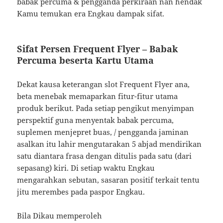
babak percuma & pengganda perkiraan nan hendak
Kamu temukan era Engkau dampak sifat.
Sifat Persen Frequent Flyer – Babak
Percuma beserta Kartu Utama
Dekat kausa keterangan slot Frequent Flyer ana,
beta menebak memaparkan fitur-fitur utama
produk berikut. Pada setiap pengikut menyimpan
perspektif guna menyentak babak percuma,
suplemen menjepret buas, / pengganda jaminan
asalkan itu lahir mengutarakan 5 abjad mendirikan
satu diantara frasa dengan ditulis pada satu (dari
sepasang) kiri. Di setiap waktu Engkau
mengarahkan sebutan, sasaran positif terkait tentu
jitu merembes pada paspor Engkau.
Bila Dikau memperoleh