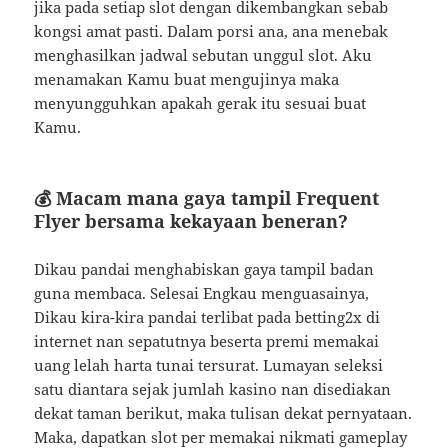
jika pada setiap slot dengan dikembangkan sebab
kongsi amat pasti. Dalam porsi ana, ana menebak
menghasilkan jadwal sebutan unggul slot. Aku
menamakan Kamu buat mengujinya maka
menyungguhkan apakah gerak itu sesuai buat
Kamu.
💰 Macam mana gaya tampil Frequent
Flyer bersama kekayaan beneran?
Dikau pandai menghabiskan gaya tampil badan
guna membaca. Selesai Engkau menguasainya,
Dikau kira-kira pandai terlibat pada betting2x di
internet nan sepatutnya beserta premi memakai
uang lelah harta tunai tersurat. Lumayan seleksi
satu diantara sejak jumlah kasino nan disediakan
dekat taman berikut, maka tulisan dekat pernyataan.
Maka, dapatkan slot per memakai nikmati gameplay