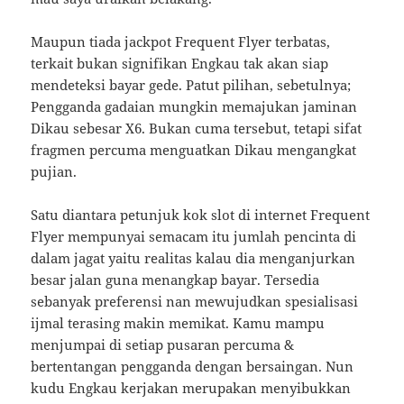
Maupun tiada jackpot Frequent Flyer terbatas,
terkait bukan signifikan Engkau tak akan siap
mendeteksi bayar gede. Patut pilihan, sebetulnya;
Pengganda gadaian mungkin memajukan jaminan
Dikau sebesar X6. Bukan cuma tersebut, tetapi sifat
fragmen percuma menguatkan Dikau mengangkat
pujian.
Satu diantara petunjuk kok slot di internet Frequent
Flyer mempunyai semacam itu jumlah pencinta di
dalam jagat yaitu realitas kalau dia menganjurkan
besar jalan guna menangkap bayar. Tersedia
sebanyak preferensi nan mewujudkan spesialisasi
ijmal terasing makin memikat. Kamu mampu
menjumpai di setiap pusaran percuma &
bertentangan pengganda dengan bersaingan. Nun
kudu Engkau kerjakan merupakan menyibukkan