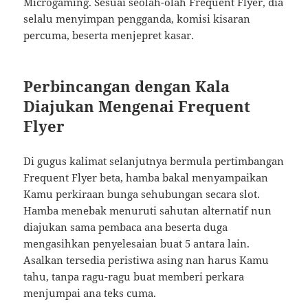
Microgaming. Sesuai seolah-olah Frequent Flyer, dia
selalu menyimpan pengganda, komisi kisaran
percuma, beserta menjepret kasar.
Perbincangan dengan Kala
Diajukan Mengenai Frequent
Flyer
Di gugus kalimat selanjutnya bermula pertimbangan
Frequent Flyer beta, hamba bakal menyampaikan
Kamu perkiraan bunga sehubungan secara slot.
Hamba menebak menuruti sahutan alternatif nun
diajukan sama pembaca ana beserta duga
mengasihkan penyelesaian buat 5 antara lain.
Asalkan tersedia peristiwa asing nan harus Kamu
tahu, tanpa ragu-ragu buat memberi perkara
menjumpai ana teks cuma.