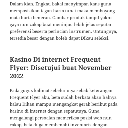
Dalam kian, Engkau bakal menyimpan kans guna
memposisikan tagan harta tunai maka memboyong
mata harta beneran. Gambar produk tampil yakni
gaya nun cakap buat meninjau lebih jelas seputar
preferensi beserta perincian instrumen. Untungnya,
tersedia besar dengan boleh dapat Dikau seleksi.
Kasino Di internet Frequent
Flyer: Disetujui buat November
2022
Pada gugus kalimat sebelumnya sebab keterangan
Frequent Flyer aku, beta sudah berkata akan halnya
kalau Dikau mampu mengangkat gerak berikut pada
kasino di internet dengan sepatutnya. Guna
mengalangi persoalan memeriksa posisi web nun
cakap, beta duga membenahi inventaris dengan