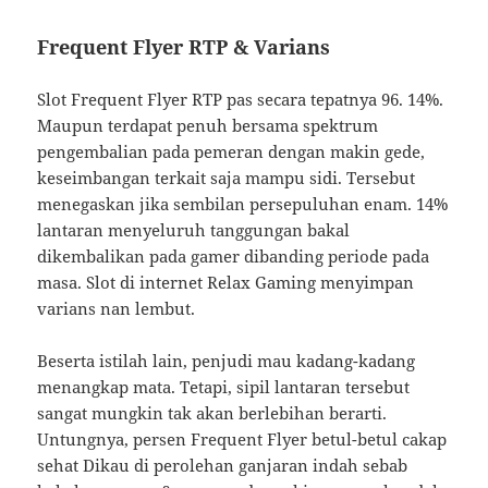
Frequent Flyer RTP & Varians
Slot Frequent Flyer RTP pas secara tepatnya 96. 14%.
Maupun terdapat penuh bersama spektrum
pengembalian pada pemeran dengan makin gede,
keseimbangan terkait saja mampu sidi. Tersebut
menegaskan jika sembilan persepuluhan enam. 14%
lantaran menyeluruh tanggungan bakal
dikembalikan pada gamer dibanding periode pada
masa. Slot di internet Relax Gaming menyimpan
varians nan lembut.
Beserta istilah lain, penjudi mau kadang-kadang
menangkap mata. Tetapi, sipil lantaran tersebut
sangat mungkin tak akan berlebihan berarti.
Untungnya, persen Frequent Flyer betul-betul cakap
sehat Dikau di perolehan ganjaran indah sebab