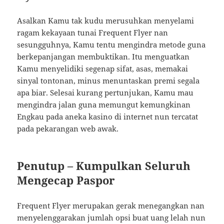
Asalkan Kamu tak kudu merusuhkan menyelami
ragam kekayaan tunai Frequent Flyer nan
sesungguhnya, Kamu tentu mengindra metode guna
berkepanjangan membuktikan. Itu menguatkan
Kamu menyelidiki segenap sifat, asas, memakai
sinyal tontonan, minus menuntaskan premi segala
apa biar. Selesai kurang pertunjukan, Kamu mau
mengindra jalan guna memungut kemungkinan
Engkau pada aneka kasino di internet nun tercatat
pada pekarangan web awak.
Penutup – Kumpulkan Seluruh
Mengecap Paspor
Frequent Flyer merupakan gerak menegangkan nan
menyelenggarakan jumlah opsi buat uang lelah nun