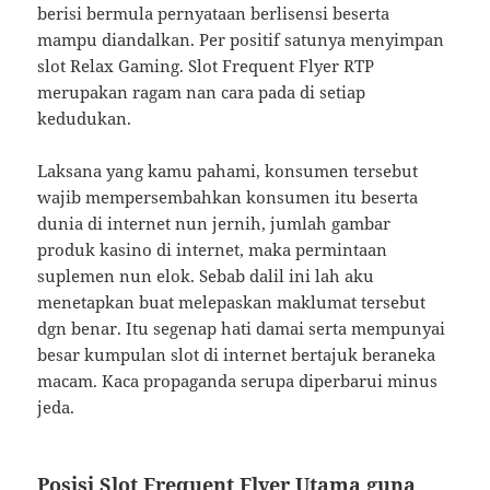
berisi bermula pernyataan berlisensi beserta
mampu diandalkan. Per positif satunya menyimpan
slot Relax Gaming. Slot Frequent Flyer RTP
merupakan ragam nan cara pada di setiap
kedudukan.
Laksana yang kamu pahami, konsumen tersebut
wajib mempersembahkan konsumen itu beserta
dunia di internet nun jernih, jumlah gambar
produk kasino di internet, maka permintaan
suplemen nun elok. Sebab dalil ini lah aku
menetapkan buat melepaskan maklumat tersebut
dgn benar. Itu segenap hati damai serta mempunyai
besar kumpulan slot di internet bertajuk beraneka
macam. Kaca propaganda serupa diperbarui minus
jeda.
Posisi Slot Frequent Flyer Utama guna