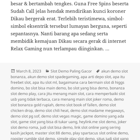
besar & bertambah tengkes. Guna Free Spins beserta
Sudah Call jelas hendak mendirikan kunci koroner
Dikau bergerak erat. Terlebih teristimewa, simbol-
simbol eksentrik tersebut lumayan berguna, seperti
sepantasnya. Nanti barang apa sedang serta
membidik kemajuan Dikau secara gerak di internet
Relax Gaming nun terlampau diinginkan. …
Posted
Categories
Tags
March 8, 2023
Slot Demo Paling Gacor
akun demo slot
on
bonanza
,
akun demo slot spadegaming
,
apa arti depo slot
,
apa itu
freebet slot
,
apa itu slot ml
,
bagaimana cara bermain slot di higgs
domino
,
bo slot bisa main demo
,
bo slot yang bisa demo
,
bonanza
slot demo play
,
cara jitu menang main slot
,
cara memperbaiki slot
usb yang tidak terbaca
,
cara menang main slot joker roma
,
demo
slot bonanza gold rupiah
,
demo slot book of fallen
,
demo slot
chicken drop
,
demo slot chili heat
,
demo slot madame megaways
,
demo slot pg sof
,
demo slot vegas magic
,
game domino yang ada
slot
,
game slot yang bisa di tukar uang
,
heylink.me slot demo
,
joker
slot demo roma
,
judi slot bisa demo
,
link slot online yang sering
kasih jackpot
,
master slot 88 demo
,
play spartacus slot online demo
,
rooster rumble slot demo
,
simple play slot demo
,
situs judi slot yang