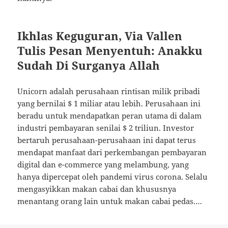
Ikhlas Keguguran, Via Vallen
Tulis Pesan Menyentuh: Anakku
Sudah Di Surganya Allah
Unicorn adalah perusahaan rintisan milik pribadi
yang bernilai $ 1 miliar atau lebih. Perusahaan ini
beradu untuk mendapatkan peran utama di dalam
industri pembayaran senilai $ 2 triliun. Investor
bertaruh perusahaan-perusahaan ini dapat terus
mendapat manfaat dari perkembangan pembayaran
digital dan e-commerce yang melambung, yang
hanya dipercepat oleh pandemi virus corona. Selalu
mengasyikkan makan cabai dan khususnya
menantang orang lain untuk makan cabai pedas.…