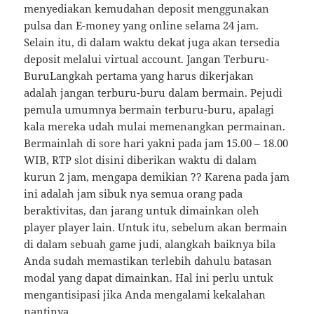
menyediakan kemudahan deposit menggunakan
pulsa dan E-money yang online selama 24 jam.
Selain itu, di dalam waktu dekat juga akan tersedia
deposit melalui virtual account. Jangan Terburu-
BuruLangkah pertama yang harus dikerjakan
adalah jangan terburu-buru dalam bermain. Pejudi
pemula umumnya bermain terburu-buru, apalagi
kala mereka udah mulai memenangkan permainan.
Bermainlah di sore hari yakni pada jam 15.00 – 18.00
WIB, RTP slot disini diberikan waktu di dalam
kurun 2 jam, mengapa demikian ?? Karena pada jam
ini adalah jam sibuk nya semua orang pada
beraktivitas, dan jarang untuk dimainkan oleh
player player lain. Untuk itu, sebelum akan bermain
di dalam sebuah game judi, alangkah baiknya bila
Anda sudah memastikan terlebih dahulu batasan
modal yang dapat dimainkan. Hal ini perlu untuk
mengantisipasi jika Anda mengalami kekalahan
nantinya.