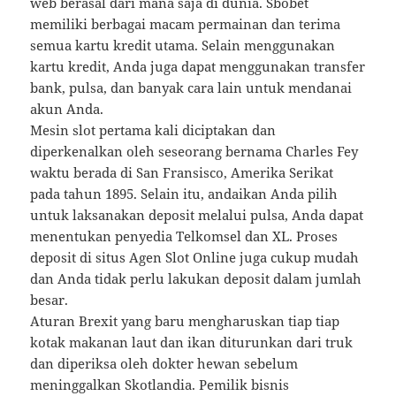
web berasal dari mana saja di dunia. Sbobet
memiliki berbagai macam permainan dan terima
semua kartu kredit utama. Selain menggunakan
kartu kredit, Anda juga dapat menggunakan transfer
bank, pulsa, dan banyak cara lain untuk mendanai
akun Anda.
Mesin slot pertama kali diciptakan dan
diperkenalkan oleh seseorang bernama Charles Fey
waktu berada di San Fransisco, Amerika Serikat
pada tahun 1895. Selain itu, andaikan Anda pilih
untuk laksanakan deposit melalui pulsa, Anda dapat
menentukan penyedia Telkomsel dan XL. Proses
deposit di situs Agen Slot Online juga cukup mudah
dan Anda tidak perlu lakukan deposit dalam jumlah
besar.
Aturan Brexit yang baru mengharuskan tiap tiap
kotak makanan laut dan ikan diturunkan dari truk
dan diperiksa oleh dokter hewan sebelum
meninggalkan Skotlandia. Pemilik bisnis