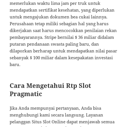
memerlukan waktu lima jam per truk untuk
mendapatkan sertifikat kesehatan, yang diperlukan
untuk mengajukan dokumen bea cukai lainnya.
Perusahaan tetap miliki sebagian hal yang harus
dikerjakan saat harus mencocokkan penilaian rekan
pembayarannya. Stripe bernilai $ 36 miliar didalam
putaran pendanaan swasta paling baru, dan
dilaporkan berharap untuk mendapatkan nilai pasar
sebanyak $ 100 miliar dalam kesepakatan investasi
baru.
Cara Mengetahui Rtp Slot
Pragmatic
Jika Anda mempunyai pertanyaan, Anda bisa
menghubungi kami secara langsung. Layanan
pelanggan Situs Slot Online dapat menjawab semua