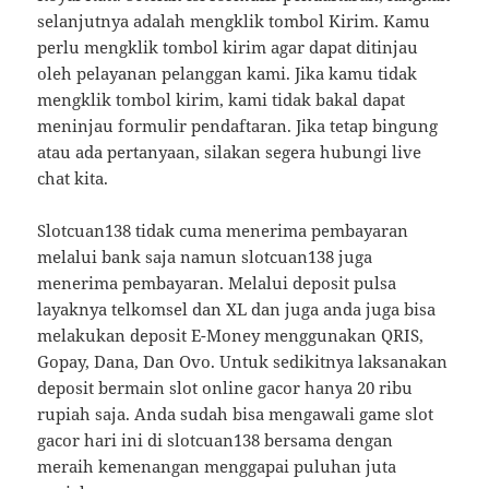
selanjutnya adalah mengklik tombol Kirim. Kamu
perlu mengklik tombol kirim agar dapat ditinjau
oleh pelayanan pelanggan kami. Jika kamu tidak
mengklik tombol kirim, kami tidak bakal dapat
meninjau formulir pendaftaran. Jika tetap bingung
atau ada pertanyaan, silakan segera hubungi live
chat kita.
Slotcuan138 tidak cuma menerima pembayaran
melalui bank saja namun slotcuan138 juga
menerima pembayaran. Melalui deposit pulsa
layaknya telkomsel dan XL dan juga anda juga bisa
melakukan deposit E-Money menggunakan QRIS,
Gopay, Dana, Dan Ovo. Untuk sedikitnya laksanakan
deposit bermain slot online gacor hanya 20 ribu
rupiah saja. Anda sudah bisa mengawali game slot
gacor hari ini di slotcuan138 bersama dengan
meraih kemenangan menggapai puluhan juta