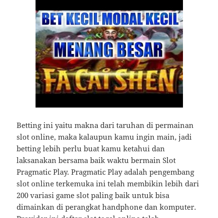
Betting ini yaitu makna dari taruhan di permainan
slot online, maka kalaupun kamu ingin main, jadi
betting lebih perlu buat kamu ketahui dan
laksanakan bersama baik waktu bermain Slot
Pragmatic Play. Pragmatic Play adalah pengembang
slot online terkemuka ini telah membikin lebih dari
200 variasi game slot paling baik untuk bisa
dimainkan di perangkat handphone dan komputer.