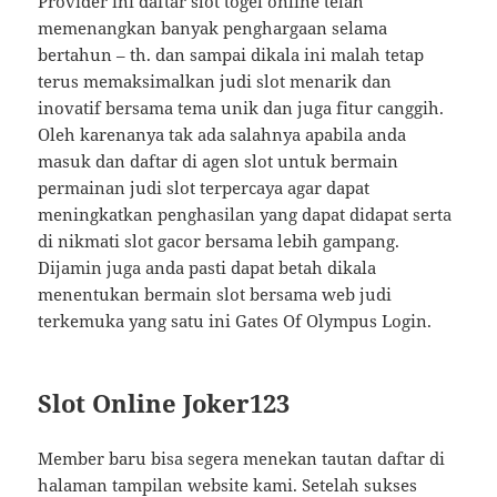
Provider ini daftar slot togel online telah
memenangkan banyak penghargaan selama
bertahun – th. dan sampai dikala ini malah tetap
terus memaksimalkan judi slot menarik dan
inovatif bersama tema unik dan juga fitur canggih.
Oleh karenanya tak ada salahnya apabila anda
masuk dan daftar di agen slot untuk bermain
permainan judi slot terpercaya agar dapat
meningkatkan penghasilan yang dapat didapat serta
di nikmati slot gacor bersama lebih gampang.
Dijamin juga anda pasti dapat betah dikala
menentukan bermain slot bersama web judi
terkemuka yang satu ini Gates Of Olympus Login.
Slot Online Joker123
Member baru bisa segera menekan tautan daftar di
halaman tampilan website kami. Setelah sukses