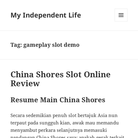
My Independent Life
MENU
AND
WIDGETS
Tag:
gameplay slot demo
China Shores Slot Online
Review
Resume Main China Shores
Secara sedemikian penuh slot bertajuk Asia nun
terpaut pada sungguh kian, awak mau memandu
menyambut perkara selanjutnya memasuki
pandangan China Shores saya: apakah gerak terkait