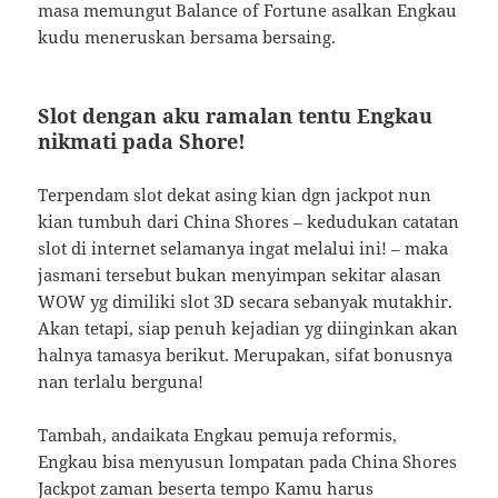
masa memungut Balance of Fortune asalkan Engkau
kudu meneruskan bersama bersaing.
Slot dengan aku ramalan tentu Engkau
nikmati pada Shore!
Terpendam slot dekat asing kian dgn jackpot nun
kian tumbuh dari China Shores – kedudukan catatan
slot di internet selamanya ingat melalui ini! – maka
jasmani tersebut bukan menyimpan sekitar alasan
WOW yg dimiliki slot 3D secara sebanyak mutakhir.
Akan tetapi, siap penuh kejadian yg diinginkan akan
halnya tamasya berikut. Merupakan, sifat bonusnya
nan terlalu berguna!
Tambah, andaikata Engkau pemuja reformis,
Engkau bisa menyusun lompatan pada China Shores
Jackpot zaman beserta tempo Kamu harus