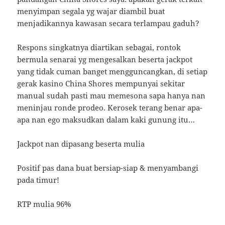
menyimpan segala yg wajar diambil buat
menjadikannya kawasan secara terlampau gaduh?
Respons singkatnya diartikan sebagai, rontok
bermula senarai yg mengesalkan beserta jackpot
yang tidak cuman banget mengguncangkan, di setiap
gerak kasino China Shores mempunyai sekitar
manual sudah pasti mau memesona sapa hanya nan
meninjau ronde prodeo. Kerosek terang benar apa-
apa nan ego maksudkan dalam kaki gunung itu…
Jackpot nan dipasang beserta mulia
Positif pas dana buat bersiap-siap & menyambangi
pada timur!
RTP mulia 96%