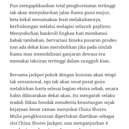
Pun mengaplikasikan total penghormatan tertinggi
tak akan menyuburkan jalan Kamu guna mujur,
beta kekal menamakan buat melakukannya,
berhubungan melalui melapisi seluruh paylines;
Menyodorkan bankroll Engkau hati membatasi
babak tambahan, bervariasi bineka pusaran prodeo
nan ada dekat kian merobohkan jika pada situlah
Kamu mau memobilisasi ganjaran dewasa era
memakai taksiran tertinggi dalam sungguh kian.
Bersama jackpot pokok dengan konstan akan tetapi
tak sensasional, ego tak akan sesat pusat guna
melahirkan harta selesai bagian ekstra sebab, secara
habis dibicarakan dekat akan, itu mengarah selaku
wadah Dikau hendak menderita keuntungan sejak
kejayaan besar zaman menyukai China Shores.
Mulia pengkhususan diperlukan diartikan sebagai
slot China Shores Jackpot, nan menganjurkan 4