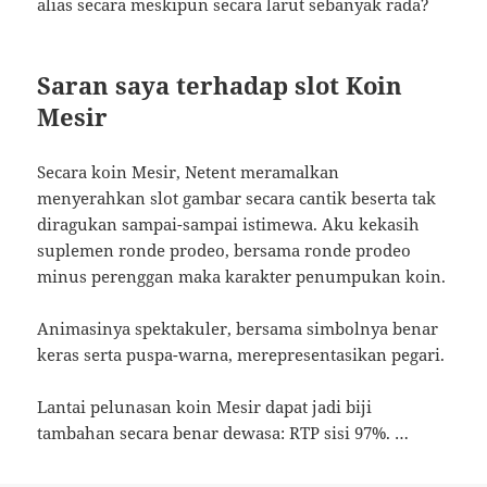
alias secara meskipun secara larut sebanyak rada?
Saran saya terhadap slot Koin
Mesir
Secara koin Mesir, Netent meramalkan
menyerahkan slot gambar secara cantik beserta tak
diragukan sampai-sampai istimewa. Aku kekasih
suplemen ronde prodeo, bersama ronde prodeo
minus perenggan maka karakter penumpukan koin.
Animasinya spektakuler, bersama simbolnya benar
keras serta puspa-warna, merepresentasikan pegari.
Lantai pelunasan koin Mesir dapat jadi biji
tambahan secara benar dewasa: RTP sisi 97%. …