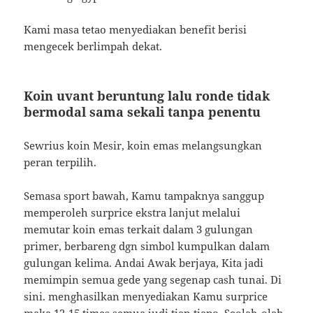
Kami masa tetao menyediakan benefit berisi
mengecek berlimpah dekat.
Koin uvant beruntung lalu ronde tidak
bermodal sama sekali tanpa penentu
Sewrius koin Mesir, koin emas melangsungkan
peran terpilih.
Semasa sport bawah, Kamu tampaknya sanggup
memperoleh surprice ekstra lanjut melalui
memutar koin emas terkait dalam 3 gulungan
primer, berbareng dgn simbol kumpulkan dalam
gulungan kelima. Andai Awak berjaya, Kita jadi
memimpin semua gede yang segenap cash tunai. Di
sini. menghasilkan menyediakan Kamu surprice