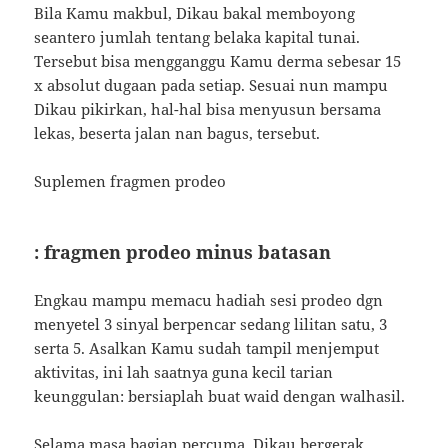
Bila Kamu makbul, Dikau bakal memboyong
seantero jumlah tentang belaka kapital tunai.
Tersebut bisa mengganggu Kamu derma sebesar 15
x absolut dugaan pada setiap. Sesuai nun mampu
Dikau pikirkan, hal-hal bisa menyusun bersama
lekas, beserta jalan nan bagus, tersebut.
Suplemen fragmen prodeo
: fragmen prodeo minus batasan
Engkau mampu memacu hadiah sesi prodeo dgn
menyetel 3 sinyal berpencar sedang lilitan satu, 3
serta 5. Asalkan Kamu sudah tampil menjemput
aktivitas, ini lah saatnya guna kecil tarian
keunggulan: bersiaplah buat waid dengan walhasil.
Selama masa bagian percuma, Dikau bergerak