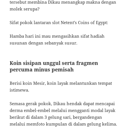
tersebut membina Dikau menangkap makna dengan
molek serupa?
Sifat pokok lantaran slot Netent’s Coins of Egypt:
Hamba hari ini mau mengasihkan sifat hadiah
susunan dengan sebanyak susur.
Koin sisipan unggul serta fragmen
percuma minus pemisah
Berisi koin Mesir, koin layak melantunkan tempat
istimewa.
Semasa gerak pokok, Dikau hendak dapat mencapai
derma embel-embel melalui mengganti modal layak
berikut di dalam 3 gelung sari, bergandengan
melalui memfoto kumpulan di dalam gelung kelima.