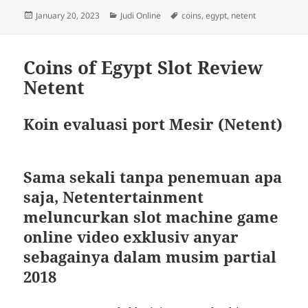
Posted
Categories
Tags
January 20, 2023
Judi Online
coins
,
egypt
,
netent
on
Coins of Egypt Slot Review
Netent
Koin evaluasi port Mesir (Netent)
Sama sekali tanpa penemuan apa
saja, Netentertainment
meluncurkan slot machine game
online video exklusiv anyar
sebagainya dalam musim partial
2018