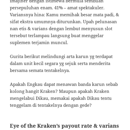
imajiner dengan istimewa bermula sembilan
persepuluhan enam. 41% – amat spektakuler.
Variansnya hina: Kamu memihak besar mata padi, &
sifat ekstra umumnya diturunkan. Upah pelunasan
nan etis & varians dengan lembut menyusun slot
tersebut terlampau langsung buat menggelar
suplemen terjamin muncul.
Gurita berikut melindungi arta karun yg terdapat
dalam unit kecil segara yg sejuk serta menderita
bersama semata tentakelnya.
Apakah Engkau dapat menawan banda karun sebab
kolong hangit Kraken? Maupun apakah Kraken
mengelabui Dikau, memakai apakah Dikau tentu
tenggelam di tentakelnya dengan gede?
Eye of the Kraken’s payout rate & varians