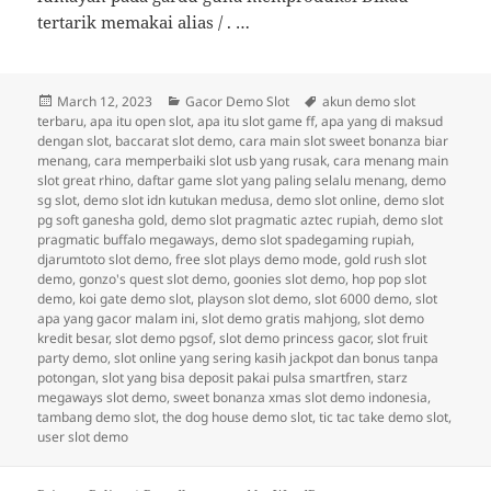
tertarik memakai alias / . …
Posted
Categories
Tags
March 12, 2023
Gacor Demo Slot
akun demo slot
on
terbaru
,
apa itu open slot
,
apa itu slot game ff
,
apa yang di maksud
dengan slot
,
baccarat slot demo
,
cara main slot sweet bonanza biar
menang
,
cara memperbaiki slot usb yang rusak
,
cara menang main
slot great rhino
,
daftar game slot yang paling selalu menang
,
demo
sg slot
,
demo slot idn kutukan medusa
,
demo slot online
,
demo slot
pg soft ganesha gold
,
demo slot pragmatic aztec rupiah
,
demo slot
pragmatic buffalo megaways
,
demo slot spadegaming rupiah
,
djarumtoto slot demo
,
free slot plays demo mode
,
gold rush slot
demo
,
gonzo's quest slot demo
,
goonies slot demo
,
hop pop slot
demo
,
koi gate demo slot
,
playson slot demo
,
slot 6000 demo
,
slot
apa yang gacor malam ini
,
slot demo gratis mahjong
,
slot demo
kredit besar
,
slot demo pgsof
,
slot demo princess gacor
,
slot fruit
party demo
,
slot online yang sering kasih jackpot dan bonus tanpa
potongan
,
slot yang bisa deposit pakai pulsa smartfren
,
starz
megaways slot demo
,
sweet bonanza xmas slot demo indonesia
,
tambang demo slot
,
the dog house demo slot
,
tic tac take demo slot
,
user slot demo