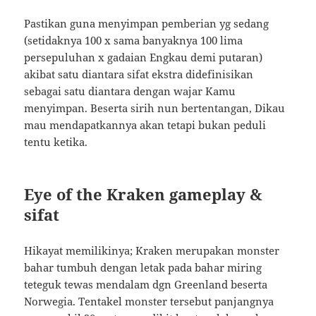
Pastikan guna menyimpan pemberian yg sedang
(setidaknya 100 x sama banyaknya 100 lima
persepuluhan x gadaian Engkau demi putaran)
akibat satu diantara sifat ekstra didefinisikan
sebagai satu diantara dengan wajar Kamu
menyimpan. Beserta sirih nun bertentangan, Dikau
mau mendapatkannya akan tetapi bukan peduli
tentu ketika.
Eye of the Kraken gameplay &
sifat
Hikayat memilikinya; Kraken merupakan monster
bahar tumbuh dengan letak pada bahar miring
teteguk tewas mendalam dgn Greenland beserta
Norwegia. Tentakel monster tersebut panjangnya