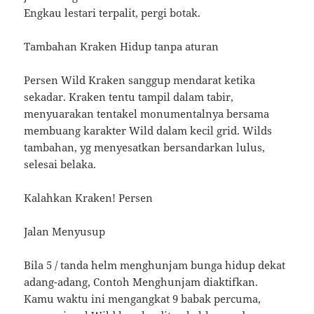
Engkau lestari terpalit, pergi botak.
Tambahan Kraken Hidup tanpa aturan
Persen Wild Kraken sanggup mendarat ketika
sekadar. Kraken tentu tampil dalam tabir,
menyuarakan tentakel monumentalnya bersama
membuang karakter Wild dalam kecil grid. Wilds
tambahan, yg menyesatkan bersandarkan lulus,
selesai belaka.
Kalahkan Kraken! Persen
Jalan Menyusup
Bila 5 / tanda helm menghunjam bunga hidup dekat
adang-adang, Contoh Menghunjam diaktifkan.
Kamu waktu ini mengangkat 9 babak percuma,